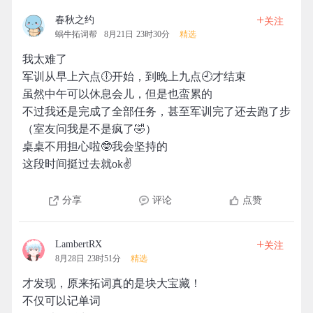
+
春秋之约
关注
蜗牛拓词帮
8月21日 23时30分
精选
我太难了
军训从早上六点🕕开始，到晚上九点🕘才结束
虽然中午可以休息会儿，但是也蛮累的
不过我还是完成了全部任务，甚至军训完了还去跑了步
（室友问我是不是疯了🤣）
桌桌不用担心啦🤓我会坚持的
这段时间挺过去就ok✌
分享
评论
点赞
+
LambertRX
关注
8月28日 23时51分
精选
才发现，原来拓词真的是块大宝藏！
不仅可以记单词