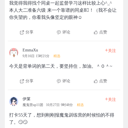
我觉得我得找个同桌一起监督学习这样比较上心^_^
本人大二准备六级 来一个靠谱的同桌8⃣️！（我不会让
你失望的，你看我头像坚定的眼神☺️
分享
评论
点赞
+
EmmaXu
关注
9月16日 15时21分
精选
今天是背单词的第二天，要坚持住，加油。＾０＾~
分享
评论
点赞
+
伊莱
关注
魔鬼营up11团
10月27日 9时48分
精选
打卡55天了，想到刚刚报魔鬼训练营的时候怕的不得
了。🙄🙄