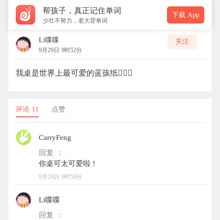
帮孩子，真正记住单词
下载 App
少壮不努力，老大背单词
Li喋喋
关注
9月29日 9时52分
我桌是世界上最可爱的蓝孩纸🙋🏻‍♂️
评论 11
点赞
CarryFeng
回复 ：
9月29日 9时58分
Li喋喋
回复 ：