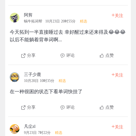
+
阿剪
关注
蜗牛拓词帮
10月23日 20时55分
精选
今天拓到一半直接睡过去 幸好醒过来还来得及😂😂😂
以后不能躺着背单词啊...
分享
评论
点赞
+
三子少鹿
关注
10月28日 10时35分
精选
在一种很困的状态下看单词快挂了
分享
评论
点赞
+
凡尘zl
关注
9月23日 7时22分
精选