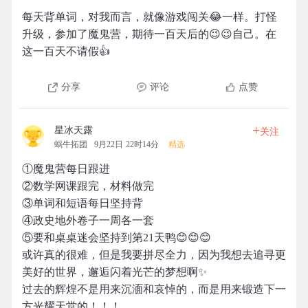
每天背单词，对我而言，就像游戏闯关😂一样。打怪
升级，参加了魔鬼营，期待一百天后的😉😉自己。在
这一百天不请假👍
分享
评论
点赞
+
星冰天露
关注
蜗牛拓团
9月22日 22时14分
精选
①魔鬼营每日跟进
②数学网课跟完，材料做完
③单词和短语每日坚持背
④政史地外卷子一周各一套
⑤要和桌桌迷会坚持到第21天鸭😊😊😊
或许真的很难，但是我要拼尽全力，因为我想去追寻更
美好的世界，邂逅闪着光芒的梦想啊✨
过去的辉煌不是用来沉湎和哀悼的，而是用来锻造下一
方光耀天堂的！！！