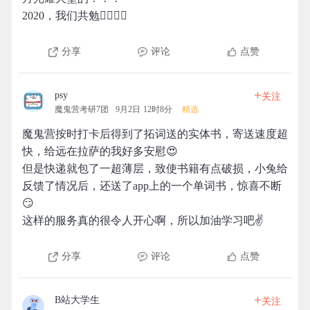
2020，我们共勉✊🏻✊🏻
分享
评论
点赞
+
psy
关注
魔鬼营考研7团
9月2日 12时8分
精选
魔鬼营按时打卡后得到了拓词送的实体书，寄送速度超
快，给远在拉萨的我好多安慰😍
但是快递就包了一超薄层，致使书籍有点破损，小兔给
反馈了情况后，还送了app上的一个单词书，惊喜不断
😏
这样的服务真的很令人开心啊，所以加油学习吧✌
分享
评论
点赞
+
B站大学生
关注