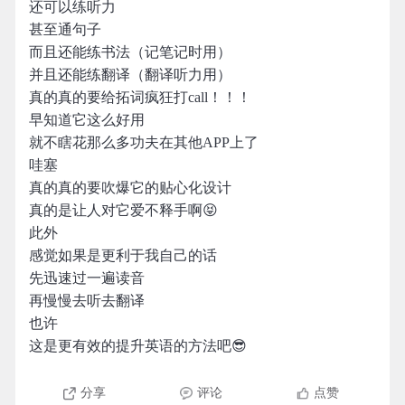
还可以练听力
甚至通句子
而且还能练书法（记笔记时用）
并且还能练翻译（翻译听力用）
真的真的要给拓词疯狂打call！！！
早知道它这么好用
就不瞎花那么多功夫在其他APP上了
哇塞
真的真的要吹爆它的贴心化设计
真的是让人对它爱不释手啊😝
此外
感觉如果是更利于我自己的话
先迅速过一遍读音
再慢慢去听去翻译
也许
这是更有效的提升英语的方法吧😎
分享
评论
点赞