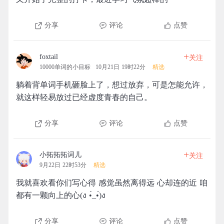
分享
评论
点赞
+
foxtail
关注
10000单词的小目标
10月21日 19时22分
精选
躺着背单词手机砸脸上了，想过放弃，可是怎能允许，
就这样轻易放过已经虚度青春的自己。
分享
评论
点赞
+
小拓拓拓词儿
关注
9月22日 22时53分
精选
我就喜欢看你们写心得 感觉虽然离得远 心却连的近 咱
都有一颗向上的心(ง •̀_•́)ง
分享
评论
点赞