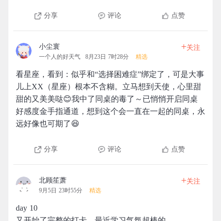
分享
评论
点赞
+
小尘寰
关注
一个人的好天气
8月23日 7时28分
精选
看星座，看到：似乎和“选择困难症”绑定了，可是大事
儿上XX（星座）根本不含糊。立马想到天使，心里甜
甜的又美美哒😊我中了同桌的毒了～已悄悄开启同桌
好感度金手指通道，想到这个会一直在一起的同桌，永
远好像也可期了😆
分享
评论
点赞
+
北顾笙萧
关注
9月5日 23时55分
精选
day 10
又开始了完整的打卡，最近学习气氛超棒的