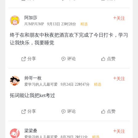
+
阿加莎
关注
JUMPJUMP
9月13日 23时28分
精选
终于在和朋友中秋夜把酒言欢下完成了今日打卡，学习
让我快乐，我要睡觉
分享
评论
点赞
+
帅哥一枚
关注
爱学习的人儿最可爱
9月24日 22时47分
精选
拓词能让我把ket考过
分享
评论
点赞
+
梁梁桑
关注
爱学习的人儿最可爱
8月29日 2时11分
精选