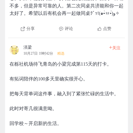
不多，但是异常可靠的人。第二次同桌共济能和你一起
太好了。希望以后有机会再一起做同桌ｸﾞｯ!(๑•̀ㅂ•́)و✧
分享
评论
点赞
+
湸梁
关注
10月27日 19时42分
精选
在栎社机场待飞青岛的小梁完成第115天的打卡。
有拓词陪伴的100多天里确实很开心。
把每天背单词这件事，融入到了紧张忙碌的生活中。
此时对寄几很满意呦。
回学校～开启新的生活。