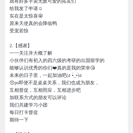
就有好多宇宙无敌可爱的拓友们
给我发了申请☺️
实在是太惊喜🤩
原来天使真的会降临鸭
受宠若惊
2.【感谢】
一一关注并大概了解
小伙伴们有初入的四六级的考研的出国留学的
能够认识优秀的你们❤️真的是我的荣幸😘
未来的日子里，一起加油吧(ง •̀_•́)ง
😚ps即便不是桌桌关系，我们也成为朋友，
互相督促，互相照应，互相进步吧
加联系方式的朋友可以评论
我们共建学习小团
每日打卡督促
期待一下