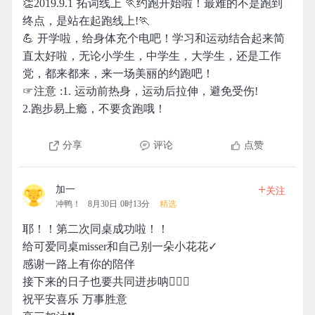
👏2019.9.1 拓词线上 🏃约跑开始啦！最难的不是跑到
终点，是站在起跑线上!🏃
💪 开学啦，给身体充个电吧！学习和运动结合起来简
直太好啦，无论小学生，中学生，大学生，还是工作
党，都来都来，来一场美丽的约跑吧！
☞注意 :1. 运动前热身，运动后拉伸，避免受伤!
2.跑步易上瘾，不要贪跑哦！
分享
评论
点赞
+
加一
关注
冲鸭！
8月30日 0时13分
精选
耶！！第二次同桌成功啦！！
给可爱同桌misser和自己别一朵小花花✓
感谢一路上有你的陪伴
接下来的日子也要共同进步呐🙋🏻‍♀️
祝平安喜乐 万事胜意