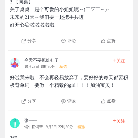
3.【同桌】
关于桌桌，是个可爱的小姐姐呢～(￣▽￣～)~
未来的21天～我们要一起携手共进
好开心😉啦啦啦啦啦
分享
评论
点赞
+
今天不要抓娃娃了
关注
10月28日 18时30分
精选
好啦我来啦，不会再轻易放弃了，要好好的每天都要积
极背单词！要做一个精致的girl！！！加油宝贝！
分享
评论
点赞
+
张一一
关注
蜗牛拓词帮
9月2日 22时39分
精选
369