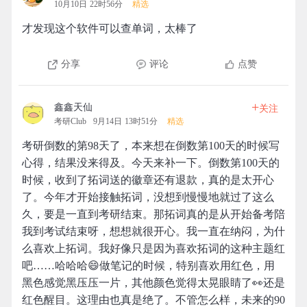
10月10日 22时56分
精选
才发现这个软件可以查单词，太棒了
分享
评论
点赞
+
鑫鑫天仙
关注
考研Club
9月14日 13时51分
精选
考研倒数的第98天了，本来想在倒数第100天的时候写
心得，结果没来得及。今天来补一下。倒数第100天的
时候，收到了拓词送的徽章还有退款，真的是太开心
了。今年才开始接触拓词，没想到慢慢地就过了这么
久，要是一直到考研结束。那拓词真的是从开始备考陪
我到考试结束呀，想想就很开心。我一直在纳闷，为什
么喜欢上拓词。我好像只是因为喜欢拓词的这种主题红
吧……哈哈哈😄做笔记的时候，特别喜欢用红色，用
黑色感觉黑压压一片，其他颜色觉得太晃眼睛了👀还是
红色醒目。这理由也真是绝了。不管怎么样，未来的90