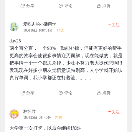
分享
评论
点赞
+
爱吃肉的小潘同学
关注
10月16日 10时51分
精选
day25
两个百分百，一个98%，勤能补拙，但能有更好的帮手
更高的效率会使很多事情迎刃而解，现在能做的，就是
把事情一个一个都决杀掉，少壮不努力老大徒伤悲啊!!!
发现现在好多小朋友觉悟意识特别高，人小学就开始认
真背单词，我小学都还在打酱油。。。。
分享
评论
点赞
+
林怀君
关注
10月25日 6时45分
精选
大学第一次打卡，以后会继续!加油