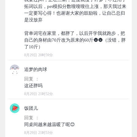
拓词以后，pet模拟分数嗖嗖嗖往上涨，那天我过来
一定要写心得！也谢谢大家的鼓励啦，让自己总归
是没放弃
背单词宅在家里，都胖了，以后开学我就跑步，把
自己的身材由70斤改为原来的60斤🌚🌚（没错，胖
8月29日 20时59分
追梦的肉球
回复 ：
8月29日 21时52分
饭团儿
回复 ：
8月29日 21时53分