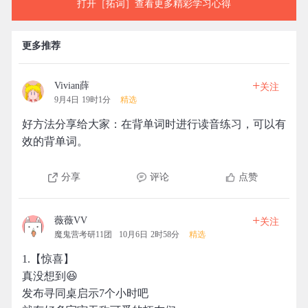
打开［拓词］查看更多精彩学习心得
更多推荐
+
Vivian薛
关注
9月4日 19时1分
精选
好方法分享给大家：在背单词时进行读音练习，可以有
效的背单词。
分享
评论
点赞
+
薇薇VV
关注
魔鬼营考研11团
10月6日 2时58分
精选
1.【惊喜】
真没想到😆
发布寻同桌启示7个小时吧