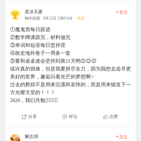
+
星冰天露
关注
蜗牛拓团
9月22日 22时14分
精选
①魔鬼营每日跟进
②数学网课跟完，材料做完
③单词和短语每日坚持背
④政史地外卷子一周各一套
⑤要和桌桌迷会坚持到第21天鸭😊😊😊
或许真的很难，但是我要拼尽全力，因为我想去追寻更
美好的世界，邂逅闪着光芒的梦想啊✨
过去的辉煌不是用来沉湎和哀悼的，而是用来锻造下一
方光耀天堂的！！！
2020，我们共勉✊🏻✊🏻
分享
评论
点赞
+
解志强
关注