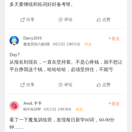
多天要继续和拓词好好备考呀。
分享
评论
点赞
+
Darcy2019
关注
魔鬼营四六级8团
9月22日 23时31分
精选
Day7
从报名到现在，一直在坚持着。不是心疼钱，就不想让
平台挣我这个钱，哈哈哈哈，必须坚持住，不能亏
分享
评论
点赞
+
JesssL卡卡
关注
蜗牛拓词帮
8月21日 21时38分
精选
看了一下魔鬼训练营，发现每日新学60词，60-90分
钟……