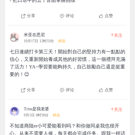
- 把日语中的五十音图掌握熟练
分享
评论
点赞
+
米亚在悉尼
关注
10月17日 12时33分
精选
七日連續打卡第三天！開始對自己的堅持力有一點點的
信心，又重新開始養成其他的好習慣，這一個禮拜充滿
了活力！YA~學習要能夠持久，自己鼓勵自己還是挺重
要的！😉
分享
评论
点赞
+
Triss是我老婆
关注
9月1日 6时56分
精选
不知道商陆er小可爱能看到吗？和你做同桌我也很开
心。从来不需要人催，每天都会完成任务。跟我一样话