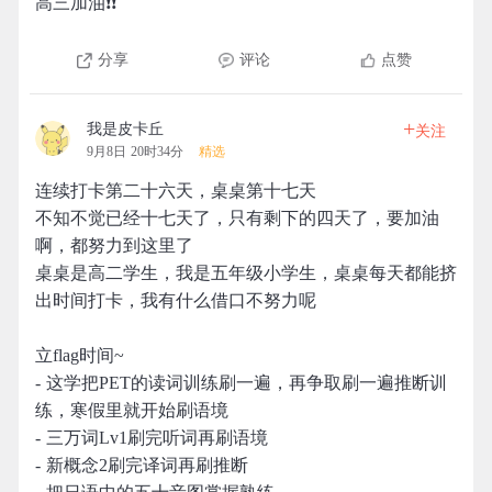
高三加油❗️❗️
分享
评论
点赞
+
我是皮卡丘
关注
9月8日 20时34分
精选
连续打卡第二十六天，桌桌第十七天
不知不觉已经十七天了，只有剩下的四天了，要加油
啊，都努力到这里了
桌桌是高二学生，我是五年级小学生，桌桌每天都能挤
出时间打卡，我有什么借口不努力呢
立flag时间~
- 这学把PET的读词训练刷一遍，再争取刷一遍推断训
练，寒假里就开始刷语境
- 三万词Lv1刷完听词再刷语境
- 新概念2刷完译词再刷推断