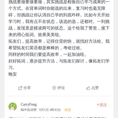
挑战要做要做要做，其实挑战是检验自己学习成果的一
个方式。在背单词时你能选的出来，复习时也毫无障
碍，但挑战让你认清自己学的到底咋样。比如今天开始
学习时，我有点不在状态，该选的选，还都对。一到挑
战，发现竟是模凌两可的状态。这个给我了警觉，接下
来的用心拓词。效果美美哒。
拓友们，提高效率，记得住背的快，就找好方法哈。我
希望拓友们英语都是棒棒的，考啥过啥。
同样的时间我们要提高效率，一起加油哇。
好好拓词，逐步提升方法，与拓友们探讨，像拓友们学
习。
晚安
分享
评论
点赞
+
CarryFeng
关注
蜗牛拓词帮
9月1日 4时42分
精选