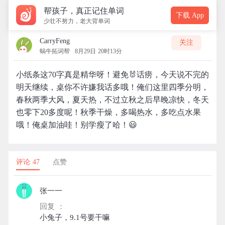
帮孩子，真正记住单词
下载 App
少壮不努力，老大背单词
CarryFeng
关注
蜗牛拓词帮
8月29日 20时13分
小纸条这70字真是精华呀！避免🐰话痨，今天说不完的
明天继续，桌你不许嫌我话多哦！俺们这里四季分明，
春秋两季大风，夏天热，不过立秋之后早晚凉快，冬天
也零下20多度呢！秋季干燥，多喝热水，多吃点水果
哦！俺桌加油哇！别学瘦了哈！😃
评论 47
点赞
张一一
回复 ：