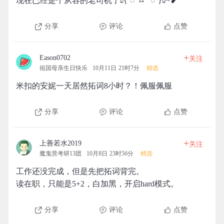
现在已经是个从容的老司机了ʚ{ ︎︎◌ˊㅿˋ ︎︎◌ }ɞ~❥
分享
评论
点赞
+
Eason0702
关注
祖国母亲生日快乐
10月11日 21时7分
精选
米扣的安妮一天居然拓词8小时？！佩服佩服
分享
评论
点赞
+
上善若水2019
关注
魔鬼营考研13团
10月8日 23时56分
精选
工作还没完成，但是先把拓词背完。
读在职，只能是5+2，白加黑，开启hard模式。
分享
评论
点赞