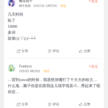
+
樱花仙子
关注
蜗牛拓团
10月25日 22时33分
精选
几天时间
拓了
10000
多词
鼓掌(/≧▽≦)/~┴┴
分享
评论
点赞
+
Frankyyy
关注
10月9日 8时20分
精选
…背到yawn的时候，我居然张嘴打了个大大的哈欠…
什么鬼…脑子你是在跟我这儿现学现卖🐴…秀起来了呢
你还…
分享
评论
点赞