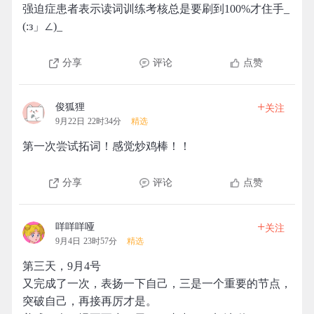
强迫症患者表示读词训练考核总是要刷到100%才住手_
(:з」∠)_
分享
评论
点赞
+
俊狐狸
关注
9月22日 22时34分
精选
第一次尝试拓词！感觉炒鸡棒！！
分享
评论
点赞
+
咩咩咩哑
关注
9月4日 23时57分
精选
第三天，9月4号
又完成了一次，表扬一下自己，三是一个重要的节点，
突破自己，再接再厉才是。