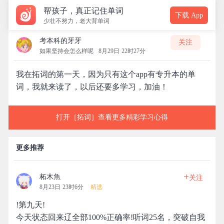
帮孩子，真正记住单词
下载 App
少壮不努力，老大背单词
考本科的牙牙
关注
如果坚持会怎么样呢
8月29日 22时27分
我在拓词的第一天，因为只有这个app有专升本的单
词，我就来读了，以后还要多学习，加油！
打开［拓词］查看更多精彩学习心得
更多推荐
+
柘木魚
关注
8月23日 23时6分
精选
!第九天!
今天状态回来辽全部100%正确率!听词25名，突破自我