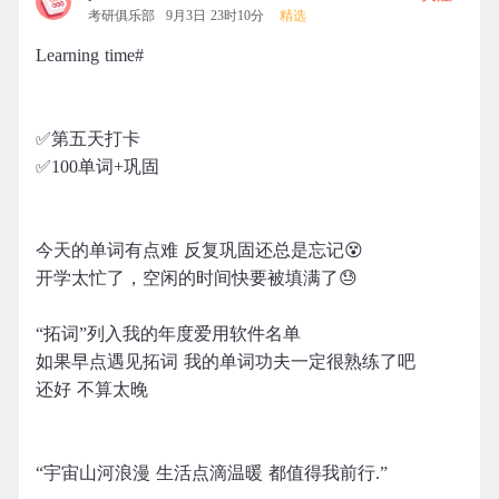
考研俱乐部
9月3日 23时10分
精选
Learning time#
✅第五天打卡
✅100单词+巩固
今天的单词有点难 反复巩固还总是忘记😵
开学太忙了，空闲的时间快要被填满了😓
“拓词”列入我的年度爱用软件名单
如果早点遇见拓词 我的单词功夫一定很熟练了吧
还好 不算太晚
“宇宙山河浪漫 生活点滴温暖 都值得我前行.”