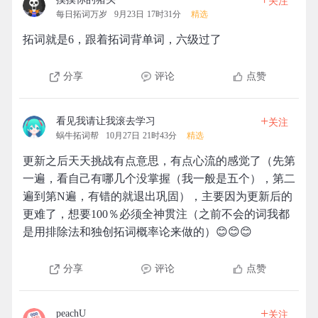
关注
每日拓词万岁
9月23日 17时31分
精选
拓词就是6，跟着拓词背单词，六级过了
分享
评论
点赞
+
看见我请让我滚去学习
关注
蜗牛拓词帮
10月27日 21时43分
精选
更新之后天天挑战有点意思，有点心流的感觉了（先第
一遍，看自己有哪几个没掌握（我一般是五个），第二
遍到第N遍，有错的就退出巩固），主要因为更新后的
更难了，想要100％必须全神贯注（之前不会的词我都
是用排除法和独创拓词概率论来做的）😊😊😊
分享
评论
点赞
+
peachU
关注