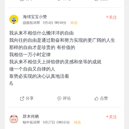
+
海绵宝宝小赞
关注
战狼拓词帮
9月4日 9时49分
精选
我从来不相信什么懒洋洋的自由
我向往的自由是通过勤奋和努力实现的更广阔的人生
那样的自由才是珍贵的 有价值的
我相信一万小时定律
我从来不相信天上掉馅饼的灵感和坐等的成就
做一个自由又自律的人
靠势必实现的决心认真地活着
💪
分享
评论
点赞
+
辞木何栖
关注
蜗牛拓词帮
9月27日 19时43分
精选