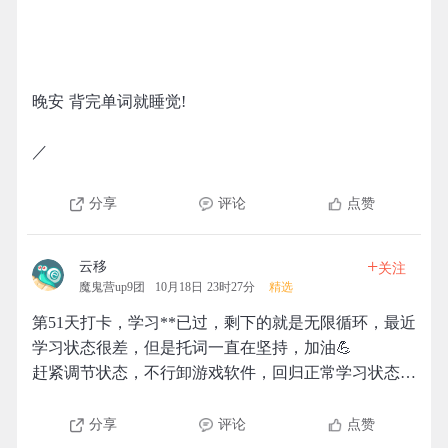
晚安 背完单词就睡觉!
／
分享
评论
点赞
+
云移
关注
魔鬼营up9团
10月18日 23时27分
精选
第51天打卡，学习**已过，剩下的就是无限循环，最近
学习状态很差，但是托词一直在坚持，加油💪
赶紧调节状态，不行卸游戏软件，回归正常学习状态…
分享
评论
点赞