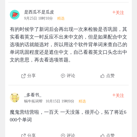
+
是西瓜不是瓜皮
关注
9月25日 18时10分
精选
有的时候学了新词后会再出现一次来检验是否巩固，其
实看着英文一时反应不出来中文的，但是如果配合中文
选项的话就能选对，所以用这个软件背单词来查自己的
单词巩固程度还是遮住中文，自己看着英文口头念出中
文的意思，再去看选项答题。
分享
评论
点赞
+
_多看书_
关注
蜗牛拓词帮
10月15日 19时0分
精选
魔鬼营结营啦，一百天 一天没落，很开心，拓了将近6
000个单词
分享
评论
点赞