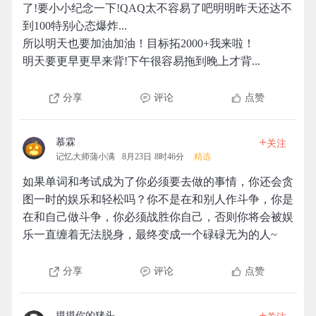
了!要小小纪念一下!QAQ太不容易了吧明明昨天还达不
到100特别心态爆炸...
所以明天也要加油加油！目标拓2000+我来啦！
明天要更早更早来背!下午很容易拖到晚上才背...
分享
评论
点赞
+
慕霖
关注
记忆大师蒲小满
8月23日 8时46分
精选
如果单词和考试成为了你必须要去做的事情，你还会贪
图一时的娱乐和轻松吗？你不是在和别人作斗争，你是
在和自己做斗争，你必须战胜你自己，否则你将会被娱
乐一直缠着无法脱身，最终变成一个碌碌无为的人~
分享
评论
点赞
+
摸摸你的猪头