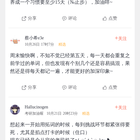
养成一个习惯要至少15天（№止步），加油咩~
分享
评论
点赞
+
蔡小希e3e
关注
10月26日 17时7分
精选
周末愉快啊，不知不觉已经第五天，每一天都会重复之
前学过的单词，但也发现有个别几个还是容易搞混，果
然还是得每天都记一遍，才能更好的加深印象~
分享
评论
点赞
+
Hallucinogen
关注
考研加油喔
10月21日 20时23分
精选
想起来一开始用拓词的时候，每到挑战环节都紧张得要
死，尤其是掐点打卡的时候（住口）