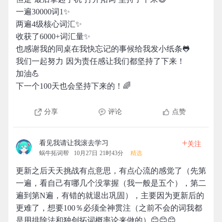
一遍30000词1✨
两遍4级核心词汇✨
收获了6000+词汇量✨
也感谢我的同桌在我快忘记的事候给我发小纸条🐸
我们一起努力 因为责任感让我们都坚持了下来！
加油💪
下一个100天也会坚持下来的！🌈
分享
评论
点赞
+
看见我请让我滚去学习
关注
蜗牛拓词帮
10月27日 21时43分
精选
更新之后天天挑战有点意思，有点心流的感觉了（先第
一遍，看自己有哪几个没掌握（我一般是五个），第二
遍到第N遍，有错的就退出巩固），主要因为更新后的
更难了，想要100％必须全神贯注（之前不会的词我都
是用排除法和独创拓词概率论来做的）😊😊😊