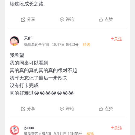
续这段成长之路。
分享
评论
点赞
+
禾吖
关注
决战单词全宇宙
10月7日 0时53分
精选
我希望
我的同桌可以看到
真的真的真的真的真的很对不起
我昨天忘记了最后一步闯关
没有打卡完成
真的好难过😭😭😭😭😭😭😭
分享
评论
点赞
+
gaboo
关注
魔鬼营四六级5团
9月11日 12时55分
精选