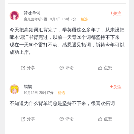
+
背啥单词
关注
魔鬼营考研9团
9月2日 15时17分
精选
今天把高频词汇背完了，学英语这么多年了，从来没把
哪本词汇书背完过，以前一天背20个词都坚持不下来，
现在一天60个雷打不动。感恩遇见拓词，祈祷今年可以
成功上岸。
分享
评论
点赞
+
鹊鹊
关注
10月15日 20时17分
精选
不知道为什么背单词总是坚持不下来，很喜欢拓词
分享
评论
点赞