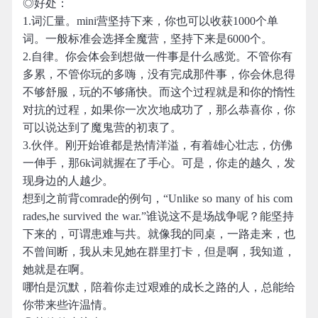
◎好处：
1.词汇量。mini营坚持下来，你也可以收获1000个单
词。一般标准会选择全魔营，坚持下来是6000个。
2.自律。你会体会到想做一件事是什么感觉。不管你有
多累，不管你玩的多嗨，没有完成那件事，你会休息得
不够舒服，玩的不够痛快。而这个过程就是和你的惰性
对抗的过程，如果你一次次地成功了，那么恭喜你，你
可以说达到了魔鬼营的初衷了。
3.伙伴。刚开始谁都是热情洋溢，有着雄心壮志，仿佛
一伸手，那6k词就握在了手心。可是，你走的越久，发
现身边的人越少。
想到之前背comrade的例句，“Unlike so many of his com
rades,he survived the war.”谁说这不是场战争呢？能坚持
下来的，可谓患难与共。就像我的同桌，一路走来，也
不曾间断，我从未见她在群里打卡，但是啊，我知道，
她就是在啊。
哪怕是沉默，陪着你走过艰难的成长之路的人，总能给
你带来些许温情。