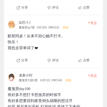
分享
评论
点赞
+
比巴卜丿
关注
魔鬼营up7团
8月29日 18时42分
精选
默契同桌！从来不担心她不打卡。
快乐！
我也去背单词了❤️
分享
评论
点赞
+
龙泉小刘
关注
魔鬼营六级1团
10月1日 21时54分
精选
魔鬼营day100
有好多不想打卡想放弃的时候🍑
有好多想要回到家里倒头就睡的想法🍑
但是 最后拿起手机 打开拓词 坚持了下来😃