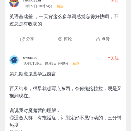
+
Nidhoggsir
关注
10月22日 10时24分
精选
英语基础差 ，一天背这么多单词感觉忘得好快啊，不
过总是有收获的
分享
评论
点赞
+
owomud
关注
TOFUTURE
10月9日 9时9分
精选
第九期魔鬼营毕业感言
百天结束，很早就想写点东西，奈何拖拖拉拉，硬是又
拖到现在。
说说我对魔鬼营的理解：
◎适合人群：有拖延症，计划定好不见行动的，三分钟
热度