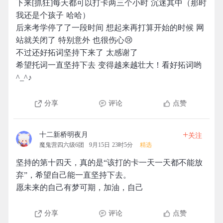
下来[抓狂]每天都可以打卡两三个小时 沉迷其中（那时
我还是个孩子 哈哈）
后来考学停了了一段时间 想起来再打算开始的时候 网
站就关闭了 特别意外 也很伤心😢
不过还好拓词坚持下来了 太感谢了
希望托词一直坚持下去 变得越来越壮大！看好拓词哟
^_^♪
分享
评论
点赞
+
十二新桥明夜月
关注
魔鬼营四六级6团
9月15日 23时5分
精选
坚持的第十四天，真的是“该打的卡一天一天都不能放
弃”，希望自己能一直坚持下去。
愿未来的自己有梦可期，加油，自己
分享
评论
点赞