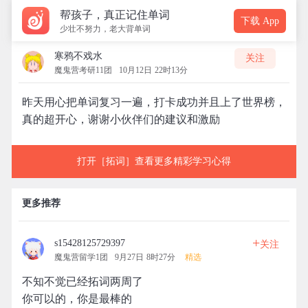
帮孩子，真正记住单词
下载 App
少壮不努力，老大背单词
寒鸦不戏水
关注
魔鬼营考研11团
10月12日 22时13分
昨天用心把单词复习一遍，打卡成功并且上了世界榜，
真的超开心，谢谢小伙伴们的建议和激励
打开［拓词］查看更多精彩学习心得
更多推荐
+
s15428125729397
关注
魔鬼营留学1团
9月27日 8时27分
精选
不知不觉已经拓词两周了
你可以的，你是最棒的