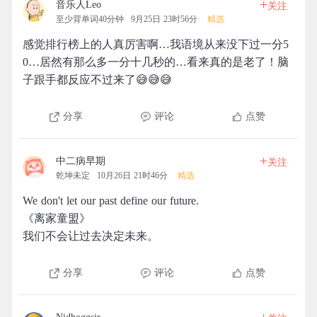
+
音乐人Leo
关注
至少背单词40分钟
9月25日 23时56分
精选
感觉排行榜上的人真厉害啊…我语境从来没下过一分5
0…居然有那么多一分十几秒的…看来真的是老了！脑
子跟手都反应不过来了😅😅😅
分享
评论
点赞
+
中二病早期
关注
乾坤未定
10月26日 21时46分
精选
We don't let our past define our future.
《离家童盟》
我们不会让过去决定未来。
分享
评论
点赞