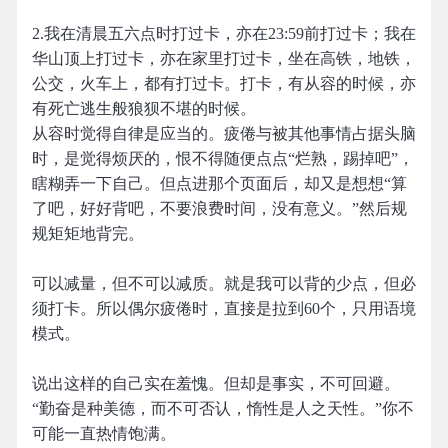
2.我在清晨五六点时打过卡，亦在23:59前打过卡；我在
华山顶上打过卡，亦在家里打过卡，坐在高铁，地铁，
公交，火车上，都有打过卡。打卡，有从容的时候，亦
有死亡逃生般狼狈不堪的时候。
从容时觉得自律是应当的。疲倦与被其他事情占据头脑
时，是觉得烦厌的，恨不得随便点点“烂熟，踢掉吧”，
瞎糊弄一下自己。但点进那个页面后，却又是想想“算
了吧，好好背吧，不要浪费时间，没有意义。”然后规
规矩矩地背完。
可以减量，但不可以减质。就是我可以背的少点，但必
须打卡。所以偶尔疲倦时，直接是拉到60个，只用语境
模式。
说出这样的自己实在羞愧。但却是事实，不可回避。
“勤奋是种美德，而不可否认，惰性是人之天性。”你不
可能一直热情饱满。