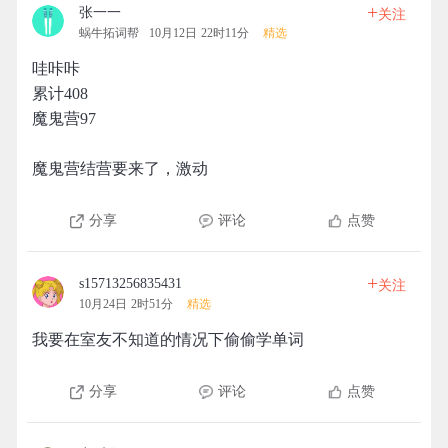
+
张一一
关注
蜗牛拓词帮
10月12日 22时11分
精选
哇咔咔
累计408
魔鬼营97
魔鬼营结营要来了，激动
分享
评论
点赞
+
s15713256835431
关注
10月24日 2时51分
精选
我要在室友不知道的情况下偷偷学单词
分享
评论
点赞