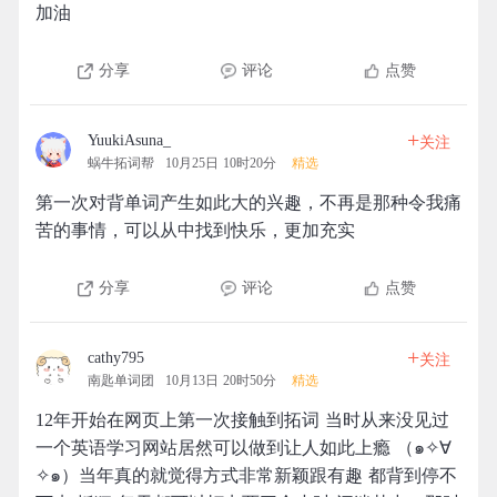
加油
分享
评论
点赞
+
YuukiAsuna_
关注
蜗牛拓词帮
10月25日 10时20分
精选
第一次对背单词产生如此大的兴趣，不再是那种令我痛
苦的事情，可以从中找到快乐，更加充实
分享
评论
点赞
+
cathy795
关注
南匙单词团
10月13日 20时50分
精选
12年开始在网页上第一次接触到拓词 当时从来没见过
一个英语学习网站居然可以做到让人如此上瘾 （๑✧∀
✧๑）当年真的就觉得方式非常新颖跟有趣 都背到停不