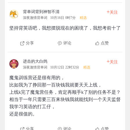
+
背单词背到神智不清
关注
深夜激情背单词
10月16日 0时7分
精选
坚持背英语吧，我想摆脱现在的困境了，我想考前十了
分享
评论
点赞
+
进击的大白鸽
关注
深夜激情背单词
10月12日 22时32分
精选
魔鬼训练营还是很有用的，
比如我为了挣回那一百块钱我就要天天上线，
上线k完了魔鬼营任务，肯定再顺手k了别的任务不是？
相当于一年只需要三百来块钱我就能找到一个天天监督
我学习英语的打工仔，
还是很值的。
分享
评论
点赞