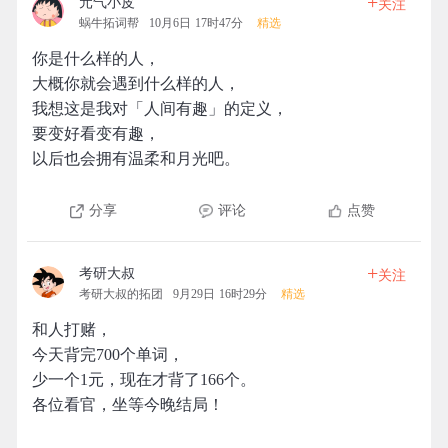
+
元气小皮
关注
蜗牛拓词帮
10月6日 17时47分
精选
你是什么样的人，
大概你就会遇到什么样的人，
我想这是我对「人间有趣」的定义，
要变好看变有趣，
以后也会拥有温柔和月光吧。 ​​​
分享
评论
点赞
+
考研大叔
关注
考研大叔的拓团
9月29日 16时29分
精选
和人打赌，
今天背完700个单词，
少一个1元，现在才背了166个。
各位看官，坐等今晚结局！