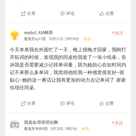
分享
评论
点赞
+
stephyLAM林雨
关注
魔鬼营up11团
10月21日 22时56分
精选
今天本来我在外面忙了一天，晚上很晚才回家，我刚打
开拓词的时候，发现我的同桌给我发了一张小纸条，告
诉我是否需要减少记得单词量，因为她担心在短时间内
记不来那么多单词，我觉得他给我一种感觉很友好~很
贴心~她的这一番话让我有更加的动力去记单词了 谢谢
你现任同桌。
分享
评论
点赞
+
我喜欢邓邓邓伦啊
关注
魔鬼营考研8团
8月28日 18时3分
精选