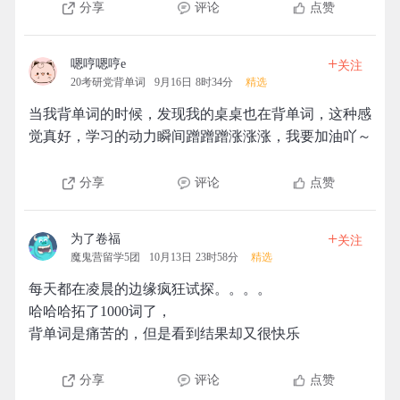
分享
评论
点赞
+
嗯哼嗯哼e
关注
20考研党背单词
9月16日 8时34分
精选
当我背单词的时候，发现我的桌桌也在背单词，这种感
觉真好，学习的动力瞬间蹭蹭蹭涨涨涨，我要加油吖～
分享
评论
点赞
+
为了卷福
关注
魔鬼营留学5团
10月13日 23时58分
精选
每天都在凌晨的边缘疯狂试探。。。。
哈哈哈拓了1000词了，
背单词是痛苦的，但是看到结果却又很快乐
分享
评论
点赞