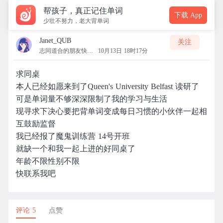
帮孩子，真正记住单词
下载 App
少壮不努力，老大背单词
Janet_QUB
关注
志同道合的朋友快上车
10月13日 18时17分
求同桌
本人已经如愿来到了Queen's University Belfast 读研了
可是单词量不够深深限制了我的学习与生活
现寻求下决心要把背单词变成每日习惯的小伙伴一起相
互鼓励监督
我已经报了魔鬼训练营 14号开班
就缺一个和我一起上进的好同桌了
年龄不限性别不限
快联系我吧
评论 5
点赞