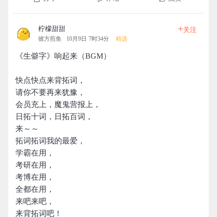
+
柠檬甜甜
关注
彼方煎鱼
10月9日 7时34分
精选
《生僻字》响起来（BGM）
快点快点来背拓词，
请你不要再来犹豫，
会员充上，魔鬼营报上，
日拓十词，日拓百词，
来～～
拓词拓词我的最爱，
学霸在用，
考研在用，
考博在用，
全都在用，
来吧来吧，
来背拓词吧！