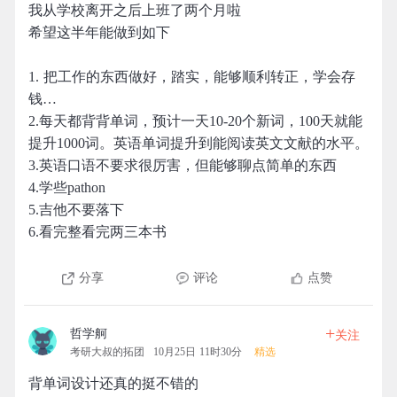
我从学校离开之后上班了两个月啦
希望这半年能做到如下
1. 把工作的东西做好，踏实，能够顺利转正，学会存
钱…
2.每天都背背单词，预计一天10-20个新词，100天就能
提升1000词。英语单词提升到能阅读英文文献的水平。
3.英语口语不要求很厉害，但能够聊点简单的东西
4.学些pathon
5.吉他不要落下
6.看完整看完两三本书
分享
评论
点赞
+
哲学舸
关注
考研大叔的拓团
10月25日 11时30分
精选
背单词设计还真的挺不错的