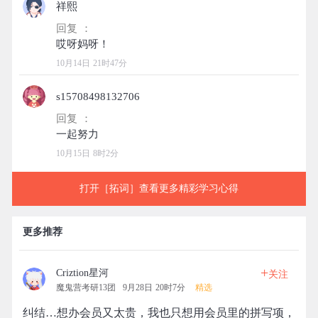
祥熙
回复 ：
10月14日 21时47分
s15708498132706
回复 ：
10月15日 8时2分
打开［拓词］查看更多精彩学习心得
更多推荐
+
Criztion星河
关注
魔鬼营考研13团
9月28日 20时7分
精选
纠结…想办会员又太贵，我也只想用会员里的拼写项，