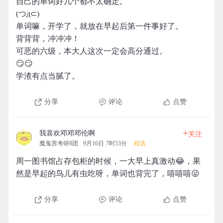
自己的单词好几个都不太确定。
(つд⊂)
单词嘛，开学了，就放在早起后第一件事好了。
背背背，冲冲冲！
可恶的六级，本大人这次一定会高分通过。
😏😏
学渣有点当腻了。
分享
评论
点赞
+
我喜欢邓邓邓伦啊
关注
魔鬼营考研8团
9月16日 7时53分
精选
周一图书馆占存包柜的时候，一大早上真激动😂，果
然是早起的鸟儿有虫吃呀，单词也背完了，嘻嘻嘻😜
分享
评论
点赞