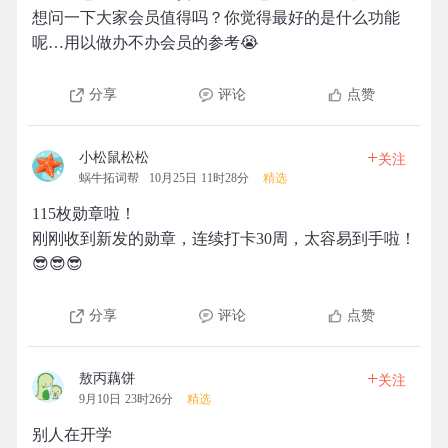
想问一下大家会员值得吗？你觉得最好的是什么功能
呢…用以做办不办会员的参考😭
分享
评论
点赞
+
小松鼠松松
关注
蜗牛拓词帮
10月25日 11时28分
精选
115枚勋章啦！
刚刚收到新发的勋章，连续打卡30周，太容易到手啦！
😎😎😎
分享
评论
点赞
+
敖丙藕饼
关注
9月10日 23时26分
精选
别人在开学