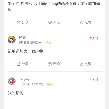
擎宇注:参照Every Little Thing的恋爱女孩，擎宇略加修
改
分享
评论
点赞
+
哈奇
关注
9月28日 23时24分
精选
记单词从大一做起😁
分享
评论
点赞
+
xinyuqi
关注
10月26日 17时59分
精选
我的拓词