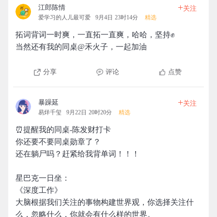
+
江郎陈情
关注
爱学习的人儿最可爱
9月4日 23时14分
精选
拓词背词一时爽，一直拓一直爽，哈哈，坚持✊
当然还有我的同桌@禾火子，一起加油
分享
评论
点赞
+
暴躁延
关注
易烊千玺
9月22日 20时20分
精选
⏰提醒我的同桌-陈发财打卡
你还要不要同桌勋章了？
还在躺尸吗？赶紧给我背单词！！！
星巴克一日坐：
《深度工作》
大脑根据我们关注的事物构建世界观，你选择关注什
么，忽略什么，你就会有什么样的世界。