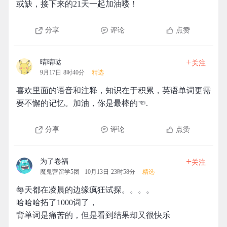
或缺，接下来的21天一起加油喽！
分享
评论
点赞
+
晴晴哒
关注
9月17日 8时40分
精选
喜欢里面的语音和注释，知识在于积累，英语单词更需
要不懈的记忆。加油，你是最棒的☜.
分享
评论
点赞
+
为了卷福
关注
魔鬼营留学5团
10月13日 23时58分
精选
每天都在凌晨的边缘疯狂试探。。。。
哈哈哈拓了1000词了，
背单词是痛苦的，但是看到结果却又很快乐