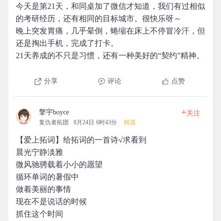
今天是第21天，和同桌加了微信才知道，我们有过相似
的考研经历，还有相同的目标城市。很快乐呀～
晚上突发胃痛，几乎晕倒，蜷缩在床上不停冒冷汗，但
还是掏出手机，完成了打卡。
21天养成的不只是习惯，还有一种美好的“契约”精神。
分享
评论
点赞
+
擎宇boyce
关注
复仇者拓团
8月24日 6时43分
精选
【爱上拓词】给拓词的一首诗√求看到
晨光宁静淡雅
微风驰骋载着小小的愿望
循环单词的暑假中
做着美丽的事情
现在不是说话的时候
抓住这个时间