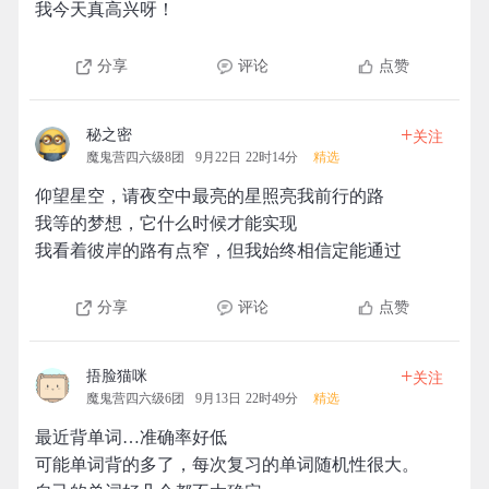
我今天真高兴呀！
分享
评论
点赞
+
秘之密
关注
魔鬼营四六级8团
9月22日 22时14分
精选
仰望星空，请夜空中最亮的星照亮我前行的路
我等的梦想，它什么时候才能实现
我看着彼岸的路有点窄，但我始终相信定能通过
分享
评论
点赞
+
捂脸猫咪
关注
魔鬼营四六级6团
9月13日 22时49分
精选
最近背单词…准确率好低
可能单词背的多了，每次复习的单词随机性很大。