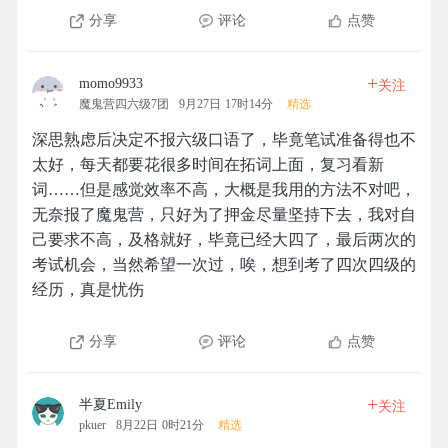
分享
评论
点赞
+
momo9933
关注
魔鬼营四六级7团
9月27日 17时14分
精选
深思熟虑后决定不报六级口语了，毕竟笔试准备得也不
太好，每天都要花很多时间在拓词上面，复习看新
词……但是感觉效率不高，大概是我用的方法不对吧，
无奈报了魔鬼营，只好为了押金尽量坚持下去，我对自
己要求不高，及格就好，毕竟已经大四了，最后两次的
考试机会，当然希望一次过，唉，想到考了四次四级的
经历，真是忧伤
分享
评论
点赞
+
半夏Emily
关注
pkuer
8月22日 0时21分
精选