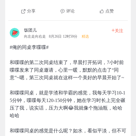
分享
评论
点赞
+
饭团儿
关注
向左走向右走
8月26日 12时59分
精选
#俺的同桌李喋喋#
和喋喋的第二次同桌结束了，早晨打开拓词，7小时前
喋喋发来了同桌邀请，心里一暖，默默的点击了“同
意”~嗯，第三次同桌就在这样一个美好的早晨开始了~
和喋喋同桌，就是学渣和学霸的感觉，我每天学习10-1
5分钟，喋喋每天120-150分钟，她在学习时长上完全碾
压了我，说实话，压力大啊😂我就像个拖油瓶，哈哈
哈哈
和喋喋同桌的感觉是什么呢？如水，看似平淡，但不可