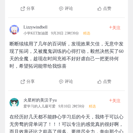
分享
评论
点赞
+
Lizzywindbell
关注
小学KET加油团
9月20日 23时39分
精选
断断续续用了几年的百词斩，发现效果欠佳，无意中发
现了拓词，又被魔鬼训练的心得打动，毅然决然买了60
天的全魔，趁现在时间充裕不好好虐自己一把更待何
时，希望拓词能带给我惊喜
分享
评论
点赞
+
火星村的美汉子yu
关注
爱学习的人儿最可爱
9月10日 2时59分
精选
在经历好几天都不能静心学习后的今天，我终于可以心
无旁骛的背单词了！！！可以专注的感觉真的很好啊，
而且效率还比之前高了很多。要拼尽全力，奔向那个心