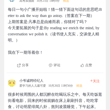
高考加油团
10月25日 14时0分
精选
每日一句小广播开始啦！猜一猜下面这句话的意思吧:B
etter to ask the way than go astray.（答案在下一期）
上期答案是:凡事总是由难而易，你猜对了吗？
今天要拓展的句子是:By reading we enrich the mind, by
conversation we polish it.（读书使人充实，交谈使人精
明。）
我在下一期等着你！
分享
评论
点赞
+
小爷诚聘经纪人
关注
爱学习的人儿最可爱
10月26日 11时56分
精选
很多时候周围的人都沉醉在吃喝玩乐之中。每天吃饭逛
街看电影，回来的时候就躺在床上刷刷抖音，吃吃零
食，讨论明星绯闻八卦，熬到凌晨睡觉，下午起床。