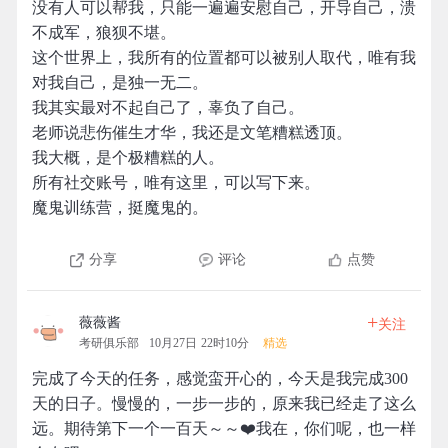
没有人可以帮我，只能一遍遍安慰自己，开导自己，溃
不成军，狼狈不堪。
这个世界上，我所有的位置都可以被别人取代，唯有我
对我自己，是独一无二。
我其实最对不起自己了，辜负了自己。
老师说悲伤催生才华，我还是文笔糟糕透顶。
我大概，是个极糟糕的人。
所有社交账号，唯有这里，可以写下来。
魔鬼训练营，挺魔鬼的。
分享
评论
点赞
+
薇薇酱
关注
考研俱乐部
10月27日 22时10分
精选
完成了今天的任务，感觉蛮开心的，今天是我完成300
天的日子。慢慢的，一步一步的，原来我已经走了这么
远。期待第下一个一百天～～❤️我在，你们呢，也一样