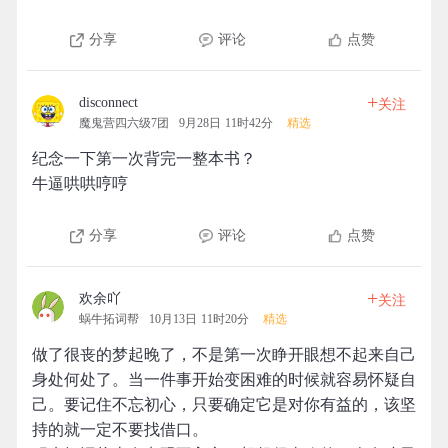
分享
评论
点赞
+
disconnect
关注
魔鬼营四六级7团
9月28日 11时42分
精选
纪念一下第一次背完一整本书？
牛逼哄哄哼哼
分享
评论
点赞
+
欢余吖
关注
蜗牛拓词帮
10月13日 11时20分
精选
做了很丧的梦起晚了，不是第一次睁开眼想不起来自己
身处何处了。当一件事开始变困难的时候就容易怀疑自
己。要记住不忘初心，只要确定它是对你有益的，该坚
持的就一定不要找借口。