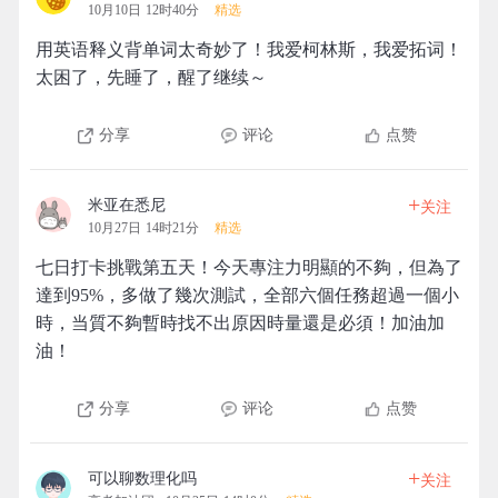
10月10日 12时40分
精选
用英语释义背单词太奇妙了！我爱柯林斯，我爱拓词！
太困了，先睡了，醒了继续～
分享
评论
点赞
+
米亚在悉尼
关注
10月27日 14时21分
精选
七日打卡挑戰第五天！今天專注力明顯的不夠，但為了
達到95%，多做了幾次測試，全部六個任務超過一個小
時，当質不夠暫時找不出原因時量還是必須！加油加
油！
分享
评论
点赞
+
可以聊数理化吗
关注