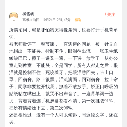
+
橘酱帆
关注
高考加油团
10月24日 23时47分
精选
所谓拓词，就是哪怕我哭得像条狗，也要打开手机背单
词。
被老师批评了一整节课，一直逃避的问题，被一针见血
地指出，不能哭。控制不住，眼泪往出流，一张卫生纸
皱皱巴巴，擦了一遍又一遍。一下课，放学了，从办公
室走到教室，不能哭，全是同学，所有人都走之后，眼
泪就是控制不住，死咬着牙，把眼泪憋回去，带上口
罩，回宿舍。路上很黑，泪流满面，回到宿舍，拉上帘
子，同学非要拉开找我，抓着不敢放手。矫正口呼吸的
贴纸粘在嘴巴上，就哭不出声音了。一遍背单词一边
哭，背着背着连手机屏幕都看不清，第一次挑战91%，
把所有情绪压下去，第二次96%。
还是很难过，没有一个人可以倾诉，写这段文字，还在
哭。