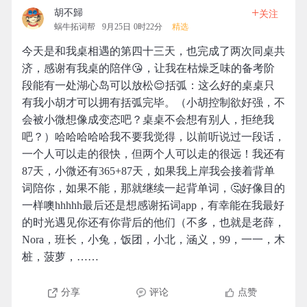
+
胡不歸
关注
蜗牛拓词帮
9月25日 0时22分
精选
今天是和我桌相遇的第四十三天，也完成了两次同桌共
济，感谢有我桌的陪伴😘，让我在枯燥乏味的备考阶
段能有一处湖心岛可以放松😌括弧：这么好的桌桌只
有我小胡才可以拥有括弧完毕。（小胡控制欲好强，不
会被小微想像成变态吧？桌桌不会想有别人，拒绝我
吧？）哈哈哈哈哈我不要我觉得，以前听说过一段话，
一个人可以走的很快，但两个人可以走的很远！我还有
87天，小微还有365+87天，如果我上岸我会接着背单
词陪你，如果不能，那就继续一起背单词，🤔好像目的
一样噢hhhhh最后还是想感谢拓词app，有幸能在我最好
的时光遇见你还有你背后的他们（不多，也就是老薛，
Nora，班长，小兔，饭团，小北，涵义，99，一一，木
桩，菠萝，……
分享
评论
点赞