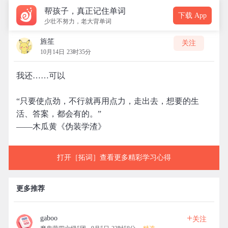
帮孩子，真正记住单词
下载 App
少壮不努力，老大背单词
旌笙
关注
10月14日 23时35分
我还……可以
“只要使点劲，不行就再用点力，走出去，想要的生
活、答案，都会有的。”
——木瓜黄《伪装学渣》
打开［拓词］查看更多精彩学习心得
更多推荐
+
gaboo
关注