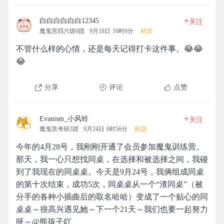
+
白白白白白白12345
关注
魔鬼营四六级6团
9月18日 16时6分
精选
不管什么样的心情，还是每天记得打卡这件事。😂😂
😂
分享
评论
点赞
+
Evanism_小风铃
关注
魔鬼营考研2团
9月24日 6时56分
精选
今年的4月28号，我刚刚开通了会员参加魔鬼训练营。
那天，我一心只想找同桌，在选择和被选择之间，我碰
到了我现在的同桌桌。今天是9月24号，我俩组成同桌
的第十次结束，成功5次，同桌桌从一个“渣同桌”（被
分手的各种小插曲后的取名哈哈）变成了一个贴心的同
桌桌～很高兴遇见她～下一个21天～我们也要一起努力
呀～@熊孩子吖