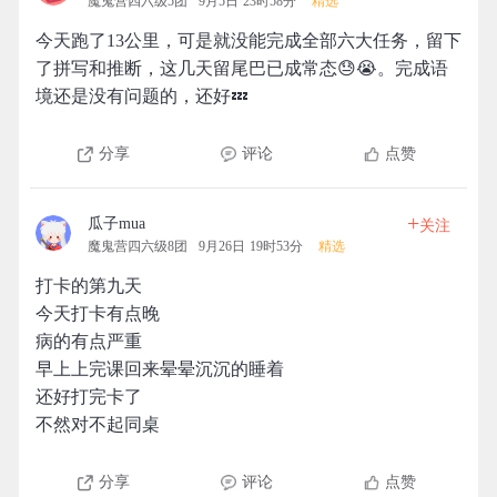
魔鬼营四六级5团
9月5日 23时58分
精选
今天跑了13公里，可是就没能完成全部六大任务，留下
了拼写和推断，这几天留尾巴已成常态😓😭。完成语
境还是没有问题的，还好💤
分享
评论
点赞
+
瓜子mua
关注
魔鬼营四六级8团
9月26日 19时53分
精选
打卡的第九天
今天打卡有点晚
病的有点严重
早上上完课回来晕晕沉沉的睡着
还好打完卡了
不然对不起同桌
分享
评论
点赞