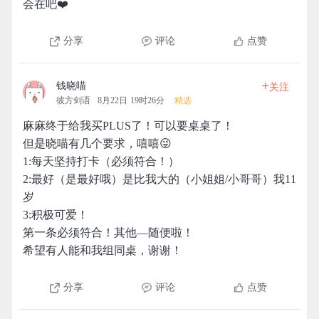
会在吧❤️
分享
评论
点赞
+
钱晓喵
关注
彼方剑语
8月22日 19时26分
精选
麻麻终于给我买PLUS了！可以要桌桌了！
但是晓喵有几个要求，嘻嘻😜
1:每天坚持打卡（必须符合！）
2:最好（是最好哦）是比我大的（小姐姐/小哥哥）我11
岁
3:积极可爱！
第一条必须符合！其他—随便啦！
希望有人能和我组同桌，谢谢！
分享
评论
点赞