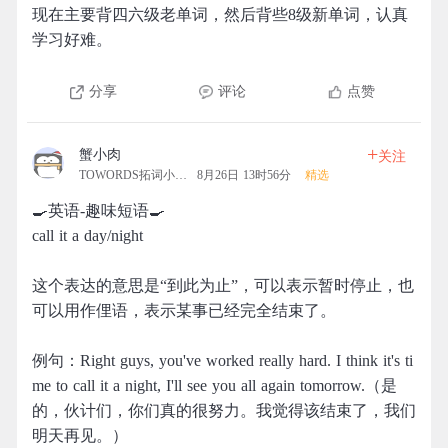
现在主要背四六级老单词，然后背些8级新单词，认真
学习好难。
分享
评论
点赞
+
蟹小肉
关注
TOWORDS拓词小营地
8月26日 13时56分
精选
🍳英语-趣味短语🍳
call it a day/night
这个表达的意思是“到此为止”，可以表示暂时停止，也
可以用作俚语，表示某事已经完全结束了。
例句：Right guys, you've worked really hard. I think it's ti
me to call it a night, I'll see you all again tomorrow.（是
的，伙计们，你们真的很努力。我觉得该结束了，我们
明天再见。）