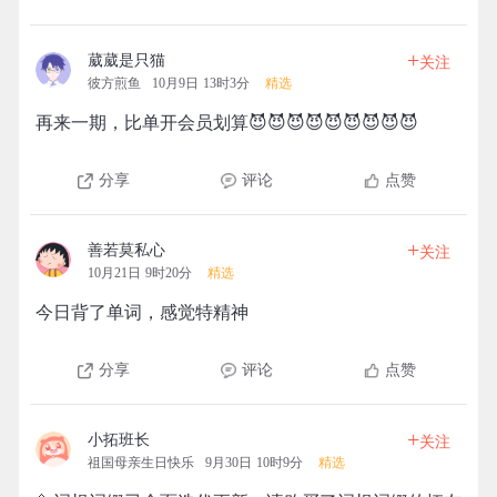
+
葳葳是只猫
关注
彼方煎鱼
10月9日 13时3分
精选
再来一期，比单开会员划算😈😈😈😈😈😈😈😈😈
分享
评论
点赞
+
善若莫私心
关注
10月21日 9时20分
精选
今日背了单词，感觉特精神
分享
评论
点赞
+
小拓班长
关注
祖国母亲生日快乐
9月30日 10时9分
精选