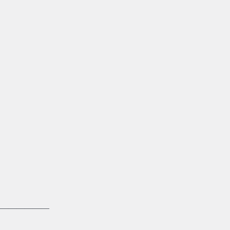
——————