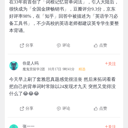
在33年前首创了「词根记忆背单词法」，引入大陆后，
很快成为「全国金牌畅销书」，豆瓣评分9.3分，京东
好评率98%，在「知乎」回答中被描述为「英语学习必
备工具书」，不少高校的英语老师都建议英专学生要整
本背诵。
分享
评论
点赞
+
你是人吗
关注
魔鬼营留学2团
10月17日 9时41分
精选
今天早上刷了套雅思真题感觉很沮丧 然后来拓词看看
把自己的背单词时常除以24发现才九天 突然又觉得没
什么了😂😂😂
分享
评论
点赞
+
张一一
关注