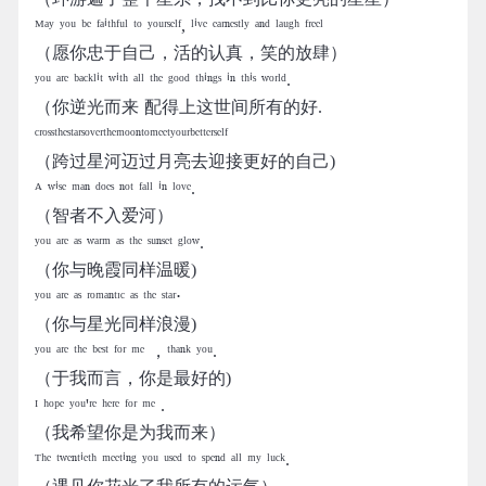
ᴹᵃʸ ʸᵒᵘ ᵇᵉ ᶠᵃⁱᵗʰᶠᵘˡ ᵗᵒ ʸᵒᵘʳˢᵉˡᶠ, ˡⁱᵛᵉ ᵉᵃʳⁿᵉˢᵗˡʸ ᵃⁿᵈ ˡᵃᵘᵍʰ ᶠʳᵉᵉˡ
（愿你忠于自己，活的认真，笑的放肆）
ʸᵒᵘ ᵃʳᵉ ᵇᵃᶜᵏˡⁱᵗ ʷⁱᵗʰ ᵃˡˡ ᵗʰᵉ ᵍᵒᵒᵈ ᵗʰⁱⁿᵍˢ ⁱⁿ ᵗʰⁱˢ ʷᵒʳˡᵈ.
（你逆光而来 配得上这世间所有的好.
ᶜʳᵒˢˢᵗʰᵉˢᵗᵃʳˢᵒᵛᵉʳᵗʰᵉᵐᵒᵒⁿᵗᵒᵐᵉᵉᵗʸᵒᵘʳᵇᵉᵗᵗᵉʳˢᵉˡᶠ
（跨过星河迈过月亮去迎接更好的自己)
ᴬ ʷⁱˢᵉ ᵐᵃⁿ ᵈᵒᵉˢ ⁿᵒᵗ ᶠᵃˡˡ ⁱⁿ ˡᵒᵛᵉ.
（智者不入爱河）
ʸᵒᵘ ᵃʳᵉ ᵃˢ ʷᵃʳᵐ ᵃˢ ᵗʰᵉ ˢᵘⁿˢᵉᵗ ᵍˡᵒʷ.
（你与晚霞同样温暖)
ʸᵒᵘ ᵃʳᵉ ᵃˢ ʳᵒᵐᵃⁿᵗᶦᶜ ᵃˢ ᵗʰᵉ ˢᵗᵃʳ⋅
（你与星光同样浪漫)
ʸᵒᵘ ᵃʳᵉ ᵗʰᵉ ᵇᵉˢᵗ ᶠᵒʳ ᵐᵉ ，ᵗʰᵃⁿᵏ ʸᵒᵘ.
（于我而言，你是最好的)
ᴵ ʰᵒᵖᵉ ʸᵒᵘ'ʳᵉ ʰᵉʳᵉ ᶠᵒʳ ᵐᵉ .
（我希望你是为我而来）
ᵀʰᵉ ᵗʷᵉⁿᵗⁱᵉᵗʰ ᵐᵉᵉᵗⁱⁿᵍ ʸᵒᵘ ᵘˢᵉᵈ ᵗᵒ ˢᵖᵉⁿᵈ ᵃˡˡ ᵐʸ ˡᵘᶜᵏ.