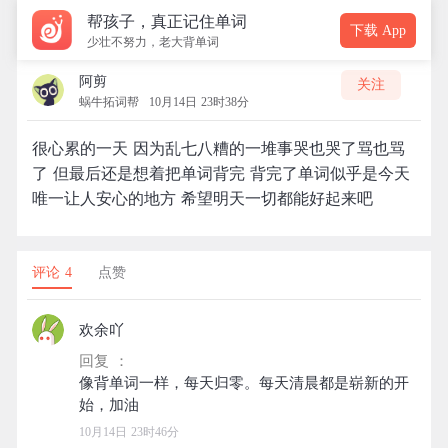
帮孩子，真正记住单词
下载 App
少壮不努力，老大背单词
阿剪
关注
蜗牛拓词帮
10月14日 23时38分
很心累的一天 因为乱七八糟的一堆事哭也哭了骂也骂
了 但最后还是想着把单词背完 背完了单词似乎是今天
唯一让人安心的地方 希望明天一切都能好起来吧
评论 4
点赞
欢余吖
回复 ：
像背单词一样，每天归零。每天清晨都是崭新的开
10月14日 23时46分