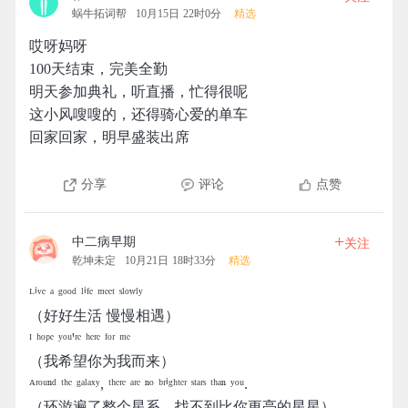
蜗牛拓词帮
10月15日 22时0分
精选
哎呀妈呀
100天结束，完美全勤
明天参加典礼，听直播，忙得很呢
这小风嗖嗖的，还得骑心爱的单车
回家回家，明早盛装出席
分享
评论
点赞
+
中二病早期
关注
乾坤未定
10月21日 18时33分
精选
ᴸⁱᵛᵉ ᵃ ᵍᵒᵒᵈ ˡⁱᶠᵉ ᵐᵉᵉᵗ ˢˡᵒʷˡʸ
（好好生活 慢慢相遇）
ᴵ ʰᵒᵖᵉ ʸᵒᵘ'ʳᵉ ʰᵉʳᵉ ᶠᵒʳ ᵐᵉ
（我希望你为我而来）
ᴬʳᵒᵘⁿᵈ ᵗʰᵉ ᵍᵃˡᵃˣʸ, ᵗʰᵉʳᵉ ᵃʳᵉ ⁿᵒ ᵇʳⁱᵍʰᵗᵉʳ ˢᵗᵃʳˢ ᵗʰᵃⁿ ʸᵒᵘ.
（环游遍了整个星系，找不到比你更亮的星星）