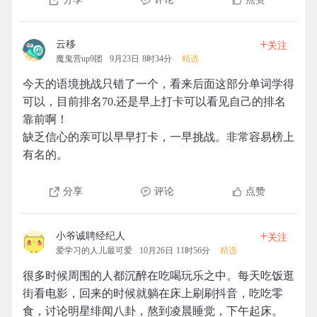
+
云移
关注
魔鬼营up9团
9月23日 8时34分
精选
今天的语境挑战只错了一个，看来后面这部分单词学得
可以，目前排名70.还是早上打卡可以看见自己的排名
靠前啊！
缺乏信心的亲可以早早打卡，一早挑战。非常容易榜上
有名的。
分享
评论
点赞
+
小爷诚聘经纪人
关注
爱学习的人儿最可爱
10月26日 11时56分
精选
很多时候周围的人都沉醉在吃喝玩乐之中。每天吃饭逛
街看电影，回来的时候就躺在床上刷刷抖音，吃吃零
食，讨论明星绯闻八卦，熬到凌晨睡觉，下午起床。