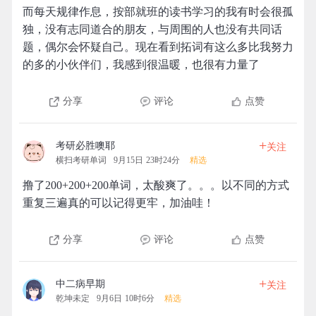
而每天规律作息，按部就班的读书学习的我有时会很孤
独，没有志同道合的朋友，与周围的人也没有共同话
题，偶尔会怀疑自己。现在看到拓词有这么多比我努力
的多的小伙伴们，我感到很温暖，也很有力量了
分享
评论
点赞
+
考研必胜噢耶
关注
横扫考研单词
9月15日 23时24分
精选
撸了200+200+200单词，太酸爽了。。。以不同的方式
重复三遍真的可以记得更牢，加油哇！
分享
评论
点赞
+
中二病早期
关注
乾坤未定
9月6日 10时6分
精选