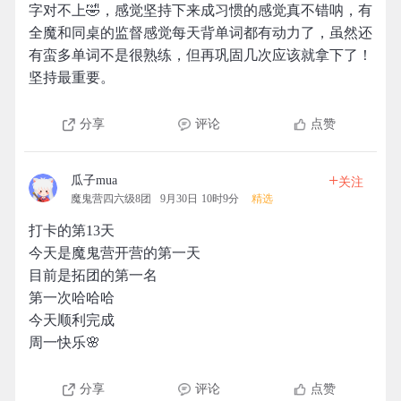
字对不上🤣，感觉坚持下来成习惯的感觉真不错呐，有
全魔和同桌的监督感觉每天背单词都有动力了，虽然还
有蛮多单词不是很熟练，但再巩固几次应该就拿下了！
坚持最重要。
分享
评论
点赞
+
瓜子mua
关注
魔鬼营四六级8团
9月30日 10时9分
精选
打卡的第13天
今天是魔鬼营开营的第一天
目前是拓团的第一名
第一次哈哈哈
今天顺利完成
周一快乐🌸
分享
评论
点赞