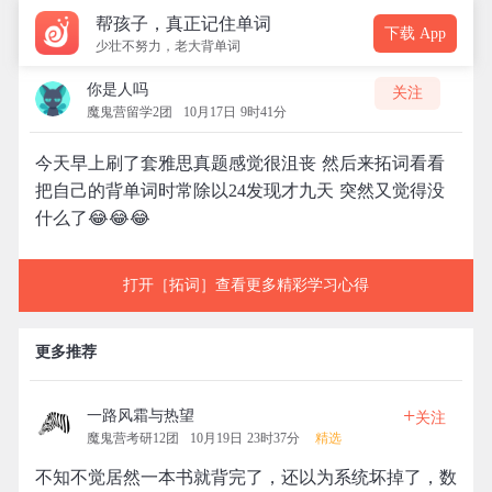
帮孩子，真正记住单词
下载 App
少壮不努力，老大背单词
你是人吗
关注
魔鬼营留学2团
10月17日 9时41分
今天早上刷了套雅思真题感觉很沮丧 然后来拓词看看
把自己的背单词时常除以24发现才九天 突然又觉得没
什么了😂😂😂
打开［拓词］查看更多精彩学习心得
更多推荐
+
一路风霜与热望
关注
魔鬼营考研12团
10月19日 23时37分
精选
不知不觉居然一本书就背完了，还以为系统坏掉了，数