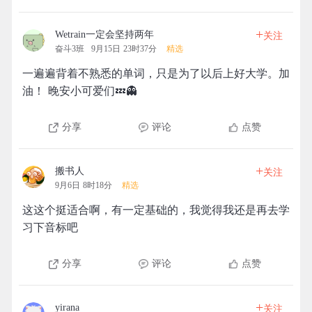
+
Wetrain一定会坚持两年
关注
奋斗3班
9月15日 23时37分
精选
一遍遍背着不熟悉的单词，只是为了以后上好大学。加
油！ 晚安小可爱们💤👻
分享
评论
点赞
+
搬书人
关注
9月6日 8时18分
精选
这这个挺适合啊，有一定基础的，我觉得我还是再去学
习下音标吧
分享
评论
点赞
+
yirana
关注