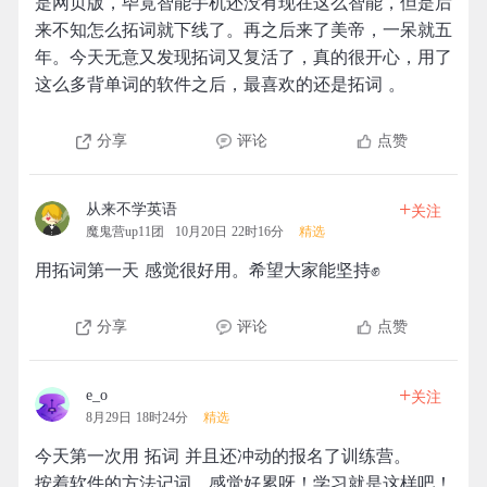
是网页版，毕竟智能手机还没有现在这么智能，但是后
来不知怎么拓词就下线了。再之后来了美帝，一呆就五
年。今天无意又发现拓词又复活了，真的很开心，用了
这么多背单词的软件之后，最喜欢的还是拓词 。
分享
评论
点赞
+
从来不学英语
关注
魔鬼营up11团
10月20日 22时16分
精选
用拓词第一天 感觉很好用。希望大家能坚持✊
分享
评论
点赞
+
e_o
关注
8月29日 18时24分
精选
今天第一次用 拓词 并且还冲动的报名了训练营。
按着软件的方法记词，感觉好累呀！学习就是这样吧！