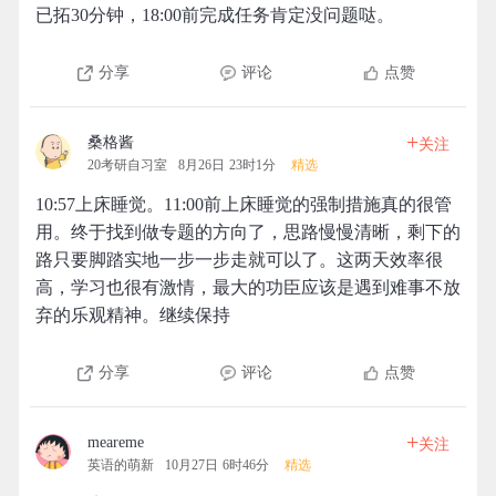
已拓30分钟，18:00前完成任务肯定没问题哒。
分享
评论
点赞
+
桑格酱
关注
20考研自习室
8月26日 23时1分
精选
10:57上床睡觉。11:00前上床睡觉的强制措施真的很管
用。终于找到做专题的方向了，思路慢慢清晰，剩下的
路只要脚踏实地一步一步走就可以了。这两天效率很
高，学习也很有激情，最大的功臣应该是遇到难事不放
弃的乐观精神。继续保持
分享
评论
点赞
+
meareme
关注
英语的萌新
10月27日 6时46分
精选