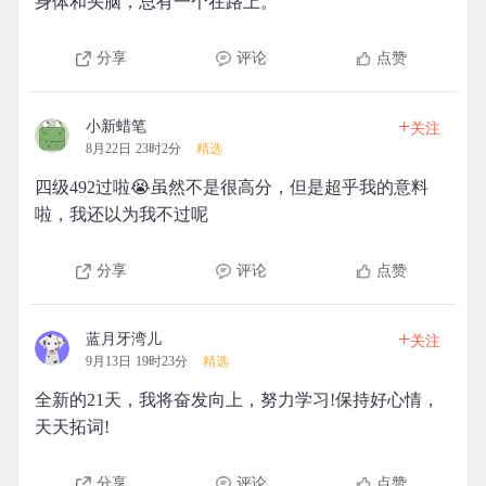
身体和头脑，总有一个在路上。
分享
评论
点赞
+
小新蜡笔
关注
8月22日 23时2分
精选
四级492过啦😭虽然不是很高分，但是超乎我的意料
啦，我还以为我不过呢
分享
评论
点赞
+
蓝月牙湾儿
关注
9月13日 19时23分
精选
全新的21天，我将奋发向上，努力学习!保持好心情，
天天拓词!
分享
评论
点赞