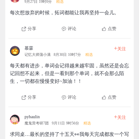
9月27日 19时0分
精选
每次想放弃的时候，拓词都能让我再坚持一会儿。
分享
评论
点赞
+
慕霖
关注
记忆大师蒲小满
8月30日 10时7分
精选
每天都有进步，单词会记得越来越牢固，虽然还是会忘
记回想不起来，但是一看到那个单词，就不会那么陌
生，一切都在慢慢变好~加油！！
分享
评论
点赞
+
pybaulin
关注
魔鬼营考研7团
9月11日 9时56分
精选
求同桌…最长的坚持了十五天👀我每天完成都发一个写