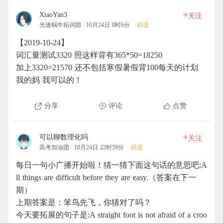
+
XiaoYan3
关注
光速蜗牛拓词团
10月24日 0时6分
精选
【2019-10-24】
词汇量测试3320 照这样背有365*50=18250
加上3320=21570 还不包括寒假暑假背100每天的计划
我的妈 我可以的！
分享
评论
点赞
+
可以聊数理化吗
关注
高考加油团
10月24日 22时59分
精选
每日一句小广播开始啦！猜一猜下面这句话的意思吧:A
ll things are difficult before they are easy.（答案在下一
期）
上期答案是：笨鸟先飞，你猜对了吗？
今天要拓展的句子是:A straight foot is not afraid of a croo