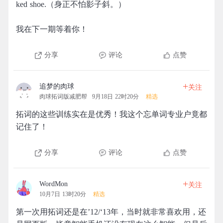
ked shoe.（身正不怕影子斜。）
我在下一期等着你！
分享
评论
点赞
+
追梦的肉球
关注
肉球拓词版减肥帮
9月18日 22时20分
精选
拓词的这些训练实在是优秀！我这个忘单词专业户竟都
记住了！
分享
评论
点赞
+
WordMon
关注
10月7日 13时20分
精选
第一次用拓词还是在’12/‘13年，当时就非常喜欢用，还