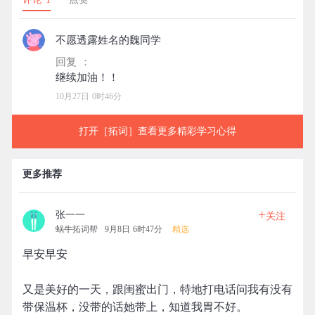
不愿透露姓名的魏同学
回复 ：
10月27日 0时46分
打开［拓词］查看更多精彩学习心得
更多推荐
+
张一一
关注
蜗牛拓词帮
9月8日 6时47分
精选
早安早安
又是美好的一天，跟闺蜜出门，特地打电话问我有没有
带保温杯，没带的话她带上，知道我胃不好。