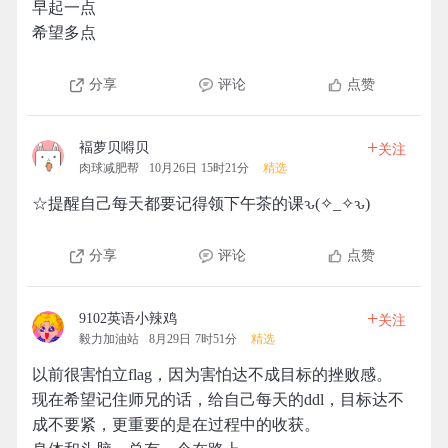
早起一点
希望多点
分享
评论
点赞
+
褔萝贝嘚贝
关注
肉球减肥帮
10月26日 15时21分
精选
☆提醒自己每天都要记得领下午茶的课ԅ(✧_✧ԅ)
分享
评论
点赞
+
9102英语小辣鸡
关注
毅力加油站
8月29日 7时51分
精选
以前很害怕立flag，因为害怕达不成目标的挫败感。
现在希望记住师兄的话，给自己每天的ddl，目标达不
成不要紧，更重要的是在过程中的收获。