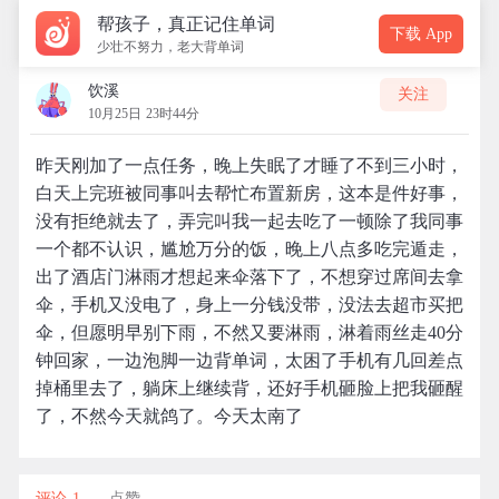
帮孩子，真正记住单词
下载 App
少壮不努力，老大背单词
饮溪
关注
10月25日 23时44分
昨天刚加了一点任务，晚上失眠了才睡了不到三小时，
白天上完班被同事叫去帮忙布置新房，这本是件好事，
没有拒绝就去了，弄完叫我一起去吃了一顿除了我同事
一个都不认识，尴尬万分的饭，晚上八点多吃完遁走，
出了酒店门淋雨才想起来伞落下了，不想穿过席间去拿
伞，手机又没电了，身上一分钱没带，没法去超市买把
伞，但愿明早别下雨，不然又要淋雨，淋着雨丝走40分
钟回家，一边泡脚一边背单词，太困了手机有几回差点
掉桶里去了，躺床上继续背，还好手机砸脸上把我砸醒
了，不然今天就鸽了。今天太南了
评论 1
点赞