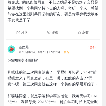
着完成✅的纸条给同桌，不知道她是不是嫌烦了😩只是
希望找到一个共同坚持下去的人啊。考研一个人，希望
能够在这里找到共同坚持的研友。要是你嫌弃我发纸条
不发就是了🙁
分享
评论
点赞
+
饭团儿
关注
向左走向右走
8月26日 12时59分
精选
#俺的同桌李喋喋#
和喋喋的第二次同桌结束了，早晨打开拓词，7小时前
喋喋发来了同桌邀请，心里一暖，默默的点击了“同
意”~嗯，第三次同桌就在这样一个美好的早晨开始了~
和喋喋同桌，就是学渣和学霸的感觉，我每天学习10-1
5分钟，喋喋每天120-150分钟，她在学习时长上完全碾