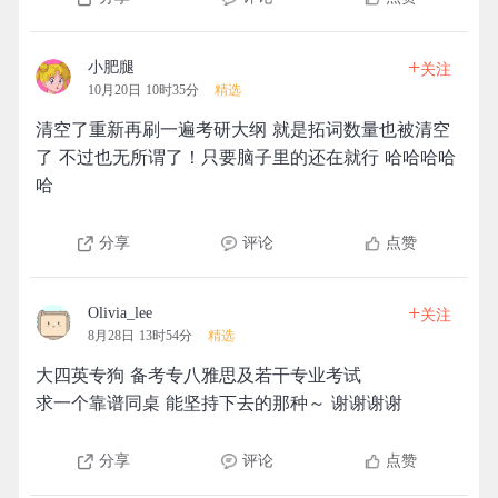
+
小肥腿
关注
10月20日 10时35分
精选
清空了重新再刷一遍考研大纲 就是拓词数量也被清空
了 不过也无所谓了！只要脑子里的还在就行 哈哈哈哈
哈
分享
评论
点赞
+
Olivia_lee
关注
8月28日 13时54分
精选
大四英专狗 备考专八雅思及若干专业考试
求一个靠谱同桌 能坚持下去的那种～ 谢谢谢谢
分享
评论
点赞