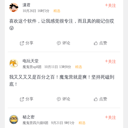
+
潇君
关注
10月26日 16时5分
精选
喜欢这个软件，让我感觉很专注，而且真的能记住哎
😜
分享
评论
点赞
+
电玩天堂
关注
魔鬼营up8团
10月11日 13时8分
精选
我又又又又是百分之百！魔鬼营就是爽！坚持死磕到
底！
分享
评论
点赞
+
秘之密
关注
魔鬼营四六级8团
9月21日 9时1分
精选