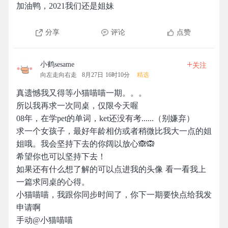
加油鸭，2021我们还是姐妹
分享
评论
点赞
+
小鹤sesame
关注
向左走向右走
8月27日 16时10分
精选
真遗憾我又得等小猫喵喵一期。。。
所以我再求一次同桌，仅限今天喔
08年，在学pet的单词，ket还没有考......（别嫌弃）
求一个女孩子，最好年龄相仿或者稍微比我大一点的姐
姐哦。我会坚持下去的你阔以放心🙈🙉
希望你也可以坚持下去！
如果还有什么想了解的可以点进我的头像 看一看我上
一篇求同桌的心得。
小猫喵喵，我跟你同步时间了，你下一期要快点给我发
申请啊
手动@小猫喵喵