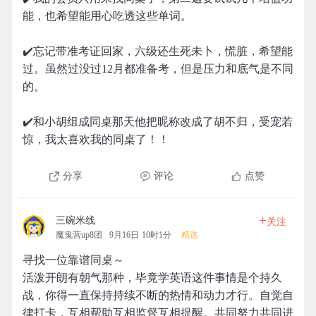
能，也希望能用心吃透这些单词。
✔️忘记带准考证回家，六级还生死未卜，慌脏，希望能
过。虽然过没过12月都准备考，但是压力和底气是不同
的。
✔️和小胡组成同桌那天他把昵称改成了胡不归，受宠若
惊，我太喜欢我的同桌了！！
分享
评论
点赞
+
三碗米线
关注
魔鬼营up8团
9月16日 10时1分
精选
寻找一位靠谱同桌～
活泼开朗有朝气那种，毕竟学英语这件事情是个持久
战，你得一直保持持续不断的热情和动力才行。自觉自
律打卡，互相帮助互相监督互相提醒。共同努力共同进