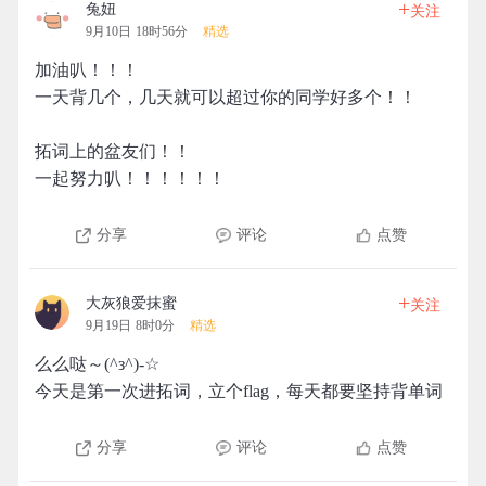
+
兔妞
关注
9月10日 18时56分
精选
加油叭！！！
一天背几个，几天就可以超过你的同学好多个！！
拓词上的盆友们！！
一起努力叭！！！！！！
分享
评论
点赞
+
大灰狼爱抹蜜
关注
9月19日 8时0分
精选
么么哒～(^з^)-☆
今天是第一次进拓词，立个flag，每天都要坚持背单词
分享
评论
点赞