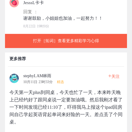
JesssL卡卡
回复 ：
8月22日 19时0分
打开［拓词］查看更多精彩学习心得
更多推荐
+
stephyLAM林雨
关注
10月11日 23时33分
精选
今天第一天plus到同桌，今天也忙了一天，本来昨天晚
上已经约好了跟同桌说一定要加油哦。然后我刚才看了
一下时间发现已经11:10了，吓得我马上报这个ipad回房
间自己学起英语背起单词来好险的一天。差点丢了个同
桌。