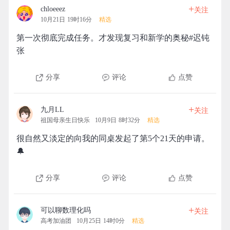
+
chloeeez
关注
10月21日 19时16分
精选
第一次彻底完成任务。才发现复习和新学的奥秘#迟钝
张
分享
评论
点赞
+
九月LL
关注
祖国母亲生日快乐
10月9日 8时32分
精选
很自然又淡定的向我的同桌发起了第5个21天的申请。
🔔
分享
评论
点赞
+
可以聊数理化吗
关注
高考加油团
10月25日 14时0分
精选