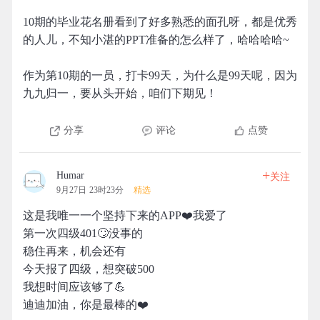
10期的毕业花名册看到了好多熟悉的面孔呀，都是优秀
的人儿，不知小湛的PPT准备的怎么样了，哈哈哈哈~
作为第10期的一员，打卡99天，为什么是99天呢，因为
九九归一，要从头开始，咱们下期见！
分享
评论
点赞
+
Humar
关注
9月27日 23时23分
精选
这是我唯一一个坚持下来的APP❤️我爱了
第一次四级401🙄️没事的
稳住再来，机会还有
今天报了四级，想突破500
我想时间应该够了💪️
迪迪加油，你是最棒的❤️