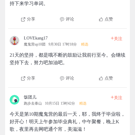
持下来学习单词。
分享
评论
点赞
+
LOVEkang17
关注
魔鬼营up10团
9月30日 17时18分
精选
21天的坚持，都是哦不断的鼓励让我前行至今。会继续
坚持下去，努力吧加油吧。
分享
评论
点赞
+
饭团儿
关注
跑步去泰山
10月15日 15时42分
精选
今天是第10期魔鬼营的最后一天，耶，我终于毕业啦，
好开心！明天上午参加毕业典礼，中午聚餐，晚上K
歌，夜里再去网吧通个宵，美滋滋！