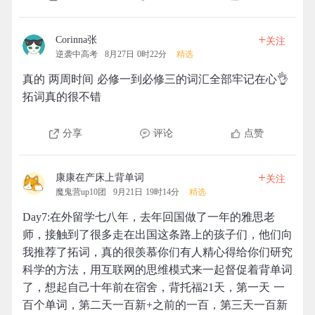
+
Corinna张
关注
逆袭中高考
8月27日 0时22分
精选
真的 两周时间 必修一到必修三的词汇全部牢记在心👌
拓词真的很不错
分享
评论
点赞
+
康康在产床上背单词
关注
魔鬼营up10团
9月21日 19时14分
精选
Day7:在外留学七八年，去年回国做了一年的雅思老
师，接触到了很多走在出国这条路上的孩子们，他们向
我推荐了拓词，真的很羡慕你们有人精心得给你们研究
科学的方法，用互联网的思维模式来一起督促着背单词
了，想起自己十年前在宿舍，背托福21天，第一天 一
百个单词，第二天一百新+之前的一百，第三天一百新