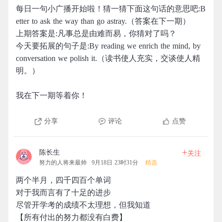
每日一句小广播开始啦！猜一猜下面这句话的意思吧:B
etter to ask the way than go astray.（答案在下一期）
上期答案是:凡事总是由难而易，你猜对了吗？
今天要拓展的句子是:By reading we enrich the mind, by
conversation we polish it.（读书使人充实，交谈使人精
明。）
我在下一期等着你！
分享
评论
点赞
+
陈长生
关注
努力的人将来最帅
9月18日 23时31分
精选
两个半月，四千四百个单词
对于我而言有了十足的进步
尽管开学考的成绩不太理想，但我知道
【所有付出的努力都没有白费】