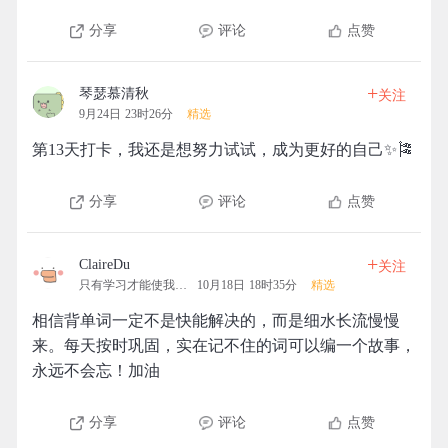
分享
评论
点赞
+
琴瑟慕清秋
关注
9月24日 23时26分
精选
第13天打卡，我还是想努力试试，成为更好的自己✨🎏
分享
评论
点赞
+
ClaireDu
关注
只有学习才能使我快乐
10月18日 18时35分
精选
相信背单词一定不是快能解决的，而是细水长流慢慢
来。每天按时巩固，实在记不住的词可以编一个故事，
永远不会忘！加油
分享
评论
点赞