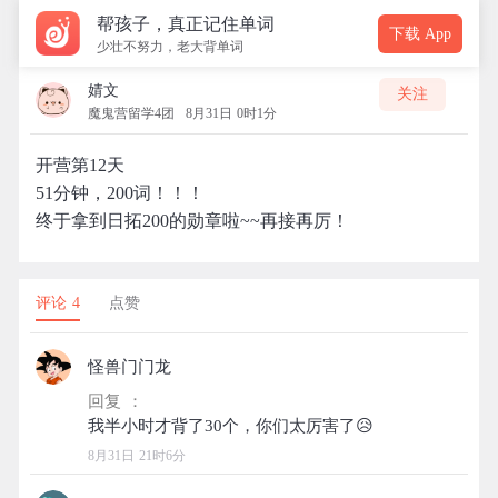
帮孩子，真正记住单词
下载 App
少壮不努力，老大背单词
婧文
关注
魔鬼营留学4团
8月31日 0时1分
开营第12天
51分钟，200词！！！
终于拿到日拓200的勋章啦~~再接再厉！
评论 4
点赞
怪兽门门龙
回复 ：
8月31日 21时6分