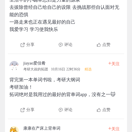
去拔除曾经自己给自己的设限 去挑战那些自认面对无
能的恐惧
一路走来也正在遇见最好的自己
我爱学习 学习使我快乐
分享
评论
点赞
+
jiayao爱佳肴
关注
考研大叔的拓团
10月16日 22时36分
精选
背完第一本单词书啦，考研大纲词
考研加油！
拓词绝对是我用过的最好的背单词app，没有之一😽
分享
评论
点赞
+
康康在产床上背单词
关注