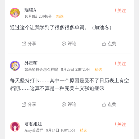
+
瑶瑶A
关注
10月8日 20时6分
精选
通过这个让我学到了很多很多单词。（加油💪）
分享
评论
点赞
+
外星萌
关注
如果坚持会怎么样呢
8月29日 23时20分
精选
每天坚持打卡……其中一个原因是受不了日历表上有空
档期……这算不算是一种完美主义强迫症🙃
分享
评论
点赞
+
君君姐姐
关注
Amy英语群
9月14日 16时15分
精选