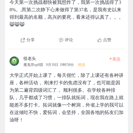
今天第一次挑战都快被我想炸了，我第一次挑战得了3
8%。,而第二次静下心来做得了第37名，是我有史以来
得到最高的名额，高兴的要死，看来还得认真了。。。
😸😸😸
分享
评论
点赞
+
怪老头
关注
魔鬼营up8团
9月18日 19时58分
精选
大学正式开始上课了，每天很忙，除了上课还有各种讲
座，各种活动 。刚来打卡的焦虑没有了，也可能是因
为第二遍背四级词汇了， 顺利很多。在学校各种排
队，几乎都成了习惯，一排队就拓词，现在我在路上就
能差不多打卡。拓词就像一个树洞，外省上学的我可以
在这倾吐不快，爱拓词，会坚持，全国各地的拓友们加
油呀！