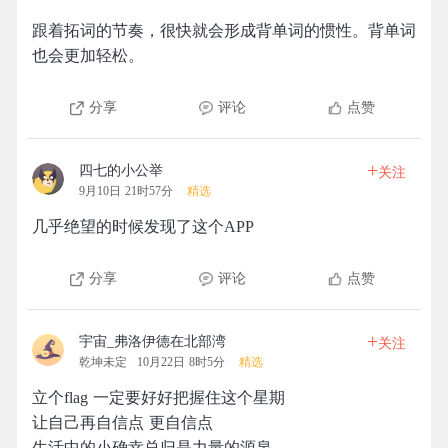
跟着拓词的节奏，很快就会形成背单词的惯性。背单词
也会更加轻松。
分享
评论
点赞
+
四七的小公举
关注
9月10日 21时57分
精选
几乎绝望的时候发现了这个APP
分享
评论
点赞
+
宇宙_弗洛伊德在北部湾
关注
乾坤未定
10月22日 8时5分
精选
立个flag 一定要好好把握住这个星期
让自己再自信点 更自信点
生活中的小确幸总归是力量的源泉