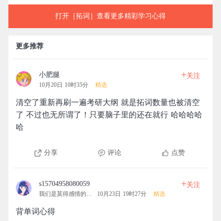
打开［拓词］查看更多精彩学习心得
更多推荐
+
小肥腿
关注
10月20日 10时35分
精选
清空了重新再刷一遍考研大纲 就是拓词数量也被清空
了 不过也无所谓了！只要脑子里的还在就行 哈哈哈哈
哈
分享
评论
点赞
+
s15704958080059
关注
我们是莫得感情的机器
10月23日 19时27分
精选
背单词心得