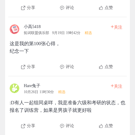
分享
评论
点赞
+
小高5418
关注
拓词联盟俱乐部
9月19日 19时42分
精选
这是我的第100张心得，
纪念一下
分享
评论
点赞
+
Hare兔子
关注
10月26日 11时30分
精选
:D有人一起组同桌咩，我是准备六级和考研的状态，也
报名了训练营，如果是男孩子就更好啦
分享
评论
点赞