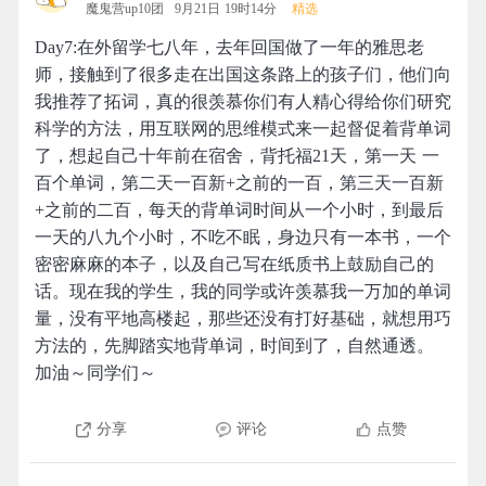
魔鬼营up10团
9月21日 19时14分
精选
Day7:在外留学七八年，去年回国做了一年的雅思老
师，接触到了很多走在出国这条路上的孩子们，他们向
我推荐了拓词，真的很羡慕你们有人精心得给你们研究
科学的方法，用互联网的思维模式来一起督促着背单词
了，想起自己十年前在宿舍，背托福21天，第一天 一
百个单词，第二天一百新+之前的一百，第三天一百新
+之前的二百，每天的背单词时间从一个小时，到最后
一天的八九个小时，不吃不眠，身边只有一本书，一个
密密麻麻的本子，以及自己写在纸质书上鼓励自己的
话。现在我的学生，我的同学或许羡慕我一万加的单词
量，没有平地高楼起，那些还没有打好基础，就想用巧
方法的，先脚踏实地背单词，时间到了，自然通透。
加油～同学们～
分享
评论
点赞