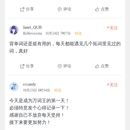
分享
评论
点赞
+
Janet_QUB
关注
拓词everyday
10月24日 7时7分
精选
背单词还是挺有用的，每天都能遇见几个拓词里见过的
词，真好
分享
评论
点赞
+
cccandy
关注
10月23日 6时54分
精选
今天是成为万词王的第一天！
必须特意发个心得记录一下！
感谢自己不放弃每天坚持！
接下来要更加努力！