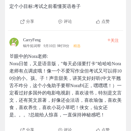
定个小目标:考试之前看懂英语卷子
分享
评论
点赞
+
CarryFeng
关注
蜗牛拓词帮
9月10日 9时59分
精选
🐰眼中的Nora老师:
Nora日签，又是语音版，"每天必须要打卡"哈哈哈Nora
老师有点调皮哦！像一个不爱写作业但考试又可以得10
0分的小。孩。子！声音甜美，讲英文好好听(中文平翘
舌不咋分，这个小兔助手要帮Nora纠正，嘿嘿嘿！）一
定看过好多国外的电影电视剧，喜欢读书，特别是文言
文，还有英文原著，好像还会法语，喜欢瑜伽，喜欢美
食，喜欢养生，喜欢小花小草吧！侠女，仙女还
是。。。?总能给人惊喜，一直保持神秘感吧！
分享
评论
点赞