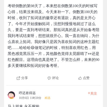
考研倒数的第98天了，本来想在倒数第100天的时候写
心得，结果没来得及。今天来补一下。倒数第100天的
时候，收到了拓词送的徽章还有退款，真的是太开心
了。今年才开始接触拓词，没想到慢慢地就过了这么
久，要是一直到考研结束。那拓词真的是从开始备考陪
我到考试结束呀，想想就很开心。我一直在纳闷，为什
么喜欢上拓词。我好像只是因为喜欢拓词的这种主题红
吧……哈哈哈😄做笔记的时候，特别喜欢用红色，用
黑色感觉黑压压一片，其他颜色觉得太晃眼睛了👀还是
红色醒目。这理由也真是绝了。不管怎么样，未来的90
多天要继续和拓词好好备考呀。
分享
评论
点赞
+
哼还差得远
关注
10月6日 11时20分
精选
马上就来 永不服输