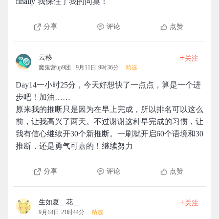
finally 我保住了我的同桌！
分享
评论
点赞
+
云移
关注
魔鬼营up9团
9月11日 9时36分
精选
Day14一小时25分，今天好想快了一点点，算是一个进
步吧！加油……
原来我的推断只是因为在早上完成，所以排名可以这么
前，让我高兴了两天。不过谢谢这种早完成的习惯，让
我有信心继续开30个新推断。一刷就开启60个语境和30
推断，还是勇气可嘉的！继续努力
分享
评论
点赞
+
生如夏__花__
关注
9月18日 21时44分
精选