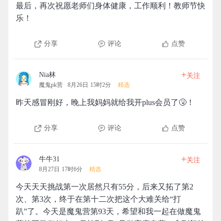
最后，再次祝愿老师们身体健康，工作顺利！教师节快
乐！
分享
评论
点赞
+
Nia林
关注
魔鬼pk营
8月26日 15时2分
精选
昨天感冒刚好，晚上我妈妈就给我开plus会员了🤧！
分享
评论
点赞
+
牛牛31
关注
8月27日 17时6分
精选
今天天天挑战第一次居然只有55分，后来又拓了第2
次、第3次，终于在第十二次把这个大难关给“打
趴”了。今天是魔鬼营第93天，希望和我一起在做魔鬼