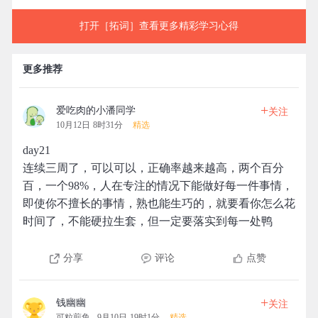
打开［拓词］查看更多精彩学习心得
更多推荐
+
爱吃肉的小潘同学
关注
10月12日 8时31分
精选
day21
连续三周了，可以可以，正确率越来越高，两个百分
百，一个98%，人在专注的情况下能做好每一件事情，
即使你不擅长的事情，熟也能生巧的，就要看你怎么花
时间了，不能硬拉生套，但一定要落实到每一处鸭
分享
评论
点赞
+
钱幽幽
关注
可粒煎鱼
9月10日 19时1分
精选