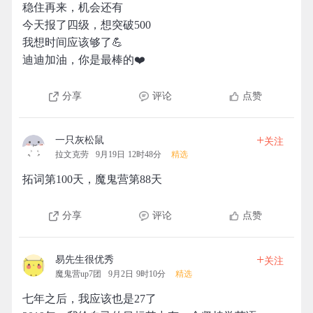
稳住再来，机会还有
今天报了四级，想突破500
我想时间应该够了💪️
迪迪加油，你是最棒的❤️
分享
评论
点赞
+
一只灰松鼠
关注
拉文克劳
9月19日 12时48分
精选
拓词第100天，魔鬼营第88天
分享
评论
点赞
+
易先生很优秀
关注
魔鬼营up7团
9月2日 9时10分
精选
七年之后，我应该也是27了