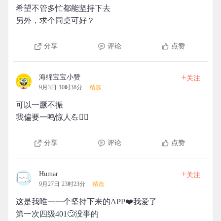
希望不管多忙都能坚持下去
另外，求个同桌可好？
分享
评论
点赞
+
海绵宝宝小赞
关注
9月3日 10时38分
精选
可以一蹶不振
我偏要一鸣惊人💪🏃‍♀️
分享
评论
点赞
+
Humar
关注
9月27日 23时23分
精选
这是我唯一一个坚持下来的APP❤️我爱了
第一次四级401🙄️没事的