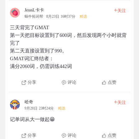
+
JesssL卡卡
关注
蜗牛拓词帮
8月23日 16时37分
精选
三天背完了GMAT
第一天把目标设置到了600词，然后发现两个小时就背
完了
第二天直接设置到了990。
GMAT词汇终结者：
满分2060词，仍需训练442词
分享
评论
点赞
+
哈奇
关注
9月28日 23时24分
精选
记单词从大一做起😁
分享
评论
点赞