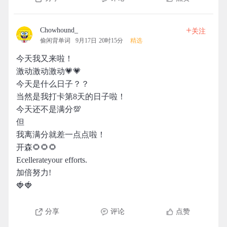
+
Chowhound_
关注
偷闲背单词
9月17日 20时15分
精选
今天我又来啦！
激动激动激动💗💗
今天是什么日子？？
当然是我打卡第8天的日子啦！
今天还不是满分💯
但
我离满分就差一点点啦！
开森🌻🌻🌻
Ecellerateyour efforts.
加倍努力!
🍓🍓
分享
评论
点赞