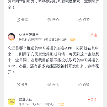
营的同学们努力，坚持到9月3号做完魔鬼营，拿到契约
金！
分享
评论
点赞
+
林黛玉没戴玉
关注
屠鸭村涂鸦呀呀呀
9月16日 23时42分
精选
忘记是哪个推送的学习英语的必备APP，拓词就在其中
之一，刚用了几天就觉得形成习惯，每天到这个点就想
来一波单词，这是我目前最不能投机取巧的学习英语的
APP，欢喜。还有很多功能还没被我开发出来，静待花
开！
分享
评论
点赞
+
鑫鑫天仙
关注
考研Club
9月14日 13时51分
精选