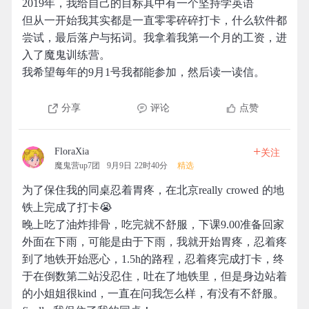
2019年，我给自己的目标其中有一个坚持学英语
但从一开始我其实都是一直零零碎碎打卡，什么软件都
尝试，最后落户与拓词。我拿着我第一个月的工资，进
入了魔鬼训练营。
我希望每年的9月1号我都能参加，然后读一读信。
分享
评论
点赞
+
FloraXia
关注
魔鬼营up7团
9月9日 22时40分
精选
为了保住我的同桌忍着胃疼，在北京really crowed 的地
铁上完成了打卡😭
晚上吃了油炸排骨，吃完就不舒服，下课9.00准备回家
外面在下雨，可能是由于下雨，我就开始胃疼，忍着疼
到了地铁开始恶心，1.5h的路程，忍着疼完成打卡，终
于在倒数第二站没忍住，吐在了地铁里，但是身边站着
的小姐姐很kind，一直在问我怎么样，有没有不舒服。