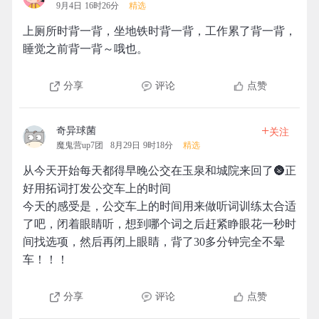
9月4日 16时26分
精选
上厕所时背一背，坐地铁时背一背，工作累了背一背，
睡觉之前背一背～哦也。
分享
评论
点赞
+
奇异球菌
关注
魔鬼营up7团
8月29日 9时18分
精选
从今天开始每天都得早晚公交在玉泉和城院来回了🌚正
好用拓词打发公交车上的时间
今天的感受是，公交车上的时间用来做听词训练太合适
了吧，闭着眼睛听，想到哪个词之后赶紧睁眼花一秒时
间找选项，然后再闭上眼睛，背了30多分钟完全不晕
车！！！
分享
评论
点赞