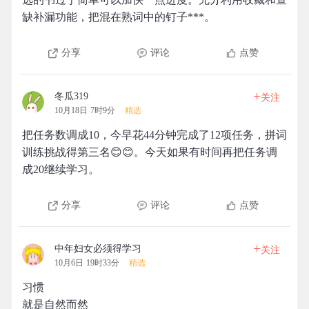
缺补漏功能，把混在熟词中的钉子***。
分享
评论
点赞
+
冬瓜319
关注
10月18日 7时9分
精选
把任务数调成10，今早花44分钟完成了12项任务，拼词
训练挑战得第三名😊😊。今天如果有时间再把任务调
成20继续学习。
分享
评论
点赞
+
中年妇女必须得学习
关注
10月6日 19时33分
精选
习惯
就是自然而然