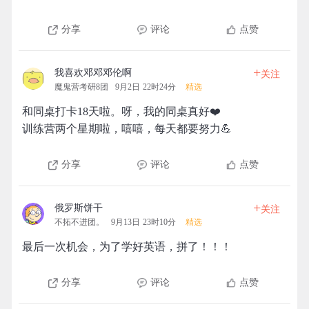
分享
评论
点赞
+
我喜欢邓邓邓伦啊
关注
魔鬼营考研8团
9月2日 22时24分
精选
和同桌打卡18天啦。呀，我的同桌真好❤️
训练营两个星期啦，嘻嘻，每天都要努力💪
分享
评论
点赞
+
俄罗斯饼干
关注
不拓不进团。
9月13日 23时10分
精选
最后一次机会，为了学好英语，拼了！！！
分享
评论
点赞