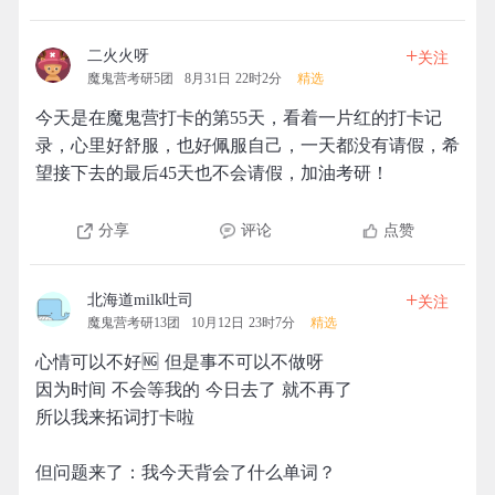
+
二火火呀
关注
魔鬼营考研5团
8月31日 22时2分
精选
今天是在魔鬼营打卡的第55天，看着一片红的打卡记
录，心里好舒服，也好佩服自己，一天都没有请假，希
望接下去的最后45天也不会请假，加油考研！
分享
评论
点赞
+
北海道milk吐司
关注
魔鬼营考研13团
10月12日 23时7分
精选
心情可以不好🆖 但是事不可以不做呀
因为时间 不会等我的 今日去了 就不再了
所以我来拓词打卡啦
但问题来了：我今天背会了什么单词？