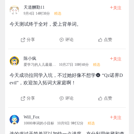
+
天道酬勤11
关注
9月4日 14时38分
精选
今天测试终于全对，爱上背单词。
分享
评论
点赞
+
陈小疯
关注
爱学习的人儿最最最可爱
10月27日 18时48分
精选
今天成功拉同学入坑，不过她好像不想学🌚 “Qz诺界D
evil”，欢迎加入拓词大家庭啊！
分享
评论
点赞
+
Will_Fox
关注
10000单词的小目标
10月9日 9时32分
精选
选的书过于简单可以加快一点进度。充分利用收藏和查