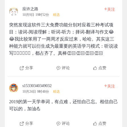
+
应许之路
关注
10月9日 19时52分
精选
突然发现这软件三大免费功能分别对应着三种考试项
目：读词-阅读理解；听词-听力；择词-翻译与作文😂
😂我比较笨用了一两周才反应过来，哈哈。其实这三
种能力就可以衍生成为最重要的英语学习模式：听说读
写✍🏻✍🏻✍🏻，都占齐了。真棒👏🏻👏🏻👏🏻👏🏻
分享
评论
点赞
+
s15330340349032
关注
10月24日 9时48分
精选
2019的第一天学单词，有点难，还怕自己忘。相信自己
可以的，加油💪
分享
评论
点赞