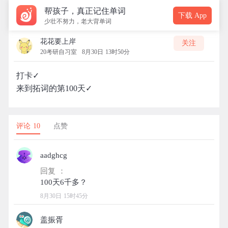
帮孩子，真正记住单词
下载 App
少壮不努力，老大背单词
花花要上岸
关注
20考研自习室
8月30日 13时50分
打卡✓
来到拓词的第100天✓
评论 10
点赞
aadghcg
回复 ：
8月30日 15时45分
盖振胥