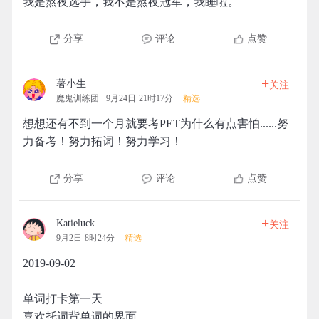
我是熬夜选手，我不是熬夜冠军，我睡啦。
分享
评论
点赞
+
著小生
关注
魔鬼训练团
9月24日 21时17分
精选
想想还有不到一个月就要考PET为什么有点害怕......努
力备考！努力拓词！努力学习！
分享
评论
点赞
+
Katieluck
关注
9月2日 8时24分
精选
2019-09-02
单词打卡第一天
喜欢托词背单词的界面