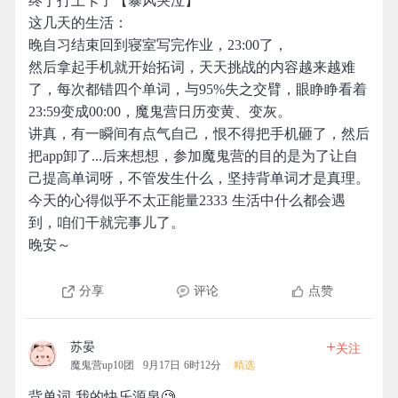
终于打上卡了【暴风哭泣】
这几天的生活：
晚自习结束回到寝室写完作业，23:00了，
然后拿起手机就开始拓词，天天挑战的内容越来越难
了，每次都错四个单词，与95%失之交臂，眼睁睁看着
23:59变成00:00，魔鬼营日历变黄、变灰。
讲真，有一瞬间有点气自己，恨不得把手机砸了，然后
把app卸了...后来想想，参加魔鬼营的目的是为了让自
己提高单词呀，不管发生什么，坚持背单词才是真理。
今天的心得似乎不太正能量2333 生活中什么都会遇
到，咱们干就完事儿了。
晚安～
分享
评论
点赞
+
苏晏
关注
魔鬼营up10团
9月17日 6时12分
精选
背单词-我的快乐源泉🧐