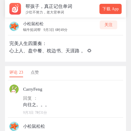
帮孩子，真正记住单词
下载 App
少壮不努力，老大背单词
小松鼠松松
关注
蜗牛拓词帮
9月3日 6时49分
完美人生四重奏：
心上人、盘中餐、枕边书、天涯路 。 ​​​​🌻
评论 23
点赞
CarryFeng
回复 ：
9月3日 7时31分
小松鼠松松