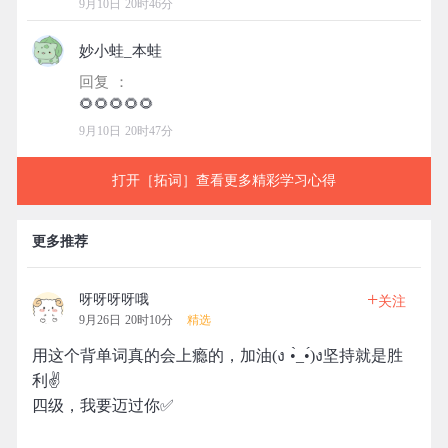
9月10日 20时46分
妙小蛙_本蛙
回复 ：
9月10日 20时47分
打开［拓词］查看更多精彩学习心得
更多推荐
+
呀呀呀呀哦
关注
9月26日 20时10分
精选
用这个背单词真的会上瘾的，加油(ง •̀_•́)ง坚持就是胜
利✌
四级，我要迈过你✅️