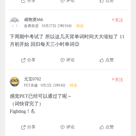
分享
评论
点赞
+
咸饱煲hhh
关注
奋勇前进
10月27日 23时16分
精选
下周期中考试了 所以这几天背单词时间大大缩短了 11
月初开始 回归每天三小时单词😉
分享
评论
点赞
+
元宝0702
关注
PET卓越
9月2日 21时4分
精选
感觉PET已经可以通过了呢～
（词快背完了）
Fighting！💪
分享
评论
点赞