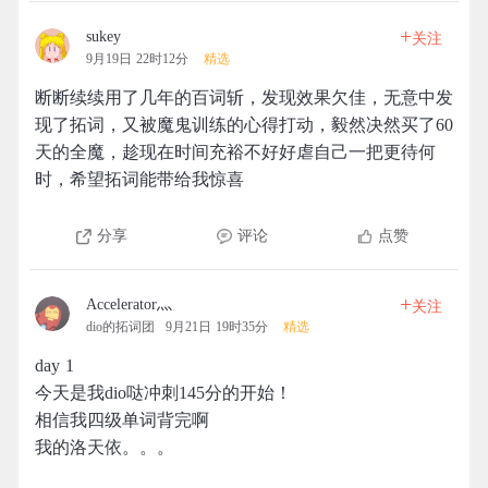
+
sukey
关注
9月19日 22时12分
精选
断断续续用了几年的百词斩，发现效果欠佳，无意中发
现了拓词，又被魔鬼训练的心得打动，毅然决然买了60
天的全魔，趁现在时间充裕不好好虐自己一把更待何
时，希望拓词能带给我惊喜
分享
评论
点赞
+
Accelerator灬
关注
dio的拓词团
9月21日 19时35分
精选
day 1
今天是我dio哒冲刺145分的开始！
相信我四级单词背完啊
我的洛天依。。。