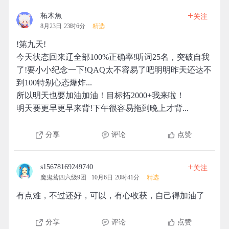
+
柘木魚
关注
8月23日 23时6分
精选
!第九天!
今天状态回来辽全部100%正确率!听词25名，突破自我
了!要小小纪念一下!QAQ太不容易了吧明明昨天还达不
到100特别心态爆炸...
所以明天也要加油加油！目标拓2000+我来啦！
明天要更早更早来背!下午很容易拖到晚上才背...
分享
评论
点赞
+
s15678169249740
关注
魔鬼营四六级9团
10月6日 20时41分
精选
有点难，不过还好，可以，有心收获，自己得加油了
分享
评论
点赞