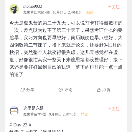
+
momo9933
关注
魔鬼营四六级7团
10月14日 23时41分
精选
今天是魔鬼营的第二十九天，可以说打卡打得最敷衍的
一次，差点以为过不了第三十天了，果然考证什么的要
趁早，实习方向也要早想好，简历顺便也早点想好，大
四倒数第二节课了，接下来就是论文，还要赶9-11月的
秋招，突然整个人就变得很焦虑，这几天感觉都在虚
度，好像很忙其实一整天下来连思绪都没整理好，接下
来还是要好好回到自己的轨道，落下的也只能一点一点
的追了
分享
评论
点赞
+
这里是东延
关注
魔鬼营留学4团
9月10日 23时46分
精选
# Day 23 #