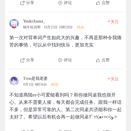
分享
评论
点赞
+
YuukiAsuna_
关注
蜗牛拓词帮
10月25日 10时20分
精选
第一次对背单词产生如此大的兴趣，不再是那种令我痛
苦的事情，可以从中找到快乐，更加充实
分享
评论
点赞
+
Triss是我老婆
关注
9月1日 6时56分
精选
不知道商陆er小可爱能看到吗？和你做同桌我也很开
心。从来不需要人催，每天都会完成任务。跟我一样话
不多，但是异常可靠的人。第二次同桌共济能和你一起
太好了。希望以后有机会再一起做同桌ｸﾞｯ!(๑•̀ㅂ•́)و✧