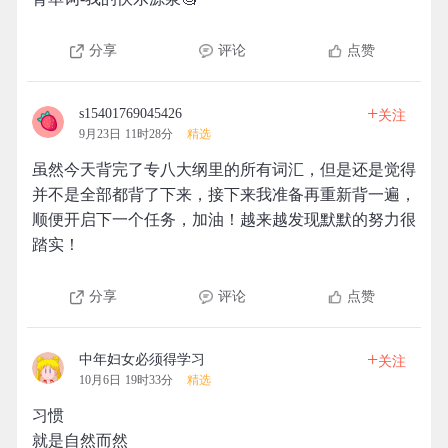
分享
评论
点赞
+
s15401769045426
关注
9月23日 11时28分
精选
虽然今天背完了专八大纲里的所有词汇，但是还是觉得
并不是全部都背了下来，接下来我准备再重新背一遍，
顺便开启下一个任务，加油！越来越发现默默的努力很
踏实！
分享
评论
点赞
+
中年妇女必须得学习
关注
10月6日 19时33分
精选
习惯
就是自然而然