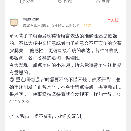
分享
评论
点赞
+
捂脸猫咪
关注
魔鬼营四六级6团
9月14日 23时10分
精选
单词背多了就会发现英语语言表达的准确性还是挺强
的。不似大多中文词意或者句子的意会不可言传的含蓄
朦胧美 ，偏感性；更偏直接准确的表达，各种各样的
形容词，各种各样的名词，偏理性。
今天发现一点点单词的小乐趣，所以觉得背单词还是挺
有意思的。
🙃 重点啊:就是背时需要不急不慌不燥，佛系开背。准
确率还能发挥正常水平，不至于错点误点，再重新刷…
果然啊，一件事坚持坚持着就会发现不一样的世界。ପ
( ˘ᵕ˘ ) ੭ ☆
(个人观点，尚不成熟，欢迎交流🙌)