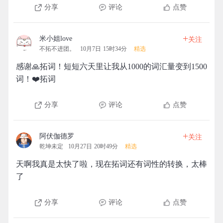
分享
评论
点赞
+
米小姐love
关注
不拓不进团。
10月7日 15时34分
精选
感谢🙏拓词！短短六天里让我从1000的词汇量变到1500
词！❤️拓词
分享
评论
点赞
+
阿伏伽德罗
关注
乾坤未定
10月27日 20时49分
精选
天啊我真是太快了啦，现在拓词还有词性的转换，太棒
了
分享
评论
点赞