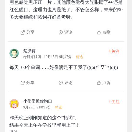
黑色感觉黑压压一片，其他颜色觉得太晃眼睛了👀还是
红色醒目。这理由也真是绝了。不管怎么样，未来的90
多天要继续和拓词好好备考呀。
分享
评论
点赞
+
楚潇霄
关注
考研海贼团
10月15日 9时47分
精选
每天100个单词……好像满足不了我了(((o(*ﾟ▽ﾟ*)o)))
分享
评论
点赞
+
小拳拳捶你胸口
关注
9月25日 21时19分
精选
昨天晚上刚刚知道的这个“拓词"。
结果今天上午在学校里就用上了！