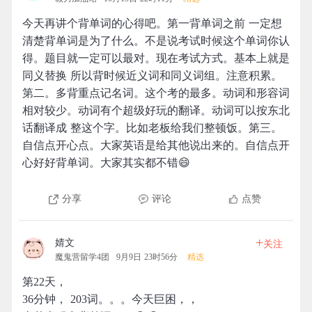
今天再讲个背单词的心得吧。第一背单词之前 一定想
清楚背单词是为了什么。不是说考试时候这个单词你认
得。题目就一定可以最对。现在考试方式。基本上就是
同义替换 所以背时候近义词和同义词组。注意积累。
第二。多背重点记名词。这个考的最多。动词和形容词
相对较少。动词有个超级好玩的翻译。动词可以按东北
话翻译成 整这个字。比如老板给我们整顿饭。第三。
自信点开心点。大家英语是给其他说出来的。自信点开
心好好背单词。大家其实都不错😄
分享
评论
点赞
+
婧文
关注
魔鬼营留学4团
9月9日 23时56分
精选
第22天，
36分钟， 203词。。。今天巨困，，