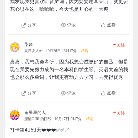
我发现我更喜欢听音辩词，因为要要用耳朵听，就更要
花心思在这，嘻嘻嘻，今天也是开心的一天鸭
分享
评论
点赞
+
柒酱
关注
夏目友人帐
10月26日 16时17分
精选
桌桌，我想我会考研，因为我想变成更好的自己，但是
现在我要先努力成为一名本科的学生呀。英语太差的我
也会那么多单词，让我更有动力去学习，去变得优秀
分享
评论
点赞
+
追星星的人
关注
潇洒GIRL的团战
10月17日 0时7分
精选
打卡第4⃣️6⃣️天❤️❤️❤️✅✅✅