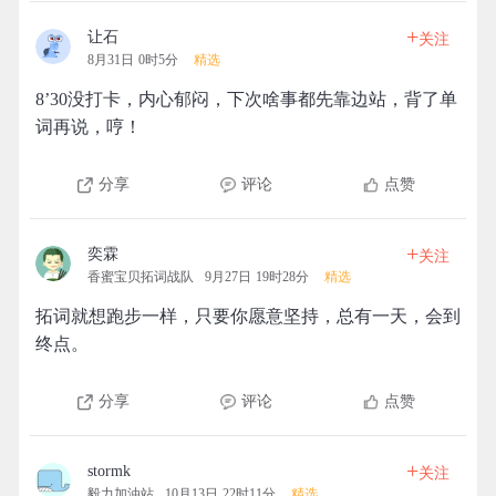
+
让石
关注
8月31日 0时5分
精选
8’30没打卡，内心郁闷，下次啥事都先靠边站，背了单
词再说，哼！
分享
评论
点赞
+
奕霖
关注
香蜜宝贝拓词战队
9月27日 19时28分
精选
拓词就想跑步一样，只要你愿意坚持，总有一天，会到
终点。
分享
评论
点赞
+
stormk
关注
毅力加油站
10月13日 22时11分
精选