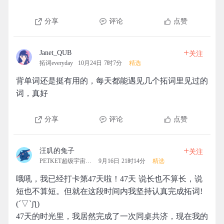
分享
评论
点赞
+
Janet_QUB
关注
拓词everyday
10月24日 7时7分
精选
背单词还是挺有用的，每天都能遇见几个拓词里见过的
词，真好
分享
评论
点赞
+
汪叽的兔子
关注
PETKET超级宇宙拓团
9月16日 21时14分
精选
哦吼，我已经打卡第47天啦！47天 说长也不算长，说
短也不算短。但就在这段时间内我坚持认真完成拓词!
(´▽`ʃƪ)
47天的时光里，我居然完成了一次同桌共济，现在我的