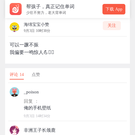
帮孩子，真正记住单词
下载 App
少壮不努力，老大背单词
海绵宝宝小赞
关注
9月3日 10时38分
可以一蹶不振
我偏要一鸣惊人💪🏃‍♀️
评论 14
点赞
_poison
回复 ：
9月3日 14时34分
非洲王子长颈鹿