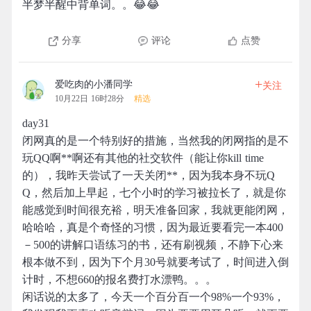
半梦半醒中背单词。。😂😂
分享
评论
点赞
+
爱吃肉的小潘同学
关注
10月22日 16时28分
精选
day31
闭网真的是一个特别好的措施，当然我的闭网指的是不
玩QQ啊**啊还有其他的社交软件（能让你kill time
的），我昨天尝试了一天关闭**，因为我本身不玩Q
Q，然后加上早起，七个小时的学习被拉长了，就是你
能感觉到时间很充裕，明天准备回家，我就更能闭网，
哈哈哈，真是个奇怪的习惯，因为最近要看完一本400
－500的讲解口语练习的书，还有刷视频，不静下心来
根本做不到，因为下个月30号就要考试了，时间进入倒
计时，不想660的报名费打水漂鸭。。。
闲话说的太多了，今天一个百分百一个98%一个93%，