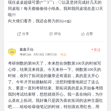
现任桌桌超级可爱(*￣3￣)╭♡以及坚持完成好几天的
同桌啦！每天都偷偷传小纸条。我和我同桌现在是12天
啦!!!
向大佬们看齐，我还会努力的!(≧σ≦)
分享
评论
点赞
+
鑫鑫天仙
关注
考研Club
9月14日 13时51分
精选
考研倒数的第98天了，本来想在倒数第100天的时候写
心得，结果没来得及。今天来补一下。倒数第100天的
时候，收到了拓词送的徽章还有退款，真的是太开心
了。今年才开始接触拓词，没想到慢慢地就过了这么
久，要是一直到考研结束。那拓词真的是从开始备考陪
我到考试结束呀，想想就很开心。我一直在纳闷，为什
么喜欢上拓词。我好像只是因为喜欢拓词的这种主题红
吧……哈哈哈😄做笔记的时候，特别喜欢用红色，用