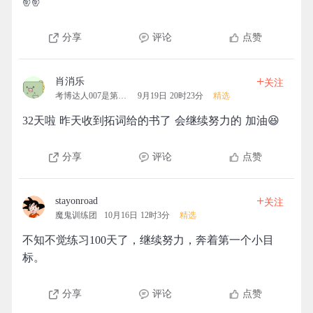
✌✌
分享
评论
点赞
+
肖消乐
关注
考博达人007是第一名的团
9月19日 20时23分
精选
32天啦 昨天收到拓词给的书了 会继续努力的 加油😆
分享
评论
点赞
+
stayonroad
关注
魔鬼训练团
10月16日 12时3分
精选
不知不觉练习100天了，继续努力，奔着第一个小目
标。
分享
评论
点赞