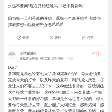
永远不要问“现在开始还晚吗” “还来得及吗”
因为每一天都是新的开始，愿每一个新开始里 都能怀
揣着梦想✨朝着光芒迈进🌈🌈🌈
分享
评论
点赞
+
坚持是胜利
关注
魔鬼营up10团
9月22日 23时30分
精选
Day7
参加魔鬼营已经有七天了,对此感触很深，每天必须要
完成今天的打卡，以及昨天的复习，利用损失厌恶，尽
量让人们不要去忘记打卡，这种做法非常好，语境训练
这个模式也非常好，这样坚持100天下来会养成一个每
天都做一件事的好习惯，单词是永远也背不完的，但只
要你每天坚持去背，至少能扩大词汇量，感谢拓词，感
谢魔鬼营，我会继续养成每天打卡背单词的好习惯，继