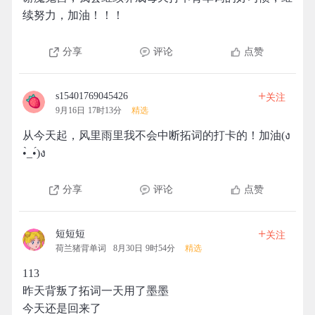
续努力，加油！！！
分享
评论
点赞
+
s15401769045426
关注
9月16日 17时13分
精选
从今天起，风里雨里我不会中断拓词的打卡的！加油(ง
•̀_•́)ง
分享
评论
点赞
+
短短短
关注
荷兰猪背单词
8月30日 9时54分
精选
113
昨天背叛了拓词一天用了墨墨
今天还是回来了