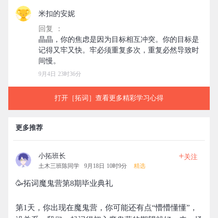
米扣的安妮
回复 ：
晶晶，你的焦虑是因为目标相互冲突。你的目标是
记得又牢又快。牢必须重复多次，重复必然导致时
9月4日 23时36分
打开［拓词］查看更多精彩学习心得
更多推荐
+
小拓班长
关注
土木三班陈同学
9月18日 10时9分
精选
🥳拓词魔鬼营第8期毕业典礼
第1天，你出现在魔鬼营，你可能还有点“懵懵懂懂”，