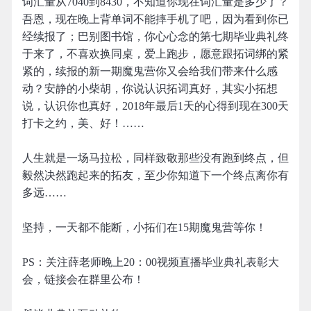
词汇量从7040到8430，不知道你现在词汇量是多少了？
吾恩，现在晚上背单词不能摔手机了吧，因为看到你已
经续报了；巴别图书馆，你心心念的第七期毕业典礼终
于来了，不喜欢换同桌，爱上跑步，愿意跟拓词绑的紧
紧的，续报的新一期魔鬼营你又会给我们带来什么感
动？安静的小柴胡，你说认识拓词真好，其实小拓想
说，认识你也真好，2018年最后1天的心得到现在300天
打卡之约，美、好！……
人生就是一场马拉松，同样致敬那些没有跑到终点，但
毅然决然跑起来的拓友，至少你知道下一个终点离你有
多远……
坚持，一天都不能断，小拓们在15期魔鬼营等你！
PS：关注薛老师晚上20：00视频直播毕业典礼表彰大
会，链接会在群里公布！