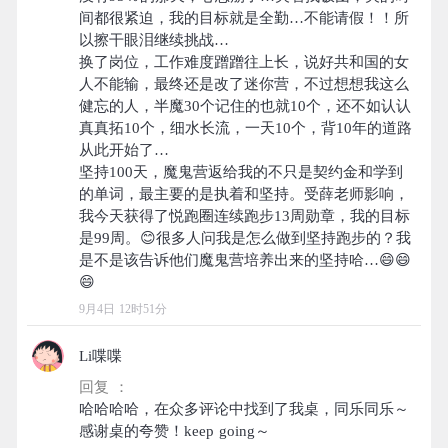
间都很紧迫，我的目标就是全勤…不能请假！！所
以擦干眼泪继续挑战…
换了岗位，工作难度蹭蹭往上长，说好共和国的女
人不能输，最终还是改了迷你营，不过想想我这么
健忘的人，半魔30个记住的也就10个，还不如认认
真真拓10个，细水长流，一天10个，背10年的道路
从此开始了…
坚持100天，魔鬼营返给我的不只是契约金和学到
的单词，最主要的是执着和坚持。受薛老师影响，
我今天获得了悦跑圈连续跑步13周勋章，我的目标
是99周。😊很多人问我是怎么做到坚持跑步的？我
是不是该告诉他们魔鬼营培养出来的坚持哈…😄😄
9月4日 12时51分
Li喋喋
回复 ：
哈哈哈哈，在众多评论中找到了我桌，同乐同乐～