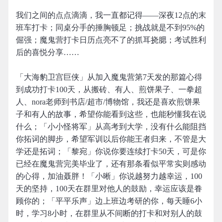
我们之间的点点滴滴，我一直都记得——深夜12点的末
班车打卡；同桌分手的捶胸顿足；挑战就是不到95%的
倔强；魔鬼营打卡日历点亮不了的抓耳挠腮；考试胜利
后的喜悦分享……
「大海豹卫宫巨侠」从加入魔鬼营第7天发的那篇心得
到成功打卡100天，从搬砖、有人、煎饼果子、一拳超
人、nora老师到书店/超市/博物馆，我还是喜欢煎饼果
子和有人的故事，希望你能看到这些，也能秒懂我在说
什么；「小小怪将军」从高考到大学，没有什么能阻挡
你拓词的脚步，希望军训以后你能王者归来，不管是大
学还是拓词；「黎宛」你说你要连续打卡50天，可是你
已经在魔鬼营完美毕业了，还有那条看似平常实则感动
的心得，加油聂胖！「小晰」你说越努力越幸运，100
天的坚持，100天在群里对他人的鼓励，幸运应该是眷
顾你的；「平平乐声」边上班边考研的你，每天睡6小
时，学习8小时，在群里从不间断的打卡和对别人的鼓