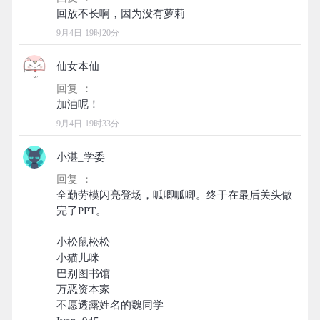
9月4日 19时20分
仙女本仙_
回复 ：
9月4日 19时33分
小湛_学委
回复 ：
全勤劳模闪亮登场，呱唧呱唧。终于在最后关头做
完了PPT。
小松鼠松松
小猫儿咪
巴别图书馆
万恶资本家
不愿透露姓名的魏同学