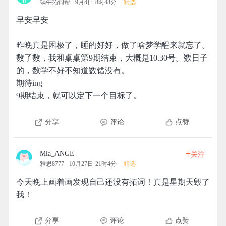
蜗牛拓词帮
9月4日 8时48分
精选
早安早安
昨晚真是困极了，睡的好好，做了啥梦学醒来就忘了。
数了数，我和桌桌第9期结束，大概是10.30号。数日子
的，数学不好不知道数错没有。
期待ing
9期结束，就可以定下一个目标了。
分享
评论
点赞
+
Mia_ANGE
关注
雅思8777
10月27日 21时4分
精选
今天晚上画着画发现自己还没有拓词！真是星期天毁了
我！
分享
评论
点赞