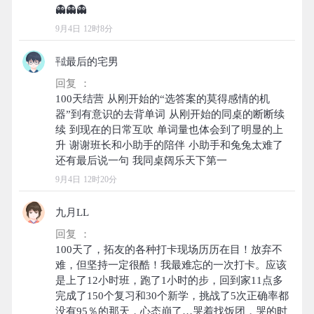
9月4日 12时8分
㍻最后的宅男
回复 ：
100天结营 从刚开始的“选答案的莫得感情的机
器”到有意识的去背单词 从刚开始的同桌的断断续
续 到现在的日常互吹 单词量也体会到了明显的上
升 谢谢班长和小助手的陪伴 小助手和兔兔太难了
9月4日 12时20分
九月LL
回复 ：
100天了，拓友的各种打卡现场历历在目！放弃不
难，但坚持一定很酷！我最难忘的一次打卡。应该
是上了12小时班，跑了1小时的步，回到家11点多
完成了150个复习和30个新学，挑战了5次正确率都
没有95％的那天，心态崩了…哭着找饭团，哭的时