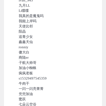
Ivan_945
九月LL
Li喋喋
我真的是魔鬼吗
我能上岸吗
天使比邻
阳晶
追青少女
鑫鑫天仙
ronniy
傻大白
商陆er
子航大帅哥
加油小蜘蛛
疯疯老板
s15329497545359
牛肉干
一闪一闪亮菁菁
兜兜加油
鹭跃
七朵云空谷