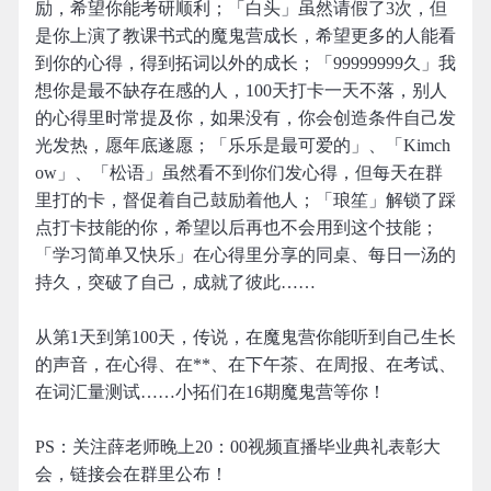
励，希望你能考研顺利；「白头」虽然请假了3次，但
是你上演了教课书式的魔鬼营成长，希望更多的人能看
到你的心得，得到拓词以外的成长；「99999999久」我
想你是最不缺存在感的人，100天打卡一天不落，别人
的心得里时常提及你，如果没有，你会创造条件自己发
光发热，愿年底遂愿；「乐乐是最可爱的」、「Kimch
ow」、「松语」虽然看不到你们发心得，但每天在群
里打的卡，督促着自己鼓励着他人；「琅笙」解锁了踩
点打卡技能的你，希望以后再也不会用到这个技能；
「学习简单又快乐」在心得里分享的同桌、每日一汤的
持久，突破了自己，成就了彼此……
从第1天到第100天，传说，在魔鬼营你能听到自己生长
的声音，在心得、在**、在下午茶、在周报、在考试、
在词汇量测试……小拓们在16期魔鬼营等你！
PS：关注薛老师晚上20：00视频直播毕业典礼表彰大
会，链接会在群里公布！