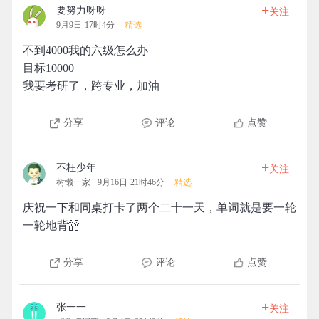
+
要努力呀呀
关注
9月9日 17时4分
精选
不到4000我的六级怎么办
目标10000
我要考研了，跨专业，加油
分享
评论
点赞
+
不枉少年
关注
树懒一家
9月16日 21时46分
精选
庆祝一下和同桌打卡了两个二十一天，单词就是要一轮
一轮地背🍾🍾
分享
评论
点赞
+
张一一
关注