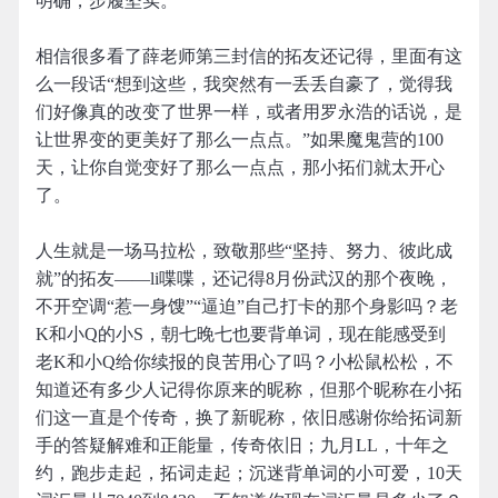
明确，步履坚实。
相信很多看了薛老师第三封信的拓友还记得，里面有这
么一段话“想到这些，我突然有一丢丢自豪了，觉得我
们好像真的改变了世界一样，或者用罗永浩的话说，是
让世界变的更美好了那么一点点。”如果魔鬼营的100
天，让你自觉变好了那么一点点，那小拓们就太开心
了。
人生就是一场马拉松，致敬那些“坚持、努力、彼此成
就”的拓友——li喋喋，还记得8月份武汉的那个夜晚，
不开空调“惹一身馊”“逼迫”自己打卡的那个身影吗？老
K和小Q的小S，朝七晚七也要背单词，现在能感受到
老K和小Q给你续报的良苦用心了吗？小松鼠松松，不
知道还有多少人记得你原来的昵称，但那个昵称在小拓
们这一直是个传奇，换了新昵称，依旧感谢你给拓词新
手的答疑解难和正能量，传奇依旧；九月LL，十年之
约，跑步走起，拓词走起；沉迷背单词的小可爱，10天