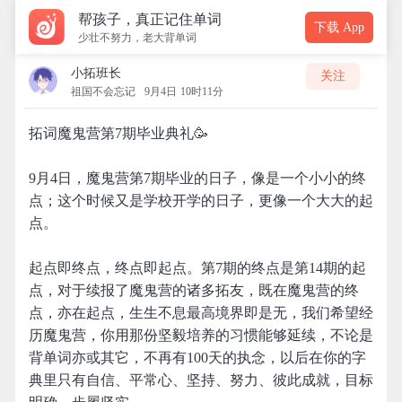
帮孩子，真正记住单词
下载 App
少壮不努力，老大背单词
小拓班长
关注
祖国不会忘记
9月4日 10时11分
拓词魔鬼营第7期毕业典礼🥳
9月4日，魔鬼营第7期毕业的日子，像是一个小小的终
点；这个时候又是学校开学的日子，更像一个大大的起
点。
起点即终点，终点即起点。第7期的终点是第14期的起
点，对于续报了魔鬼营的诸多拓友，既在魔鬼营的终
点，亦在起点，生生不息最高境界即是无，我们希望经
历魔鬼营，你用那份坚毅培养的习惯能够延续，不论是
背单词亦或其它，不再有100天的执念，以后在你的字
典里只有自信、平常心、坚持、努力、彼此成就，目标