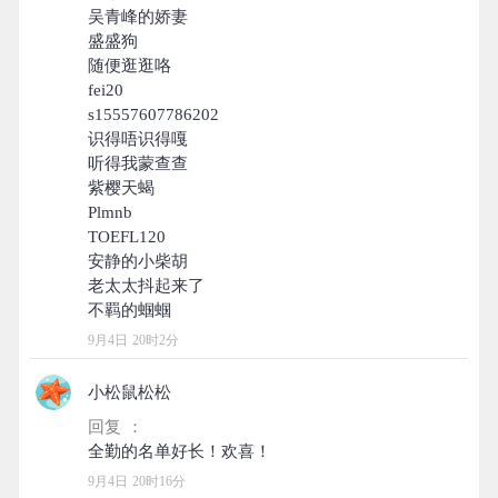
吴青峰的娇妻
盛盛狗
随便逛逛咯
fei20
s15557607786202
识得唔识得嘎
听得我蒙查查
紫樱天蝎
Plmnb
TOEFL120
安静的小柴胡
老太太抖起来了
9月4日 20时2分
小松鼠松松
回复 ：
9月4日 20时16分