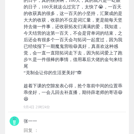
的日子，真的很快啊，100天，真的就只是一眨眼
的日子，100天就这么过完了，太快了😭，一百天
的收获真的很多，这一百天的小坚持，汇聚成的是
大大的收获，收获的不仅是词汇量，更是能每天坚
持去做一件事，还收获拓友们满满的爱，我知道，
今天结营的这第一百天，不会是背单词的结束，之
后还会有很多个一百天会与拓词一起度过，因为我
已经续报下一期魔鬼营啦😆真好，真喜欢这种感
觉，会一直一直陪拓词走下去，因为拓词爱上了跑
步🏃是一件很棒的事情，借用幕后大佬的金句来结
尾
“克制会让你的生活更美好”🙈
趁着下课的空隙发表心得，抢个靠前中间的位置乖
乖坐好，一会儿回去补直播，期待薛老师的寄语😆
9月4日 21时24分
张一一
回复 ：