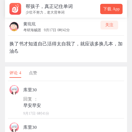
帮孩子，真正记住单词
下载 App
少壮不努力，老大背单词
黄坑坑
关注
考研海贼团
9月17日 0时42分
换了书才知道自己活得太自我了，就应该多换几本，加
油💪
评论 4
点赞
库里30
回复 ：
9月17日 6时41分
库里30