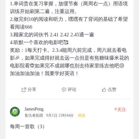
1.单词贵在复习掌握，放缓节奏（两周右一点）用语境
训练开始刷第二遍，注重运用。
2.做完剑10的阅读和听力，嘿嘿有了背词的基础了希望
看阅读666
3.顾家北的词伙书 2.41 2.42 2.45通一遍
4.听默一个喜欢的电影吧🥰
奖励：1每天打卡。2.3.4能周六前完成，周六就去看电
影🎉，如果完成得好就去远一点但是有焦糖味爆米花的
电影院看🙊如果完不成就哪也别去待家里练吉他吧😒
加油加油加油！我要学好英语！
分享
评论
点赞
+
JamesPeng
关注
复仇者拓团
9月1日 21时44分
精选
每周一首歌（3）