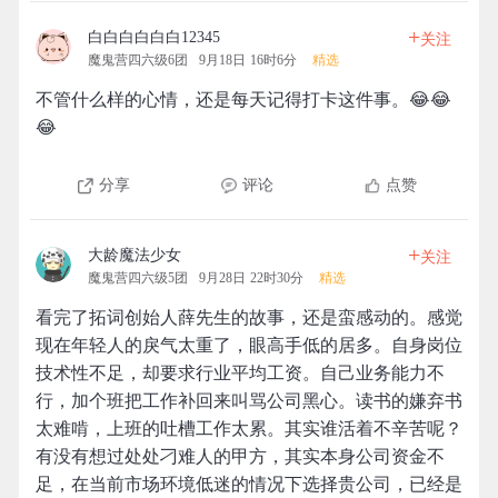
+
白白白白白白12345
关注
魔鬼营四六级6团
9月18日 16时6分
精选
不管什么样的心情，还是每天记得打卡这件事。😂😂
😂
分享
评论
点赞
+
大龄魔法少女
关注
魔鬼营四六级5团
9月28日 22时30分
精选
看完了拓词创始人薛先生的故事，还是蛮感动的。感觉
现在年轻人的戾气太重了，眼高手低的居多。自身岗位
技术性不足，却要求行业平均工资。自己业务能力不
行，加个班把工作补回来叫骂公司黑心。读书的嫌弃书
太难啃，上班的吐槽工作太累。其实谁活着不辛苦呢？
有没有想过处处刁难人的甲方，其实本身公司资金不
足，在当前市场环境低迷的情况下选择贵公司，已经是