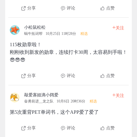
分享
评论
点赞
+
小松鼠松松
关注
蜗牛拓词帮
10月25日 11时28分
精选
115枚勋章啦！
刚刚收到新发的勋章，连续打卡30周，太容易到手啦！
😎😎😎
分享
评论
点赞
+
敲爱寡姐滴小阔爱
关注
奋勇前进__龙之队
10月6日 20时36分
精选
第5次重背PET单词书，这个APP爱了爱了
分享
评论
点赞