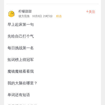
+
柠檬甜甜
关注
彼方煎鱼
10月8日 21时5分
精选
早上起床第一句
先给自己打个气
每日挑战第一名
拓词榜上得冠军
魔镜魔镜看看我
我的大脑在哪里？
单词还有短语