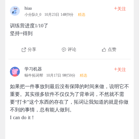
+
hiaa
关注
小分队0_0
10月23日 14时9分
精选
训练营进度1/10了
坚持=得到
分享
评论
点赞
+
学习机器
关注
蜗牛拓词帮
10月17日 9时59分
精选
如果把一件事放到最后没有保障的时间来做，说明它不
重要。其实很多软件不仅仅为了背单词，不然就不需
要“打卡”这个东西的存在了，拓词让我知道的就是你做
不到的事情，总有能人做到。
I can do it！