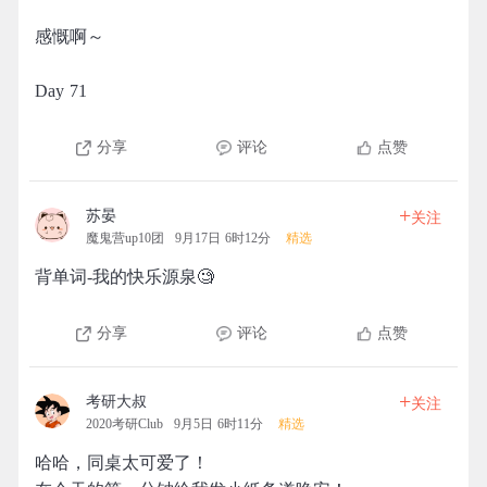
感慨啊～
Day 71
分享
评论
点赞
+
苏晏
关注
魔鬼营up10团
9月17日 6时12分
精选
背单词-我的快乐源泉🧐
分享
评论
点赞
+
考研大叔
关注
2020考研Club
9月5日 6时11分
精选
哈哈，同桌太可爱了！