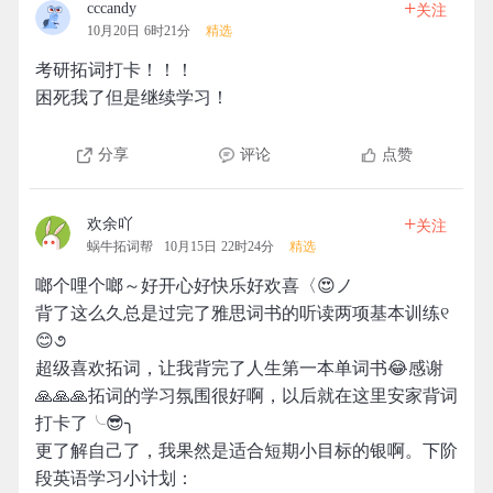
+
cccandy
关注
10月20日 6时21分
精选
考研拓词打卡！！！
困死我了但是继续学习！
分享
评论
点赞
+
欢余吖
关注
蜗牛拓词帮
10月15日 22时24分
精选
啷个哩个啷～好开心好快乐好欢喜〈😍ノ
背了这么久总是过完了雅思词书的听读两项基本训练୧
😊૭
超级喜欢拓词，让我背完了人生第一本单词书😂感谢
🙏🙏🙏拓词的学习氛围很好啊，以后就在这里安家背词
打卡了╰😎╮
更了解自己了，我果然是适合短期小目标的银啊。下阶
段英语学习小计划：