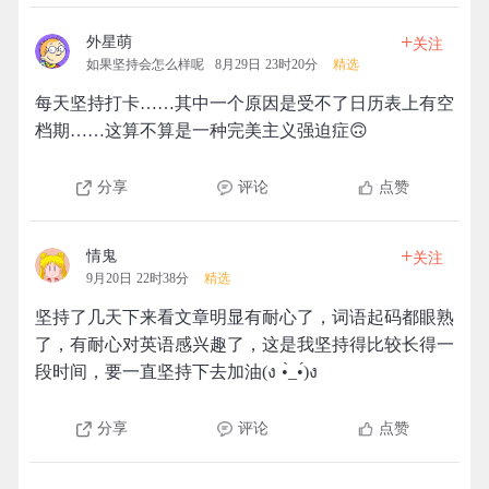
+
外星萌
关注
如果坚持会怎么样呢
8月29日 23时20分
精选
每天坚持打卡……其中一个原因是受不了日历表上有空
档期……这算不算是一种完美主义强迫症🙃
分享
评论
点赞
+
情鬼
关注
9月20日 22时38分
精选
坚持了几天下来看文章明显有耐心了，词语起码都眼熟
了，有耐心对英语感兴趣了，这是我坚持得比较长得一
段时间，要一直坚持下去加油(ง •̀_•́)ง
分享
评论
点赞