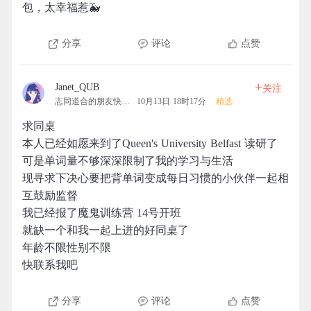
包，太幸福惹🐳
分享
评论
点赞
+
Janet_QUB
关注
志同道合的朋友快上车
10月13日 18时17分
精选
求同桌
本人已经如愿来到了Queen's University Belfast 读研了
可是单词量不够深深限制了我的学习与生活
现寻求下决心要把背单词变成每日习惯的小伙伴一起相
互鼓励监督
我已经报了魔鬼训练营 14号开班
就缺一个和我一起上进的好同桌了
年龄不限性别不限
快联系我吧
分享
评论
点赞