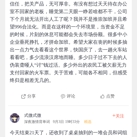
信任，把关产品，无可厚非。有没有想过天天待在办公
室不回家的老板，睡觉第二天眼一睁若啥都不干，公司
下个月就无法开出人工了呢？我并不是推崇加班并且希
望996合法化。而是在这样的一个环境里，当资金不足
的时候，片刻的休息可能都会失去市场份额。很多中小
企业垂死挣扎，才拼命加班。希望大家在丧的时候多抽
出一点力气去看看这个世界，快国庆了，去一趟火车站
看看吧，多少流浪汉席地而睡。多少日子过不下去的人
伪装聋哑人“讨”钱过活。多少外出的农民工被欠薪无力
支付回家的火车票。关于苦难，可能各不相同，但感受
终归是相差无几的。
分享
评论
点赞
+
式微式微
关注
深夜激情背单词
9月3日 19时33分
精选
今天结束21天了，还收到了桌桌抽到的一堆会员和词组