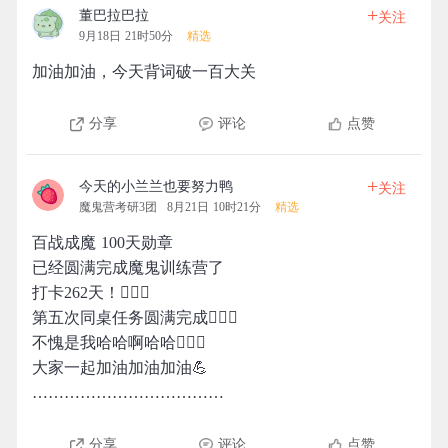
+
董巴拉巴拉
关注
9月18日 21时50分
精选
加油加油，今天背词破一百大关
分享
评论
点赞
+
今天的小兰兰也要努力鸭
关注
魔鬼营考研3团
8月21日 10时21分
精选
百战成魔 100天勋章
已经圆满完成魔鬼训练营了
打卡262天！🙆🏻‍♀️
第五次同桌任务圆满完成🙇🏻‍♀️
不愧是我哈哈啊哈哈🙇🏾‍♀️
大家一起加油加油加油💪
………………………………
分享
评论
点赞