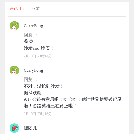
评论 13
点赞
CarryFeng
回复 ：
😂🌻
9月10日 23时14分
CarryFeng
回复 ：
不对，没抢到沙发！
据🐰观察
9.14会很有意思啦！哈哈哈！估计世界榜要破纪录
9月10日 23时16分
饭团儿