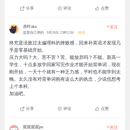
分享
评论
点赞
+
赤叶aka
关注
监督自己用的
9月26日 23时12分
精选
终究是没敌过太偏理科的挫败感，回来补英语才发现几
乎是零基础开始。
压力大吗？大。苦不苦？苦。能放弃吗？不能。新高一
学生，十点多放学回家写完作业才能开始背单词，现在
刚开始，一天十个就有一种乏力感，平时也不能学到太
晚。太久没有对背单词抱有这么大的执念，少说也想考
上个本科。
加油吧。
分享
评论
点赞
+
屁屁屁屁pu
关注