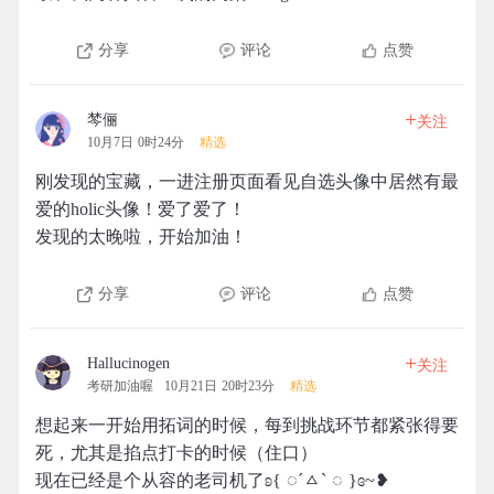
分享
评论
点赞
+
棽俪
关注
10月7日 0时24分
精选
刚发现的宝藏，一进注册页面看见自选头像中居然有最
爱的holic头像！爱了爱了！
发现的太晚啦，开始加油！
分享
评论
点赞
+
Hallucinogen
关注
考研加油喔
10月21日 20时23分
精选
想起来一开始用拓词的时候，每到挑战环节都紧张得要
死，尤其是掐点打卡的时候（住口）
现在已经是个从容的老司机了ʚ{ ︎︎◌ˊㅿˋ ︎︎◌ }ɞ~❥