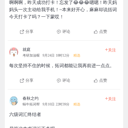
啊啊啊，昨天成功打卡！忘发了😂😂😂嗯嗯！昨天妈
妈头一次主动给我手机！~本来好开心，麻麻却说括词
今天打卡了吗？一下蒙哎！
分享
评论
点赞
+
就庭
关注
考研加油喔
9月24日 18时12分
精选
每次坚持不住的时候，拓词都能让我再前进一点点。
分享
评论
点赞
+
春秋之约
关注
蜗牛拓词帮
9月10日 22时39分
精选
六级词汇终结者