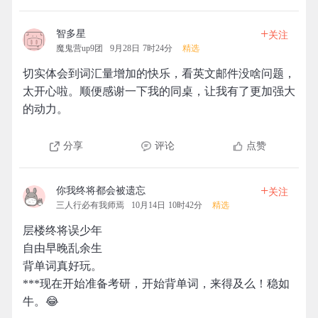
+
智多星
关注
魔鬼营up9团
9月28日 7时24分
精选
切实体会到词汇量增加的快乐，看英文邮件没啥问题，
太开心啦。顺便感谢一下我的同桌，让我有了更加强大
的动力。
分享
评论
点赞
+
你我终将都会被遗忘
关注
三人行必有我师焉
10月14日 10时42分
精选
层楼终将误少年
自由早晚乱余生
背单词真好玩。
***现在开始准备考研，开始背单词，来得及么！稳如
牛。😂