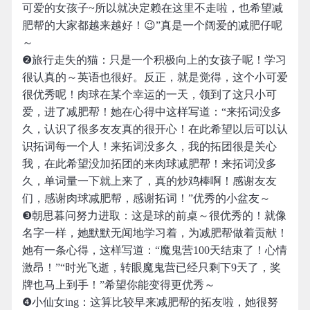
可爱的女孩子~所以就决定赖在这里不走啦，也希望减
肥帮的大家都越来越好！😉”真是一个阔爱的减肥仔呢
～
❷旅行走失的猫：只是一个积极向上的女孩子呢！学习
很认真的～英语也很好。反正，就是觉得，这个小可爱
很优秀呢！肉球在某个幸运的一天，领到了这只小可
爱，进了减肥帮！她在心得中这样写道：“来拓词没多
久，认识了很多友友真的很开心！在此希望以后可以认
识拓词每一个人！来拓词没多久，我的拓团很是关心
我，在此希望没加拓团的来肉球减肥帮！来拓词没多
久，单词量一下就上来了，真的炒鸡棒啊！感谢友友
们，感谢肉球减肥帮，感谢拓词！”优秀的小盆友～
❸朝思暮问努力进取：这是球的前桌～很优秀的！就像
名字一样，她默默无闻地学习着，为减肥帮做着贡献！
她有一条心得，这样写道：“魔鬼营100天结束了！心情
激昂！”“时光飞逝，转眼魔鬼营已经只剩下9天了，奖
牌也马上到手！”希望你能变得更优秀～
❹小仙女ing：这算比较早来减肥帮的拓友啦，她很努