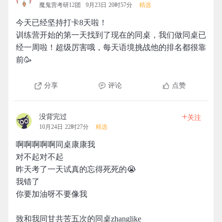
魔鬼营考研12团
9月23日 20时57分
精选
今天已经坚持打卡8天啦！
训练营开始的第一天找到了现在的同桌，我们做同桌已
经一周啦！超级厉害哦，每天语境挑战他的排名都很靠
前🥳
分享
评论
点赞
+
没背完过
关注
10月24日 22时27分
精选
啊啊啊啊啊同桌康康我
对不起对不起
昨天考了一天试真的忘得死死的😭
我错了
你要加油呀不要像我
致和我同甘共苦五次的同桌zhanglike