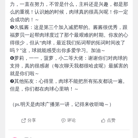
力，一直在努力，不管是什么，主科还是兴趣，都是那
么的重视！认识她的时候，肉球真的很高兴呢！你一定
会成功的！～
❺久狐酱：这是第三个加入减肥帮的。酱酱很优秀，跟
福萝贝一起帮肉球度过了那个最艰难的时期。你发的心
得很少，但从“肉球，最近我们拓词帮的拓词时间改了
吗？”这，球就能感受出你多爱学习。加油～
❻萝莉，一一，菠萝，小二等大佬：谢谢你们对肉球的
支持，真的很感谢（每次聊天我都很哈皮呢）最腻害的
就是你们啦～
❼其他拓友：心得里，肉球不能把所有拓友都说一遍。
但是，你们都在肉球心里呐！～
（ps.明天是肉球广播第一讲，记得来收听呦～）
分享
评论
点赞