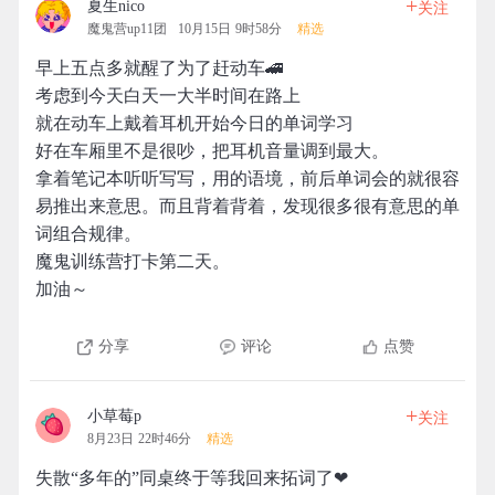
+
夏生nico
关注
魔鬼营up11团
10月15日 9时58分
精选
早上五点多就醒了为了赶动车🚄
考虑到今天白天一大半时间在路上
就在动车上戴着耳机开始今日的单词学习
好在车厢里不是很吵，把耳机音量调到最大。
拿着笔记本听听写写，用的语境，前后单词会的就很容
易推出来意思。而且背着背着，发现很多很有意思的单
词组合规律。
魔鬼训练营打卡第二天。
加油～
分享
评论
点赞
+
小草莓p
关注
8月23日 22时46分
精选
失散“多年的”同桌终于等我回来拓词了❤