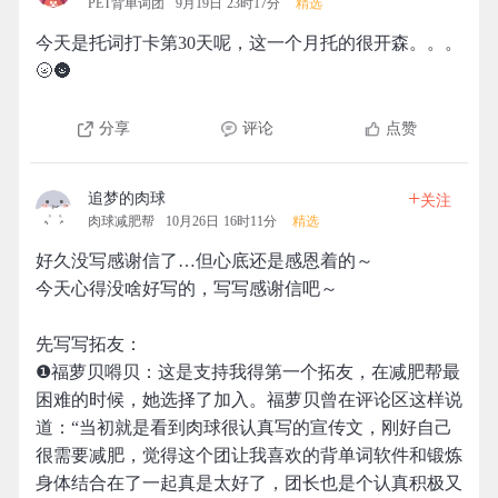
PET背单词团
9月19日 23时17分
精选
今天是托词打卡第30天呢，这一个月托的很开森。。。
🌝🌚
分享
评论
点赞
+
追梦的肉球
关注
肉球减肥帮
10月26日 16时11分
精选
好久没写感谢信了…但心底还是感恩着的～
今天心得没啥好写的，写写感谢信吧～
先写写拓友：
❶福萝贝嘚贝：这是支持我得第一个拓友，在减肥帮最
困难的时候，她选择了加入。福萝贝曾在评论区这样说
道：“当初就是看到肉球很认真写的宣传文，刚好自己
很需要减肥，觉得这个团让我喜欢的背单词软件和锻炼
身体结合在了一起真是太好了，团长也是个认真积极又