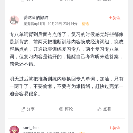
+
爱吃鱼的懒猫
关注
魔鬼营up11团
10月26日 23时44分
精选
专八单词背到后面有点倦了，复习的时候感觉好些都像
是新背的。前两天把推断训练内容换成经济词组，换成
容易点的，开通语境训练复习专八，两个复习专八单
词，但复习内容是错开的，提醒自己考靠听来选答案，
感觉还不错。
明天过后就把推断训练内容换回专八单词，加油，只有
一两千了，不要偷懒，不要有为难情绪，赶快过完第一
遍会容易很多。
分享
评论
点赞
+
suri_shun
关注