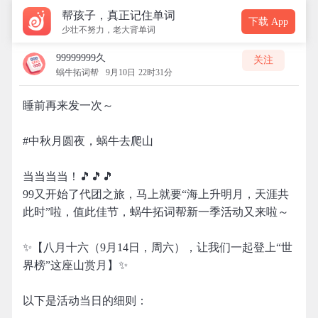
帮孩子，真正记住单词
下载 App
少壮不努力，老大背单词
99999999久
关注
蜗牛拓词帮
9月10日 22时31分
睡前再来发一次～
#中秋月圆夜，蜗牛去爬山
当当当当！🎵🎵🎵
99又开始了代团之旅，马上就要“海上升明月，天涯共
此时”啦，值此佳节，蜗牛拓词帮新一季活动又来啦～
✨【八月十六（9月14日，周六），让我们一起登上“世
界榜”这座山赏月】✨
以下是活动当日的细则：