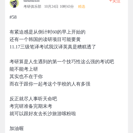
+
sususuxin
关注
考研俱乐部
10月24日 10时43分
精选
#58
有紧迫感是从倒计时60的早上开始的
还有一个韩国的读研项目可能要黄
11.17三级笔译考试我汉译英真是糟糕透了
考研算是人生遇到的第一个技巧性这么强的考试吧
能不能考上研
其实也不在于你
而在于跟你一起考这个学校的人有多强
反正就尽人事听天命吧
考完研准备完期末考
就可以跟好友去长沙旅游嗦粉啦
加油喔