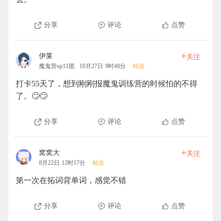
分享
评论
点赞
+
伊莱
关注
魔鬼营up11团
10月27日 9时48分
精选
打卡55天了，想到刚刚报魔鬼训练营的时候怕的不得
了。🙄🙄
分享
评论
点赞
+
窝窝大
关注
8月22日 12时17分
精选
第一次在拓词背单词，感觉不错
分享
评论
点赞