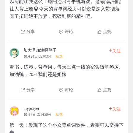
以前能让我这么上瘾的还只有手机游戏。这app真的能
让人背上瘾😭今天的背单词经历可以说是深入贯彻落
实了拓词绝不放弃，死磕到底的精神吧。
分享
评论
点赞
+
加大号加油啊胖子
关注
10月24日 22时3分
精选
看书，练琴，背单词，每天三点一线的宿舍饭堂琴房。
加油鸭，2021我们还是姐妹
分享
评论
点赞
+
myprayer
关注
10月7日 22时50分
精选
第一天！发现了这个小众背单词软件，希望可以坚持下
去。