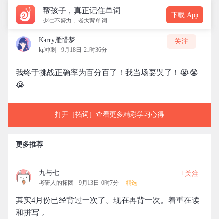
帮孩子，真正记住单词
下载 App
少壮不努力，老大背单词
Karry雁惜梦
关注
kp冲刺
9月18日 21时36分
我终于挑战正确率为百分百了！我当场要哭了！😭😭
😭
打开［拓词］查看更多精彩学习心得
更多推荐
+
九与七
关注
考研人的拓团
9月13日 0时7分
精选
其实4月份已经背过一次了。现在再背一次。着重在读
和拼写 。