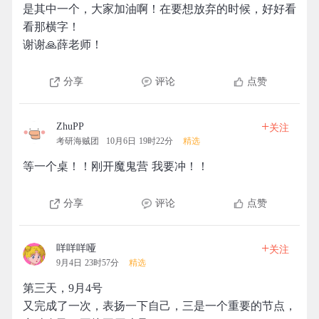
是其中一个，大家加油啊！在要想放弃的时候，好好看
看那横字！
谢谢🙏薛老师！
分享
评论
点赞
+
ZhuPP
关注
考研海贼团
10月6日 19时22分
精选
等一个桌！！刚开魔鬼营 我要冲！！
分享
评论
点赞
+
咩咩咩哑
关注
9月4日 23时57分
精选
第三天，9月4号
又完成了一次，表扬一下自己，三是一个重要的节点，