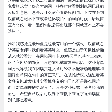
其实语境模式下我是有点偷懒的，因为之前已经用其他
免费模式背了好久大纲词，很多时候看到划线词已经能
反应出意思，总是没什么耐心看语境例句。不过在遇到
以前就总记不下来或者还比较陌生的词的时候，语境简
直有奇效，看一遍例句以后再出现那个词就基本上不会
选错了。
推断我感觉是最难但是也最有用的一个模式，以前就总
听英语老师叫我们看英英释义，但还是由于习惯性偷懒
从来就没看过，在用拓词打卡300多天里也基本上都忽
略了它所给的释义，只想靠机械重复来记忆，这种背单
词方式导致我在阅读真题文章时经常不能准确地理解和
翻译出单词在句中的真正意思。在被推断模式强迫看英
文释义以后发现其实看懂释义的句子也不是那么困难，
而且对单词理解更深入了。只是这种模式十分考验我的
耐心，希望自己以后可以静下来慢下来逐字逐句读懂，
别总那么着急。