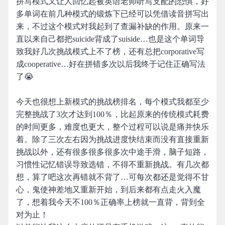
拼写模式又让人回忆起被英语老师听写支配的恐惧，好
多单词在前几种模式的锻炼下已经可以凭借读音拼写出
来，不过这个模式对我起到了查漏补缺的作用。原来一
直以来自己都把suicide背成了suiside…也是这个单词导
致我好几次挑战模式上不了榜，还有总把corporative写
成cooperative…好在拼错多次以后我终于记住正确写法
了😭
今天也很想上新模式的挑战榜排名，每个模式我都至少
完整挑战了3次才达到100％，比起原来的传统模式耗费
的时间更多，难度也更大，整个过程可以说是痛并快乐
着。除了三次左右因为挑战进度快结束而没有直接重新
挑战以外，还有很多很多很多次中途手滑，脑子短路，
习惯性记忆错误导致选错，不得不重新挑战。有几次都
想，算了吧这次再错就不背了…可每次都还是觉得不甘
心，鬼使神差地又重新开始，到后来都有点走火入魔
了，想着我今天不100％正确率上榜就一直背，背到全
对为止！