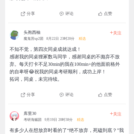
分享
评论
点赞
+
头孢西柚
关注
魔鬼营up2团
8月22日 23时20分
精选
不知不觉，第四次同桌成就达成！
感谢我的同桌狸冢数马同学，感谢同桌的不抛弃不放
弃。每天打卡不足30min的我在100min+的他面前格外
的自卑呀😂祝我的同桌考研顺利，成功上岸！
拓词，同桌，未完待续。
分享
评论
点赞
+
库里30
关注
考研海贼团
9月19日 20时38分
精选
有多少人在想放弃时看的了“绝不放弃，死磕到底？”我