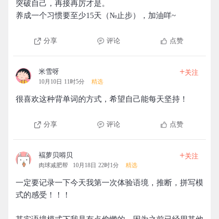
突破自己，再接再厉才是。
养成一个习惯要至少15天（№止步），加油咩~
分享
评论
点赞
+
米雪呀
关注
10月10日 11时5分
精选
很喜欢这种背单词的方式，希望自己能每天坚持！
分享
评论
点赞
+
褔萝贝嘚贝
关注
肉球减肥帮
10月18日 22时1分
精选
一定要记录一下今天我第一次体验语境，推断，拼写模
式的感受！！！