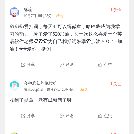
+
酥潼
关注
10月7日 18时25分
精选
👍👍👍爱括词，每天都可以得徽章，哈哈😄成为我学
习的动力！爱了爱了520加油，头一次这么喜爱一个英
语软件老师👏👏👏为自己和括词鼓掌👏加油＾０＾~加
油！❤❤爱你，括词
分享
评论
点赞
+
会种蘑菇的拖拉机
关注
魔鬼营up1团
10月27日 20时49分
精选
收到了勋章，老有成就感了呀！
分享
评论
点赞