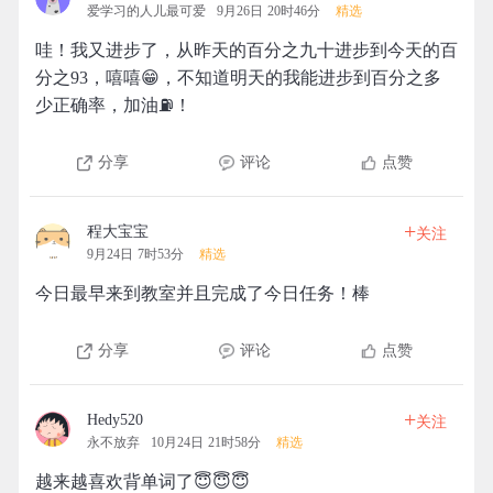
爱学习的人儿最可爱
9月26日 20时46分
精选
哇！我又进步了，从昨天的百分之九十进步到今天的百
分之93，嘻嘻😁，不知道明天的我能进步到百分之多
少正确率，加油⛽！
分享
评论
点赞
+
程大宝宝
关注
9月24日 7时53分
精选
今日最早来到教室并且完成了今日任务！棒
分享
评论
点赞
+
Hedy520
关注
永不放弃
10月24日 21时58分
精选
越来越喜欢背单词了😇😇😇