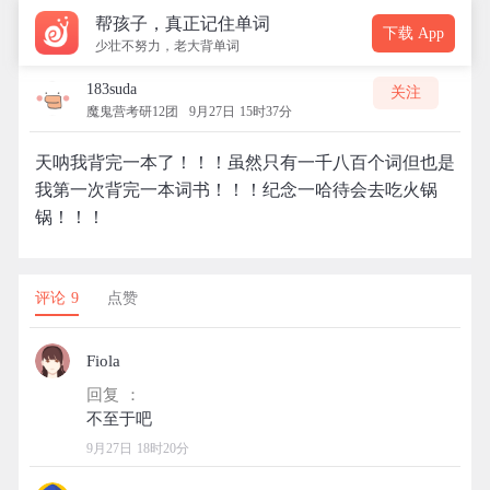
帮孩子，真正记住单词
下载 App
少壮不努力，老大背单词
183suda
关注
魔鬼营考研12团
9月27日 15时37分
天呐我背完一本了！！！虽然只有一千八百个词但也是
我第一次背完一本词书！！！纪念一哈待会去吃火锅
锅！！！
评论 9
点赞
Fiola
回复 ：
9月27日 18时20分