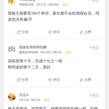
关注
考研俱乐部
9月21日 12时49分
精选
我每天都要背200个单词，家长都不会给我报会员，同
桌也没有😭🥺
分享
评论
点赞
+
我喜欢邓邓邓伦啊
关注
魔鬼营考研8团
8月28日 18时3分
精选
训练营第十天，完成十分之一啦
和同桌的第十二天，真好
分享
评论
点赞
+
凡尘zl
关注
9月23日 7时22分
精选
每天背单词，对我而言，就像游戏闯关😂一样。打怪