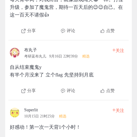
升级，参加了魔鬼营，期待一百天后的😉😉自己。在
这一百天不请假👍
分享
评论
点赞
+
布丸子
关注
考研蓝布丸儿
9月16日 22时39分
精选
自从结束魔鬼y
有半个月没来了 立个flag 先坚持到月底
分享
评论
点赞
+
Superlit
关注
10月15日 21时25分
精选
好感动！第一次一天背1个小时！