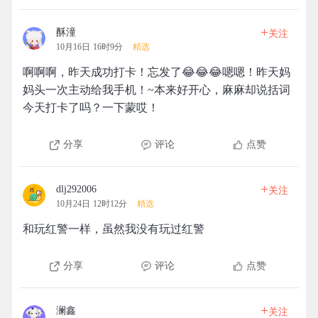
+
酥潼
关注
10月16日 16时9分
精选
啊啊啊，昨天成功打卡！忘发了😂😂😂嗯嗯！昨天妈
妈头一次主动给我手机！~本来好开心，麻麻却说括词
今天打卡了吗？一下蒙哎！
分享
评论
点赞
+
dlj292006
关注
10月24日 12时12分
精选
和玩红警一样，虽然我没有玩过红警
分享
评论
点赞
+
澜鑫
关注