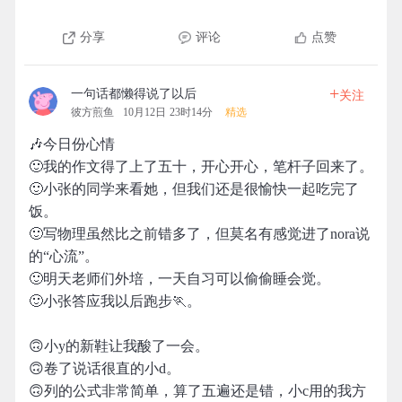
分享
评论
点赞
+
一句话都懒得说了以后
关注
彼方煎鱼
10月12日 23时14分
精选
🎶今日份心情
🙂我的作文得了上了五十，开心开心，笔杆子回来了。
🙂小张的同学来看她，但我们还是很愉快一起吃完了
饭。
🙂写物理虽然比之前错多了，但莫名有感觉进了nora说
的“心流”。
🙂明天老师们外培，一天自习可以偷偷睡会觉。
🙂小张答应我以后跑步🏃。
🙃小y的新鞋让我酸了一会。
🙃卷了说话很直的小d。
🙃列的公式非常简单，算了五遍还是错，小c用的我方