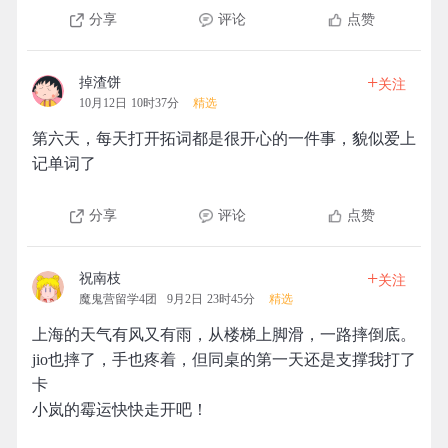
分享
评论
点赞
+
掉渣饼
关注
10月12日 10时37分
精选
第六天，每天打开拓词都是很开心的一件事，貌似爱上
记单词了
分享
评论
点赞
+
祝南枝
关注
魔鬼营留学4团
9月2日 23时45分
精选
上海的天气有风又有雨，从楼梯上脚滑，一路摔倒底。
jio也摔了，手也疼着，但同桌的第一天还是支撑我打了
卡
小岚的霉运快快走开吧！