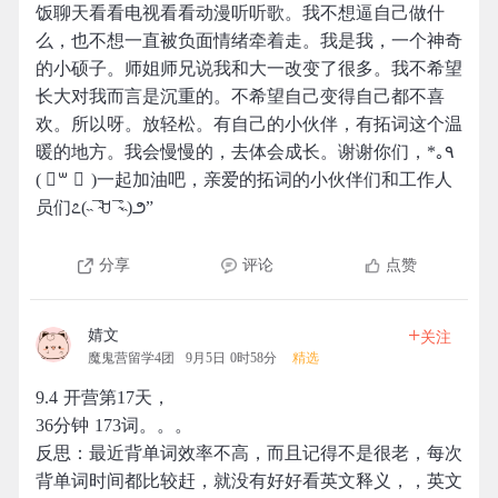
饭聊天看看电视看看动漫听听歌。我不想逼自己做什
么，也不想一直被负面情绪牵着走。我是我，一个神奇
的小硕子。师姐师兄说我和大一改变了很多。我不希望
长大对我而言是沉重的。不希望自己变得自己都不喜
欢。所以呀。放轻松。有自己的小伙伴，有拓词这个温
暖的地方。我会慢慢的，去体会成长。谢谢你们，*｡٩
( ॑꒳ ॑ )一起加油吧，亲爱的拓词的小伙伴们和工作人
员们೭(˵¯̴͒ꇴ¯̴͒˵)౨”
分享
评论
点赞
+
婧文
关注
魔鬼营留学4团
9月5日 0时58分
精选
9.4 开营第17天，
36分钟 173词。。。
反思：最近背单词效率不高，而且记得不是很老，每次
背单词时间都比较赶，就没有好好看英文释义，，英文