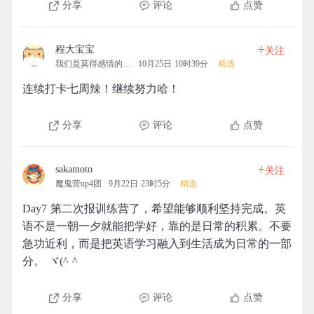
分享
评论
点赞
+
程大宝宝
关注
我们是莫得感情的机器
10月25日 10时39分
精选
连续打卡七周辣！继续努力哈！
分享
评论
点赞
+
sakamoto
关注
魔鬼营up4团
9月22日 23时5分
精选
Day7 第二次报训练营了，希望能够顺利坚持完成。英
语不是一朝一夕就能把学好，靠的是日常的积累。不要
急功近利，而是把英语学习融入到生活成为日常的一部
分。 ヾ(^ ^ゞ
分享
评论
点赞