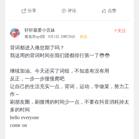
分享
评论
点赞
+
轩轩最爱小言妹
关注
魔鬼营up4团
9月1日 20时56分
精选
背词都进入倦怠期了吗？
我这周的背词时间在我们团都排行第一了😳😳
继续加油。今天还买了词组，不知道有没有用
反正，一步一步慢慢爬吧
让自己的生活充实一点，背词，运动，学做菜，努力工
作～
刷朋友圈，刷微博的时间少一点，不要在抖音消耗掉太
多的时间
hello everyone
come on