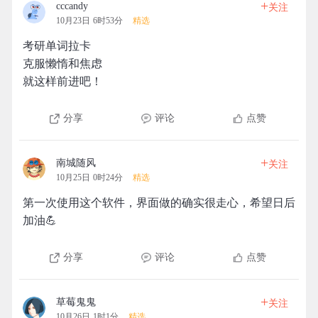
+
cccandy
关注
10月23日 6时53分
精选
考研单词拉卡
克服懒惰和焦虑
就这样前进吧！
分享
评论
点赞
+
南城随风
关注
10月25日 0时24分
精选
第一次使用这个软件，界面做的确实很走心，希望日后
加油💪
分享
评论
点赞
+
草莓鬼鬼
关注
10月26日 1时1分
精选