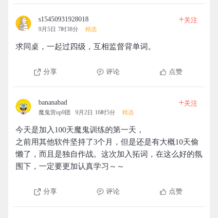
+
s15450931928018
关注
9月5日 7时38分
精选
求同桌，一起过四级，互相监督背单词。
分享
评论
点赞
+
bananabad
关注
魔鬼营up9团
9月2日 16时5分
精选
今天是加入100天魔鬼训练的第一天，
之前用其他软件坚持了3个月，但是还是有大概10天偷
懒了，而且是独自作战。这次加入拓词，在这么好的氛
围下，一定要更加认真学习～～
分享
评论
点赞