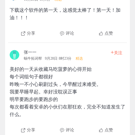
下载这个软件的第一天，这感觉太棒了！第一天！加
油！！！
分享
评论
点赞
+
张一一
关注
蜗牛拓词帮
9月28日 8时23分
精选
美好的一天从收藏马吃菠萝的心得开始
每个词组句子都很好
昨晚一不小心刷剧过头，今早醒过来难受。
我要早睡早起。幸好没耽误正事
明早要跑步的要跑步的
每次都看着安卓的小伙们在那狂欢，完全不知道发生了
什么。
分享
评论
点赞