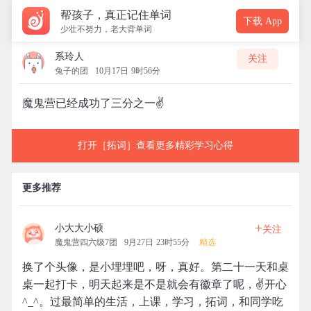
帮孩子，真正记住单词
下载 App
少壮不努力，老大背单词
系玲人
关注
兔子的团
10月17日 9时56分
魔鬼营已经成功了三分之一✌️
打开［拓词］查看更多精彩学习心得
更多推荐
+
小大大小硕
关注
魔鬼营四六级7团
9月27日 23时55分
精选
换了个头像，是小埋埋吧，呀，真好。第二十一天和桌
桌一起打卡，明天起来是不是就会有徽章了呢，✌开心
^_^。过最简单的生活，上课，学习，拓词，和同学吃