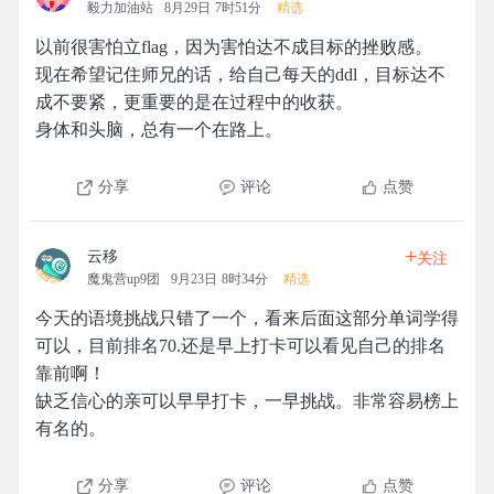
毅力加油站
8月29日 7时51分
精选
以前很害怕立flag，因为害怕达不成目标的挫败感。
现在希望记住师兄的话，给自己每天的ddl，目标达不
成不要紧，更重要的是在过程中的收获。
身体和头脑，总有一个在路上。
分享
评论
点赞
+
云移
关注
魔鬼营up9团
9月23日 8时34分
精选
今天的语境挑战只错了一个，看来后面这部分单词学得
可以，目前排名70.还是早上打卡可以看见自己的排名
靠前啊！
缺乏信心的亲可以早早打卡，一早挑战。非常容易榜上
有名的。
分享
评论
点赞