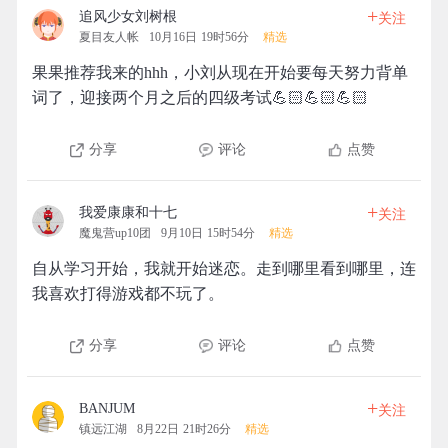
+
追风少女刘树根
关注
夏目友人帐
10月16日 19时56分
精选
果果推荐我来的hhh，小刘从现在开始要每天努力背单
词了，迎接两个月之后的四级考试💪🏻💪🏻💪🏻
分享
评论
点赞
+
我爱康康和十七
关注
魔鬼营up10团
9月10日 15时54分
精选
自从学习开始，我就开始迷恋。走到哪里看到哪里，连
我喜欢打得游戏都不玩了。
分享
评论
点赞
+
BANJUM
关注
镇远江湖
8月22日 21时26分
精选