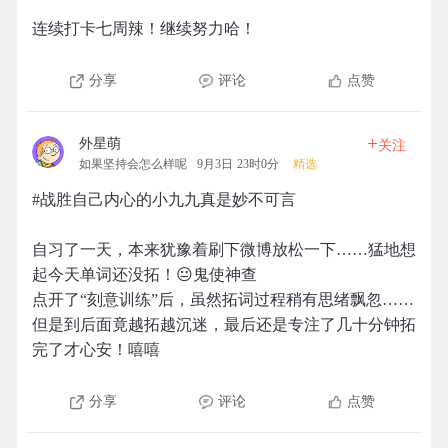
连续打卡七周辣！继续努力哈！
分享
评论
点赞
+
外星萌
关注
如果坚持会怎么样呢
9月3日 23时0分
精选
#战胜自己内心的小九九真是妙不可言
自习了一天，本来犹豫着刷下微博放松一下……猛地想
起今天单词还没拓！😐鬼使神查
点开了“刻意训练”后，虽然拓词过程稍有思绪飘忽……
但是到后面竟越拓越沉迷，最后还是专注了几十分钟拓
完了才心安！嘻嘻
分享
评论
点赞