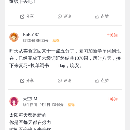
继续下去吧！
分享
评论
点赞
+
KoKo187
关注
8月30日 0时25分
精选
昨天从实验室回来十一点五分了，复习加新学单词到现
在，已经完成了六级词汇终结共1070词，历时八天，接
下来复习+换单词书——flag，晚安。
分享
评论
点赞
+
天空LM
关注
蜗牛拓团
9月1日 13时9分
精选
太阳每天都是新的
你是否每天都在努力
时间不会停下来等你