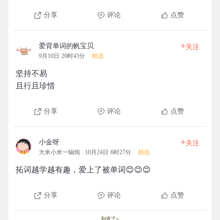
分享
评论
点赞
+
爱背单词的帆宝贝
关注
9月10日 20时43分
精选
坚持不易
且行且珍惜
分享
评论
点赞
+
小金呀
关注
大米小米一锅炖
10月24日 6时27分
精选
拓词越学越有趣，爱上了被单词😊😊😊
分享
评论
点赞
到底了~