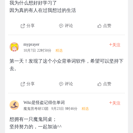
我为什么想好好学习了
因为真的有人在过我想过的生活
分享
评论
点赞
+
myprayer
关注
10月7日 22时50分
精选
第一天！发现了这个小众背单词软件，希望可以坚持下
去。
分享
评论
点赞
+
Wiki是怪盗记得住单词
关注
魔鬼营考研13团
9月23日 9时46分
精选
想拥有一只魔鬼同桌；
坚持努力的，一起加油^^