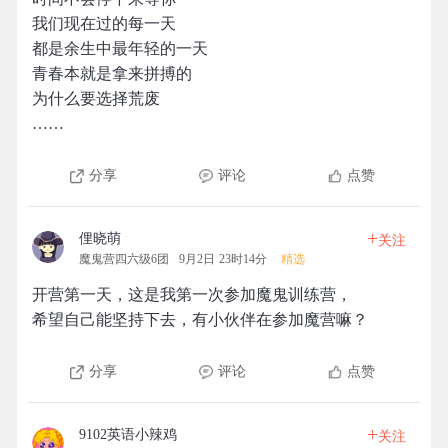
我们现在过的每一天
都是余生中最年轻的一天
青春本就是拿来拼搏的
为什么要选择荒废
……
分享
评论
点赞
+
俚晓萌
关注
魔鬼营四六级6团
9月2日 23时14分
精选
开营第一天，这是我第一次参加魔鬼训练营，
希望自己能坚持下去，有小伙伴在参加魔营嘛？
分享
评论
点赞
+
9102英语小辣鸡
关注