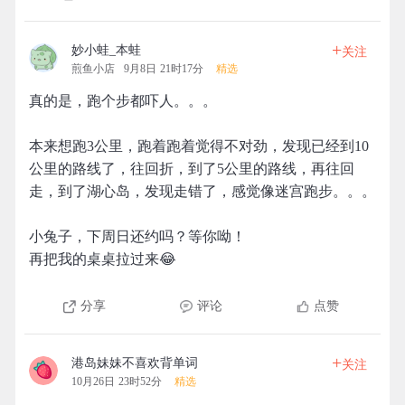
+
妙小蛙_本蛙
关注
煎鱼小店
9月8日 21时17分
精选
真的是，跑个步都吓人。。。
本来想跑3公里，跑着跑着觉得不对劲，发现已经到10
公里的路线了，往回折，到了5公里的路线，再往回
走，到了湖心岛，发现走错了，感觉像迷宫跑步。。。
小兔子，下周日还约吗？等你呦！
再把我的桌桌拉过来😂
分享
评论
点赞
+
港岛妹妹不喜欢背单词
关注
10月26日 23时52分
精选