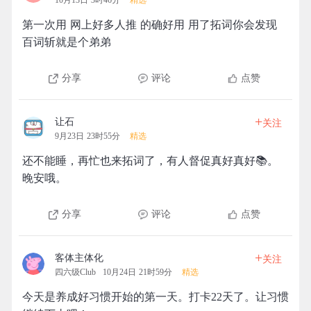
10月13日 3时46分
精选
第一次用 网上好多人推 的确好用 用了拓词你会发现
百词斩就是个弟弟
分享
评论
点赞
+
让石
关注
9月23日 23时55分
精选
还不能睡，再忙也来拓词了，有人督促真好真好📚。
晚安哦。
分享
评论
点赞
+
客体主体化
关注
四六级Club
10月24日 21时59分
精选
今天是养成好习惯开始的第一天。打卡22天了。让习惯