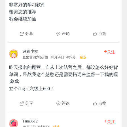
非常好的学习软件
谢谢您的推荐
我会继续加油
分享
评论
点赞
+
追青少女
关注
魔鬼营四六级2团
10月26日 7时7分
精选
昨天报名的魔营，自从上次结营之后，都没怎么好好背
单词，果然我这个憨憨还是需要拓词来监督一下我的喔
😭😭
立个flag：六级上600！
分享
评论
点赞
+
Tina3612
关注