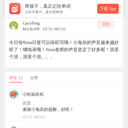
帮孩子，真正记住单词
下载 App
少壮不努力，老大背单词
CarryFeng
关注
蜗牛拓词帮
9月7日 9时21分
今日份Nora日签可以练听写哦！小兔你的声音越来越好
听了！继续录哦！Nora老师的声音坚定了好多呢！浪里
个浪，浪里个浪。。。
评论 13
点赞
小松鼠松松
回复 ：
9月7日 9时33分