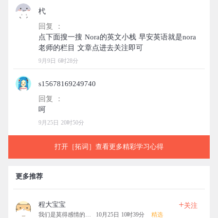
杙
回复 ：
点下面搜一搜 Nora的英文小栈 早安英语就是nora
9月9日 6时28分
s15678169249740
回复 ：
9月25日 20时50分
打开［拓词］查看更多精彩学习心得
更多推荐
+
程大宝宝
关注
我们是莫得感情的机器
10月25日 10时39分
精选