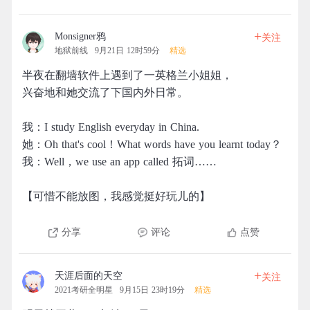
+
Monsigner鸦
关注
地狱前线
9月21日 12时59分
精选
半夜在翻墙软件上遇到了一英格兰小姐姐，
兴奋地和她交流了下国内外日常。
我：I study English everyday in China.
她：Oh that's cool！What words have you learnt today？
我：Well，we use an app called 拓词……
【可惜不能放图，我感觉挺好玩儿的】
分享
评论
点赞
+
天涯后面的天空
关注
2021考研全明星
9月15日 23时19分
精选