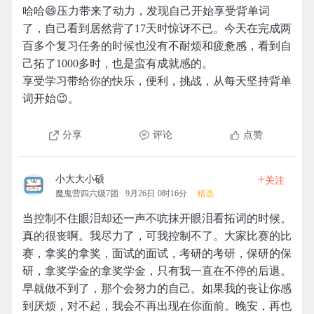
哈哈😄压力带来了动力，发现自己开始享受背单词
了，自己看到居然背了17天时惊讶不已。今天在完成两
百多个复习任务的时候也没有不耐烦和疲惫感，看到自
己拓了1000多时，也是蛮有成就感的。
享受学习带给你的快乐，便利，挑战，从每天坚持背单
词开始😉。
分享
评论
点赞
+
小大大小硕
关注
魔鬼营四六级7团
9月26日 0时16分
精选
当控制不住眼泪却还一声不吭抹开眼泪看拓词的时候。
真的很丧啊。我尽力了，可我控制不了。大家比赛的比
赛，拿奖的拿奖，面试的面试，考研的考研，保研的保
研，拿奖学金的拿奖学金，只有我一直在不停的后退。
早就做不到了，那个会努力的自己。如果我的丧让你感
到厌烦，对不起，我会不再出现在你面前。晚安，再也