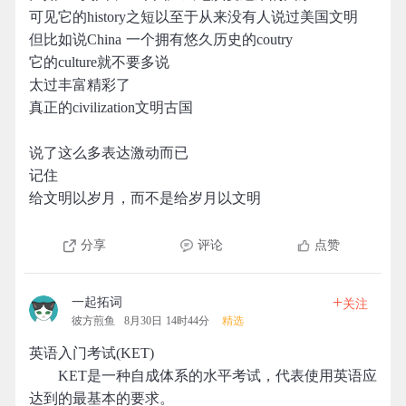
可见它的history之短以至于从来没有人说过美国文明
但比如说China 一个拥有悠久历史的coutry
它的culture就不要多说
太过丰富精彩了
真正的civilization文明古国
说了这么多表达激动而已
记住
给文明以岁月，而不是给岁月以文明
分享
评论
点赞
+
一起拓词
关注
彼方煎鱼
8月30日 14时44分
精选
英语入门考试(KET)
KET是一种自成体系的水平考试，代表使用英语应
达到的最基本的要求。