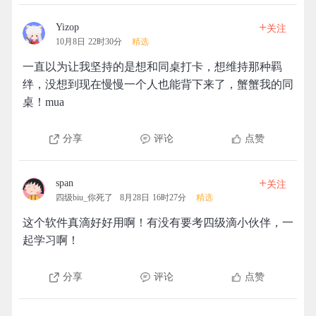
+
Yizop
关注
10月8日 22时30分
精选
一直以为让我坚持的是想和同桌打卡，想维持那种羁
绊，没想到现在慢慢一个人也能背下来了，蟹蟹我的同
桌！mua
分享
评论
点赞
+
span
关注
四级biu_你死了
8月28日 16时27分
精选
这个软件真滴好好用啊！有没有要考四级滴小伙伴，一
起学习啊！
分享
评论
点赞