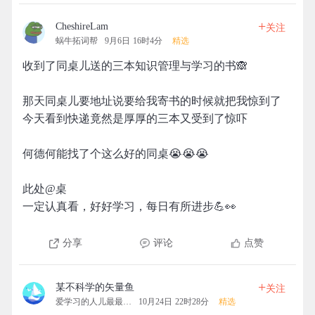
+
CheshireLam
关注
蜗牛拓词帮
9月6日 16时4分
精选
收到了同桌儿送的三本知识管理与学习的书🙈
那天同桌儿要地址说要给我寄书的时候就把我惊到了
今天看到快递竟然是厚厚的三本又受到了惊吓
何德何能找了个这么好的同桌😭😭😭
此处@桌
一定认真看，好好学习，每日有所进步💪👀
分享
评论
点赞
+
某不科学的矢量鱼
关注
爱学习的人儿最最可爱
10月24日 22时28分
精选