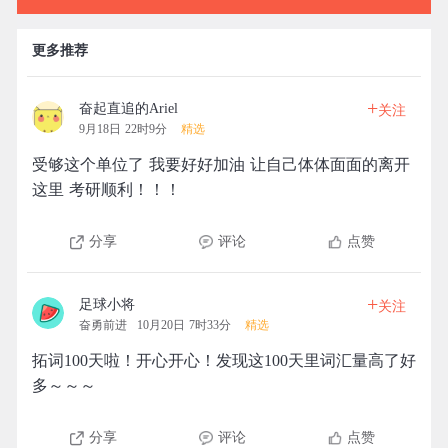
更多推荐
+
奋起直追的Ariel
关注
9月18日 22时9分
精选
受够这个单位了 我要好好加油 让自己体体面面的离开
这里 考研顺利！！！
分享
评论
点赞
+
足球小将
关注
奋勇前进
10月20日 7时33分
精选
拓词100天啦！开心开心！发现这100天里词汇量高了好
多～～～
分享
评论
点赞