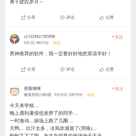
勇于蹉跎岁月～
分享
评论
点赞
+
s15329411785998
关注
9月3日 8时55分
精选
男神推荐的软件，我一定要好好地把英语学好！
分享
评论
点赞
+
捂脸猫咪
关注
魔鬼营四六级6团
9月16日 22时59分
精选
今天来学校…
晚上遇到暑假也发胖了的同学…
一时激动…操场上跑了几圈…
天鸭… 出汗太多，冷风吹感冒了(哭咯)…
刚刚又下了雨，布吉岛明早的操场地干不干…