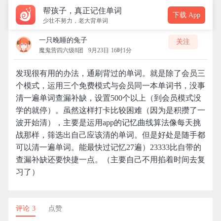
帮孩子，真正记住单词
下载 App
少壮不努力，老大背单词
一只晚睡的兔子
关注
魔鬼营四六级8团
9月23日 16时1分
发现很有用的办法，通刷背过的单词。就是除了会员三
个模式，运用三个免费模式与会员同一本单词书，没事
清一遍单词查漏补缺，设置500个以上（到会员模式没
学的就停）。虽然这样打卡比较困难（因为是积攒了一
波开始清），主要是运用app的记忆曲线算法像每天挑
战那样，筛选出自己应该清的单词。但是好处是随手都
可以清一遍单词。能最快过记忆27遍）23333比自带的
查漏补缺还要快捷一点。（主要自己不用掐着时间去复
习了）
评论 3
点赞