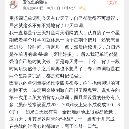
+
爱吃鱼的懒猫
关注
魔鬼营up11团
10月11日 13时32分
精选
用拓词记单词到今天有17天了，自己都觉得不可思议，
居然就这么不知不觉地背了17天单词。
我一直都是个三天打鱼两天晒网的人，认真搞了一个星
期或者半个月学习就休息一两个星期个把月，还安慰自
己进步一段时间，再退步一点，然后继续进步，总归还
是在前进的😂😂😂（歪理好多）。所以我记单词都是
强迫自己短时间突破，要是每天背一二十个，背了一段
时间后突然停了之后就再也不想背了，专四单词就是在
两个星期背完的，都是短时记忆😂。
因专八的单词量要求比专四多很多，临时抱佛脚过的可
能性不大，决定用金钱刺激自己报了魔鬼营。说实在的
第一次用全英文的背专八单词，而且我设置的任务有点
多（虽然经常设置成200，300到晚上完不成改成100，6
0了），如果白天没有背，全部堆到晚上很容易疲惫，
压力大，尤其是这两天的“挑战”，十一点五十几完成，
在挑战的时候心跳都加速，完了长舒一口气。