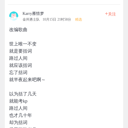
+
Karry雁惜梦
关注
金州勇士队
10月15日 21时58分
精选
改编歌曲
世上唯一不变
就是要括词
路过人间
就应该括词
忘了括词
就半夜起来吧啊～
以为括了几天
就能考kp
路过人间
也才几十年
却为括词