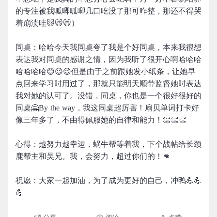
的专注被我呱唧呱唧几口吃没了那可咋整，那还不得哭
着崩溃哇😿😿😿）
同桌：哈哈今天我同桌夸了我是个好同桌，本来我很想
表达我对同桌的感谢之情，因为我听了很开心啊哈哈哈
哈哈哈哈😊😉😉但是由于之前跟她发小纸条，让她早
点回来学习时用过了，那就只能明天顺带监督她时表达
我对她的认可了。没错，同桌，你也是一个很好很好的
同桌🤗By the way，我这同桌超厉害！扇贝单词打卡好
像三年多了，不由得佩服她的自律和能力！👏👏👏
心得：越努力越幸运，蜗牛帮等着我，下个战帖给长颈
鹿帮主和吴兄。我，会努力，超过你们的！👊
祝愿：大家一起加油，为了成为更好的自己，冲鸭💪💪
💪