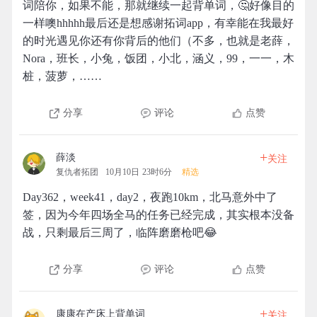
词陪你，如果不能，那就继续一起背单词，🤔好像目的
一样噢hhhhh最后还是想感谢拓词app，有幸能在我最好
的时光遇见你还有你背后的他们（不多，也就是老薛，
Nora，班长，小兔，饭团，小北，涵义，99，一一，木
桩，菠萝，……
分享
评论
点赞
+
薛淡
关注
复仇者拓团
10月10日 23时6分
精选
Day362，week41，day2，夜跑10km，北马意外中了
签，因为今年四场全马的任务已经完成，其实根本没备
战，只剩最后三周了，临阵磨磨枪吧😂
分享
评论
点赞
+
康康在产床上背单词
关注