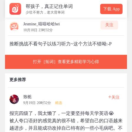
帮孩子，真正记住单词
下载 App
少壮不努力，老大背单词
Jesmine_嘻嘻哈哈hei
关注
10月18日 23时32分
推断挑战不看句子以练习听力~这个方法不错呦:-P
打开［拓词］查看更多精彩学习心得
更多推荐
+
致栀
关注
9月19日 20时52分
精选
报完四级了，我太懒了，一定要坚持每天学英语😭
被人夸口语好的感觉真的很不错，希望自己的口语越来
越进步，并且能成功改掉自己特有的一些小毛病吧。不