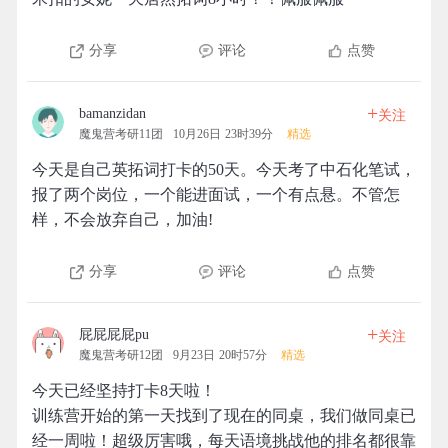
分享
评论
点赞
+
bamanzidan
关注
魔鬼营考研11团
10月26日 23时39分
精选
今天是自己英拓词打卡的50天。今天考了中石化笔试，
报了两个岗位，一个能进面试，一个有点悬。不管怎
样，不会放弃自己，加油!
分享
评论
点赞
+
屁屁屁屁pu
关注
魔鬼营考研12团
9月23日 20时57分
精选
今天已经坚持打卡8天啦！
训练营开始的第一天找到了现在的同桌，我们做同桌已
经一周啦！超级厉害哦，每天语境挑战他的排名都很靠