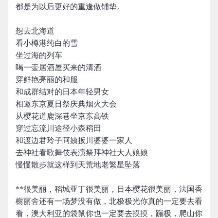
都是为以后更好的重逢做铺垫。
想去北海道
看小樽港纯白的雪
坐过海的列车
喝一壶居酒屋买来的清酒
穿鲜艳亮丽的和服
和成群结对的日本年轻男女
相邀东京夏日祭庆典烟火大会
从樱花道鹿深巷坐京东高铁
穿过忘流川途径小森稻田
和渡边君玲子阿姨扳川婆婆一家人
去神社看歌舞伎表演祭拜神社大人娘娘
慢慢散步就这样到天荒地老繁星坠落
**很美丽，稻城亚丁很美丽，日本樱花很美丽，法国香
榭丽舍还有一场梦没有做，北极极光你真的一定要去看
看，澳大利亚的袋鼠你也一定要去摸摸，蹦极，爬山你