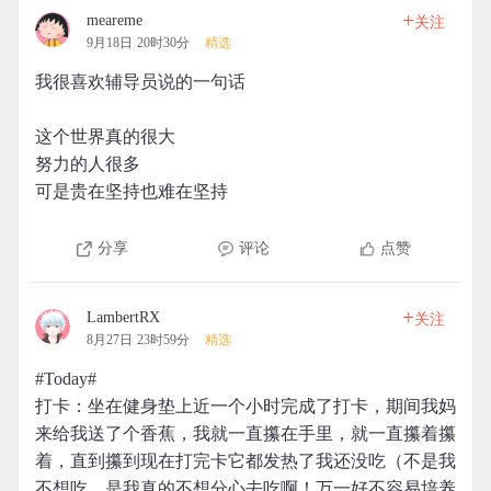
+
meareme
关注
9月18日 20时30分
精选
我很喜欢辅导员说的一句话
这个世界真的很大
努力的人很多
可是贵在坚持也难在坚持
分享
评论
点赞
+
LambertRX
关注
8月27日 23时59分
精选
#Today#
打卡：坐在健身垫上近一个小时完成了打卡，期间我妈
来给我送了个香蕉，我就一直攥在手里，就一直攥着攥
着，直到攥到现在打完卡它都发热了我还没吃（不是我
不想吃，是我真的不想分心去吃啊！万一好不容易培养