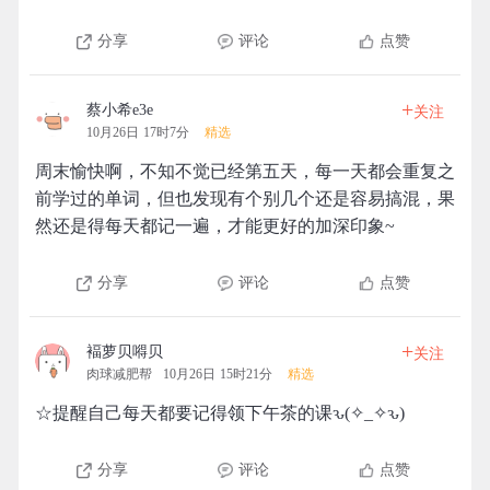
分享
评论
点赞
+
蔡小希e3e
关注
10月26日 17时7分
精选
周末愉快啊，不知不觉已经第五天，每一天都会重复之
前学过的单词，但也发现有个别几个还是容易搞混，果
然还是得每天都记一遍，才能更好的加深印象~
分享
评论
点赞
+
褔萝贝嘚贝
关注
肉球减肥帮
10月26日 15时21分
精选
☆提醒自己每天都要记得领下午茶的课ԅ(✧_✧ԅ)
分享
评论
点赞