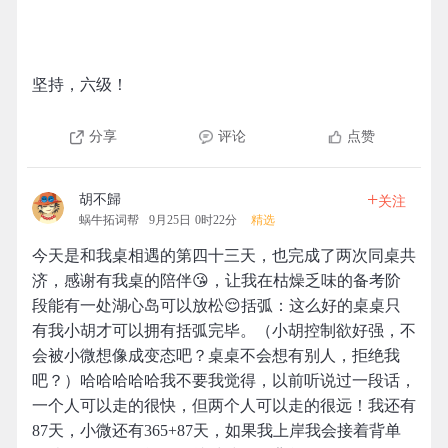
坚持，六级！
分享
评论
点赞
+
胡不歸
关注
蜗牛拓词帮
9月25日 0时22分
精选
今天是和我桌相遇的第四十三天，也完成了两次同桌共
济，感谢有我桌的陪伴😘，让我在枯燥乏味的备考阶
段能有一处湖心岛可以放松😌括弧：这么好的桌桌只
有我小胡才可以拥有括弧完毕。（小胡控制欲好强，不
会被小微想像成变态吧？桌桌不会想有别人，拒绝我
吧？）哈哈哈哈哈我不要我觉得，以前听说过一段话，
一个人可以走的很快，但两个人可以走的很远！我还有
87天，小微还有365+87天，如果我上岸我会接着背单