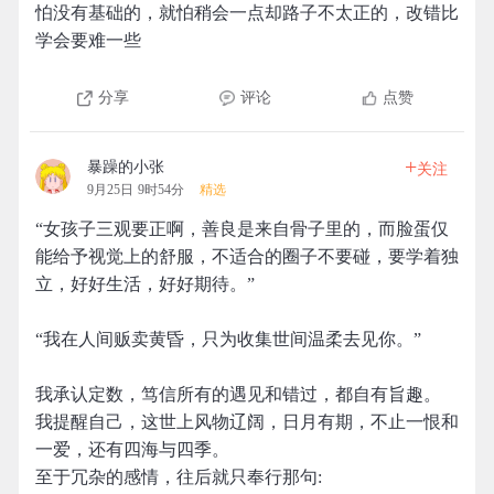
怕没有基础的，就怕稍会一点却路子不太正的，改错比
学会要难一些
分享
评论
点赞
+
暴躁的小张
关注
9月25日 9时54分
精选
“女孩子三观要正啊，善良是来自骨子里的，而脸蛋仅
能给予视觉上的舒服，不适合的圈子不要碰，要学着独
立，好好生活，好好期待。”
“我在人间贩卖黄昏，只为收集世间温柔去见你。”
我承认定数，笃信所有的遇见和错过，都自有旨趣。
我提醒自己，这世上风物辽阔，日月有期，不止一恨和
一爱，还有四海与四季。
至于冗杂的感情，往后就只奉行那句: