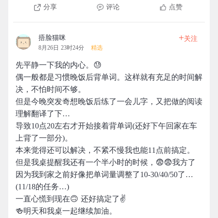
分享
评论
点赞
+
捂脸猫咪
关注
8月26日 23时24分
精选
先平静一下我的内心。😓
偶一般都是习惯晚饭后背单词。这样就有充足的时间解
决，不怕时间不够。
但是今晚突发奇想晚饭后练了一会儿字，又把做的阅读
理解翻译了下…
导致10点20左右才开始接着背单词(还好下午回家在车
上背了一部分)。
本来觉得还可以解决，不紧不慢我也能11点前搞定。
但是我桌提醒我还有一个半小时的时候，😨😨我方了
因为我到家之前好像把单词量调整了10-30/40/50了…
(11/18的任务…)
一直心慌到现在🙃 还好搞定了✌️
🍻明天和我桌一起继续加油。