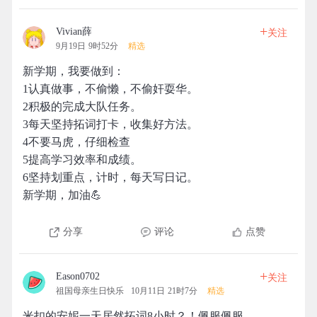
+
Vivian薛
关注
9月19日 9时52分
精选
新学期，我要做到：
1认真做事，不偷懒，不偷奸耍华。
2积极的完成大队任务。
3每天坚持拓词打卡，收集好方法。
4不要马虎，仔细检查
5提高学习效率和成绩。
6坚持划重点，计时，每天写日记。
新学期，加油💪
分享
评论
点赞
+
Eason0702
关注
祖国母亲生日快乐
10月11日 21时7分
精选
米扣的安妮一天居然拓词8小时？！佩服佩服