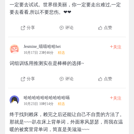
一定要去试试。世界很美丽，你一定要走出难过,一定
要去看看,所以不要悲伤。❤❤
分享
评论
点赞
+
Jesmine_嘻嘻哈哈hei
关注
10月17日 23时46分
精选
词组训练用推测实在是棒棒的选择~
分享
评论
点赞
+
哈哈哈哈哈哈哈哈哈哈嗝
关注
10月23日 10时14分
精选
终于找到赖床，赖完之后还能让自己不自责的方法了。
那就是~~~趴在床上背单词，外面寒风瑟瑟，而我在温
暖的被窝里背单词，简直是美滋滋~~~