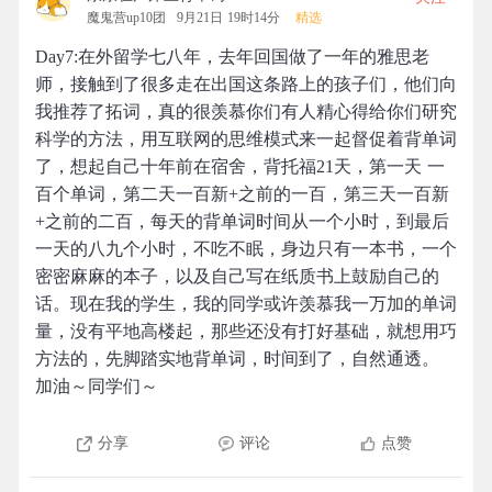
魔鬼营up10团
9月21日 19时14分
精选
Day7:在外留学七八年，去年回国做了一年的雅思老
师，接触到了很多走在出国这条路上的孩子们，他们向
我推荐了拓词，真的很羡慕你们有人精心得给你们研究
科学的方法，用互联网的思维模式来一起督促着背单词
了，想起自己十年前在宿舍，背托福21天，第一天 一
百个单词，第二天一百新+之前的一百，第三天一百新
+之前的二百，每天的背单词时间从一个小时，到最后
一天的八九个小时，不吃不眠，身边只有一本书，一个
密密麻麻的本子，以及自己写在纸质书上鼓励自己的
话。现在我的学生，我的同学或许羡慕我一万加的单词
量，没有平地高楼起，那些还没有打好基础，就想用巧
方法的，先脚踏实地背单词，时间到了，自然通透。
加油～同学们～
分享
评论
点赞