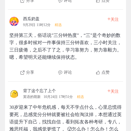
分享
评论
点赞
+
西瓜奶盖
关注
9月29日 11时12分
精选
坚持第三天，俗话说”三分钟热度”，“三”是个奇妙的数
字，很多时候对一件事保持三分钟喜欢，三小时关注，
三日疲倦，之后不了了之，学习靠努力，努力靠毅力。
嗯，希望明天还能继续保持状态。
分享
评论
点赞
+
背了这个忘了上个
关注
英语的萌新
10月24日 17时51分
精选
30岁迎来了中年危机感，每天不学点什么，心里总慌得
要死，总感觉分分钟就要被社会给淘汰掉，本想通过英
语提升下自己，找找自信，看到拓友各种考研，专八，
雅思托福，我感觉更慌了， 🥵怎么办！怎么办！怎么