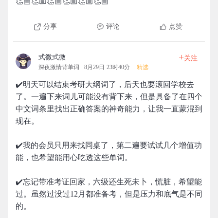
👏🏼👏🏼👏🏼👏🏼👏🏼👏🏼
分享
评论
点赞
+
式微式微
关注
深夜激情背单词
8月29日 23时40分
精选
✔️明天可以结束考研大纲词了，后天也要滚回学校去
了。一遍下来词儿可能没有背下来，但是具备了在四个
中文词条里找出正确答案的神奇能力，让我一直蒙混到
现在。
✔️我的会员只用来找同桌了，第二遍要试试几个增值功
能，也希望能用心吃透这些单词。
✔️忘记带准考证回家，六级还生死未卜，慌脏，希望能
过。虽然过没过12月都准备考，但是压力和底气是不同
的。