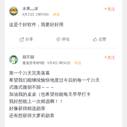
+
水果灬浓
关注
8月25日 23时59分
精选
这是个好软件，我要好好用
分享
评论
点赞
+
胡不歸
关注
魔鬼营考研9团
9月4日 0时42分
精选
第一个21天完美落幕
希望我们能继续愉快地度过今后的每一个21天
式微式微胡不歸～～～
加油我的桌桌（也希望你能每天早早打卡
我好想能上一次精选啊！！
好像获得精选勋章
还有想获得大萝莉勋章