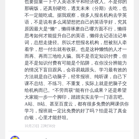
也要掂量一下个人英语水平和经济收入。不是你的
那碗饭，还真别硬吃，透支未来（分期）去吃，也
不一定能吃成。据我观察，很多人报名机构去学英
语，不是说有多么渴望想把自己的英语学好，究其
原因最大是“懒”，懒得琢磨自己哪方面不行，懒得
思考如何才能提升自己的英语，懒得去记语法记单
词，总想走捷径。所以才想报名机构，想被别人牵
着学，想一付出就有收获。也是这种懒惰的人才一
而再、再而三地给人骗。我不是否定知识付费，但
是不是知识付费有可能是个陷阱，在你没分辨能力
的情况下盲目跟风，会容易栽跟头。学习最有效的
方法就是自己动脑子，经常报班、纯听课，自己下
课不总结、不练习、不重复，实际上就是把脑子交
给机构而已。“不劳而获”能有什么成果？还是希望
大家能一步一个脚印，踏踏实实去学一门语言吧。
A站、B站、甚至百度云，都有很多免费的网课供你
学习，报班就一定比免费的好了吗？怕是花了真金
10月23日 22时56分