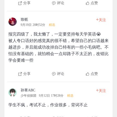
分享
评论
点赞
+
致栀
关注
9月19日 20时52分
精选
报完四级了，我太懒了，一定要坚持每天学英语😭
被人夸口语好的感觉真的很不错，希望自己的口语越来
越进步，并且能成功改掉自己特有的一些小毛病吧。不
怕没有基础的，就怕稍会一点却路子不太正的，改错比
学会要难一些
分享
评论
点赞
+
孙菁ABC
关注
少年侦探团
9月12日 17时28分
精选
学生不疯，考试不止，作业很多，背词不止