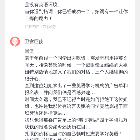
是没有英语环境。
当你遇到拓词，你已经成功一半，拓词有一种让你
10月23日 17时49分
卫宫巨侠
回复 ：
若干年前跟一个同学出去吃饭，突发奇想用纯英文
聊天，相谈甚欢的时候，一个戴眼镜文绉绉的大姐
姐特别热情地加入了我们的对话，三个人继续聊的
很开心。
直到这位姐姐拿出了一叠英语学习机构的广告单和
报名表，并问我们俩是否感兴趣…
时间太久远，我已不记得当时是如何拒绝了这位姐
姐，也许是我那位有语言天赋的同学突然彪起了西
班牙语还是捷克语…
我只觉得那叠广告单上的“韦博英语”四个字和几万
块钱的报名费如今还历历在目…
扎眼的价格让当时的自己顿时励志要学好英语！