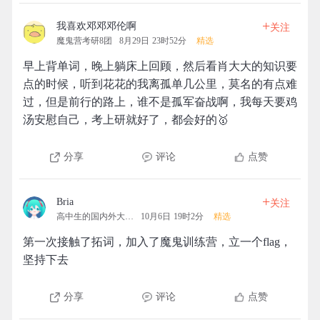
+
我喜欢邓邓邓伦啊
关注
魔鬼营考研8团
8月29日 23时52分
精选
早上背单词，晚上躺床上回顾，然后看肖大大的知识要
点的时候，听到花花的我离孤单几公里，莫名的有点难
过，但是前行的路上，谁不是孤军奋战啊，我每天要鸡
汤安慰自己，考上研就好了，都会好的🥇
分享
评论
点赞
+
Bria
关注
高中生的国内外大学梦
10月6日 19时2分
精选
第一次接触了拓词，加入了魔鬼训练营，立一个flag，
坚持下去
分享
评论
点赞