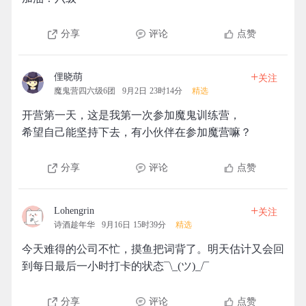
分享
评论
点赞
+
俚晓萌
关注
魔鬼营四六级6团
9月2日 23时14分
精选
开营第一天，这是我第一次参加魔鬼训练营，
希望自己能坚持下去，有小伙伴在参加魔营嘛？
分享
评论
点赞
+
Lohengrin
关注
诗酒趁年华
9月16日 15时39分
精选
今天难得的公司不忙，摸鱼把词背了。明天估计又会回
到每日最后一小时打卡的状态¯\_(ツ)_/¯
分享
评论
点赞