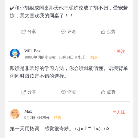
✔️和小胡组成同桌那天他把昵称改成了胡不归，受宠若
惊，我太喜欢我的同桌了！！
分享
评论
点赞
+
Will_Fox
关注
10000单词的小目标
10月14日 8时5分
精选
跟读是非常好的学习方法，你会读就能听懂。语境背单
词同时跟读是不错的选择。
分享
评论
点赞
+
Max_
关注
9月2日 8时29分
精选
第一天用拓词，感觉很奇妙。♪⸜(๑ ॑꒳ ॑๑)⸝♪✰