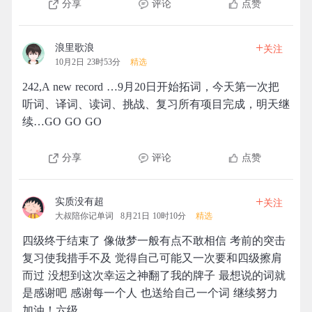
分享
评论
点赞
+
浪里歌浪
关注
10月2日 23时53分
精选
242,A new record …9月20日开始拓词，今天第一次把
听词、译词、读词、挑战、复习所有项目完成，明天继
续…GO GO GO
分享
评论
点赞
+
实质没有超
关注
大叔陪你记单词
8月21日 10时10分
精选
四级终于结束了 像做梦一般有点不敢相信 考前的突击
复习使我措手不及 觉得自己可能又一次要和四级擦肩
而过 没想到这次幸运之神翻了我的牌子 最想说的词就
是感谢吧 感谢每一个人 也送给自己一个词 继续努力
加油！六级