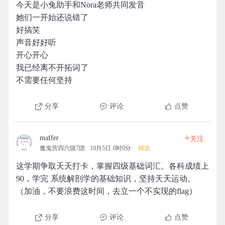
今天是小兔助手和Nora老师共同发音
她们一开始还说错了
好搞笑
声音好好听
开心开心
我已经离不开拓词了
不需要任何坚持
分享
评论
点赞
+
maffer
关注
魔鬼营四六级7团
10月5日 0时0分
精选
这学期争取天天打卡，掌握四级基础词汇。各科成绩上
90，学完 系统解剖学的基础知识，坚持天天运动。
（加油，不要浪费这时间，去立一个不实现的flag）
分享
评论
点赞