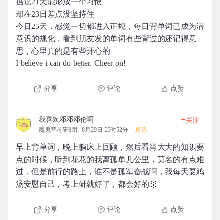
据说21天能形成一个习惯
却在23日差点没坚持住
今日25天，感觉一切都进入正规，每日背单词已成为潜
意识的规化，看到朋友发的单词有些背过的还记得意
思，心里真的是有些开心的
I believe i can do better. Cheer on!
分享
评论
点赞
+
我喜欢邓邓邓伦啊
关注
魔鬼营考研8团
8月29日 23时52分
精选
早上背单词，晚上躺床上回顾，然后看肖大大的知识要
点的时候，听到花花的我离孤单几公里，莫名的有点难
过，但是前行的路上，谁不是孤军奋战啊，我每天要鸡
汤安慰自己，考上研就好了，都会好的🥇
分享
评论
点赞