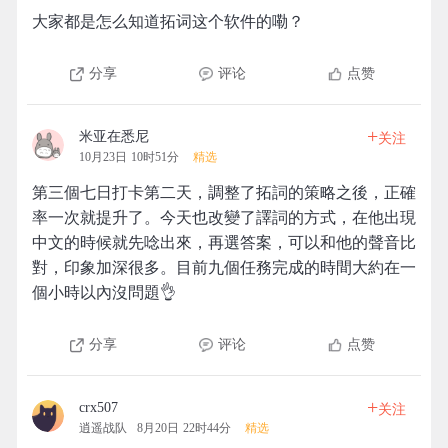
大家都是怎么知道拓词这个软件的嘞？
分享
评论
点赞
+
米亚在悉尼
关注
10月23日 10时51分
精选
第三個七日打卡第二天，調整了拓詞的策略之後，正確
率一次就提升了。今天也改變了譯詞的方式，在他出現
中文的時候就先唸出來，再選答案，可以和他的聲音比
對，印象加深很多。目前九個任務完成的時間大約在一
個小時以內沒問題👌
分享
评论
点赞
+
crx507
关注
逍遥战队
8月20日 22时44分
精选