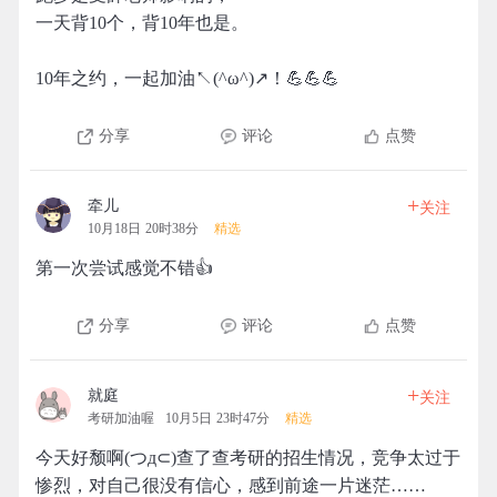
一天背10个，背10年也是。
10年之约，一起加油↖(^ω^)↗！💪💪💪
分享
评论
点赞
+
牵儿
关注
10月18日 20时38分
精选
第一次尝试感觉不错👍
分享
评论
点赞
+
就庭
关注
考研加油喔
10月5日 23时47分
精选
今天好颓啊(つд⊂)查了查考研的招生情况，竞争太过于
惨烈，对自己很没有信心，感到前途一片迷茫……