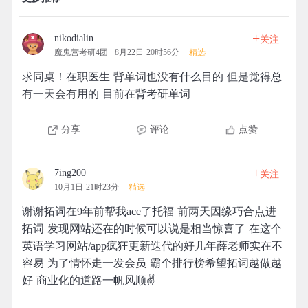
+
nikodialin
关注
魔鬼营考研4团
8月22日 20时56分
精选
求同桌！在职医生 背单词也没有什么目的 但是觉得总
有一天会有用的 目前在背考研单词
分享
评论
点赞
+
7ing200
关注
10月1日 21时23分
精选
谢谢拓词在9年前帮我ace了托福 前两天因缘巧合点进
拓词 发现网站还在的时候可以说是相当惊喜了 在这个
英语学习网站/app疯狂更新迭代的好几年薛老师实在不
容易 为了情怀走一发会员 霸个排行榜希望拓词越做越
好 商业化的道路一帆风顺✌️