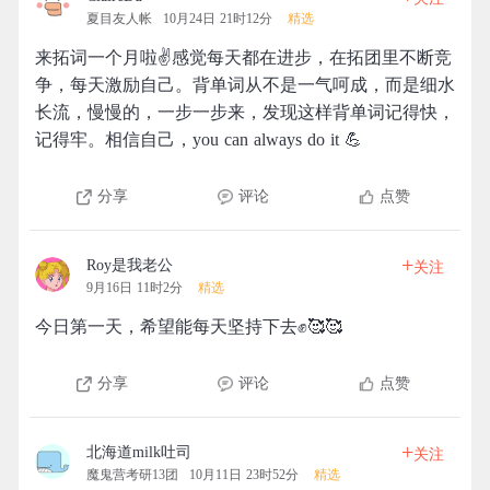
夏目友人帐
10月24日 21时12分
精选
来拓词一个月啦✌️感觉每天都在进步，在拓团里不断竞
争，每天激励自己。背单词从不是一气呵成，而是细水
长流，慢慢的，一步一步来，发现这样背单词记得快，
记得牢。相信自己，you can always do it 💪
分享
评论
点赞
+
Roy是我老公
关注
9月16日 11时2分
精选
今日第一天，希望能每天坚持下去✊🥰🥰
分享
评论
点赞
+
北海道milk吐司
关注
魔鬼营考研13团
10月11日 23时52分
精选