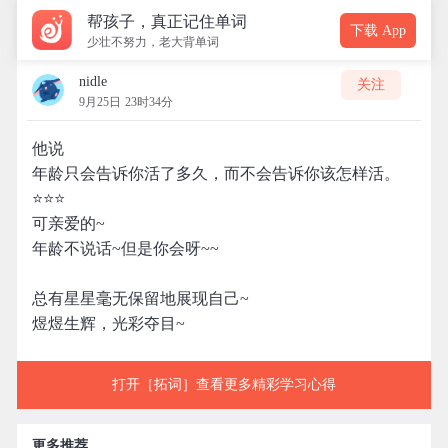
帮孩子，真正记住单词
下载 App
少壮不努力，老大背单词
nidle
关注
9月25日 23时34分
他说
年龄只会告诉你活了多久，而不会告诉你该怎样活。
⭐⭐⭐
可亲爱的~
年龄不说话~但是你会呀~~
总有星星毫无保留地展现自己~
煜煜生辉，光彩夺目~
打开［拓词］查看更多精彩学习心得
更多推荐