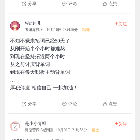
分享
评论
点赞
+
Wen迪儿
关注
考研海贼团
10月16日 23时56分
精选
不知不觉来拓词已经50天了
从刚开始半个小时都难熬
到现在坚持拓近两个小时
从之前讨厌背单词
到现在每天积极主动背单词
…
厚积薄发 相信自己 一起加油！
分享
评论
点赞
+
是小小青呀
关注
魔鬼营四六级9团
10月20日 21时56分
精选