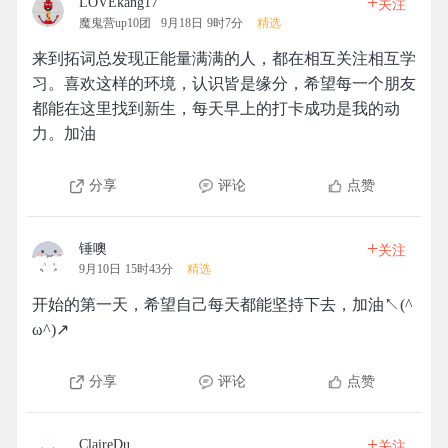
+
LOVEkang17
关注
魔鬼营up10团
9月18日 9时7分
精选
来到拓词总发现正能量满满的人，都在相互关注相互学
习。喜欢这样的环境，认识皆是缘分，希望每一个朋友
都能在这里找到新生，每天早上的打卡成功是我的动
力。加油
分享
评论
点赞
+
锤噢
关注
9月10日 15时43分
精选
开始的第一天，希望自己每天都能坚持下去，加油↖(^
ω^)↗
分享
评论
点赞
+
ClaireDu
关注