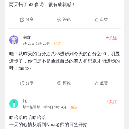
两天拓了500多词，很有成就感！
分享
评论
点赞
+
澜鑫
关注
9月25日 19时25分
精选
哇！从昨天的百分之八85进步到今天的百分之90，明显
进步了，你们是不是通过自己的努力和积累才能进步的
呀！me to~
分享
评论
点赞
+
张一一
关注
蜗牛拓词帮
9月5日 9时34分
精选
哈哈哈哈哈哈哈哈
一天的心情从听到Nora老师的日签开始