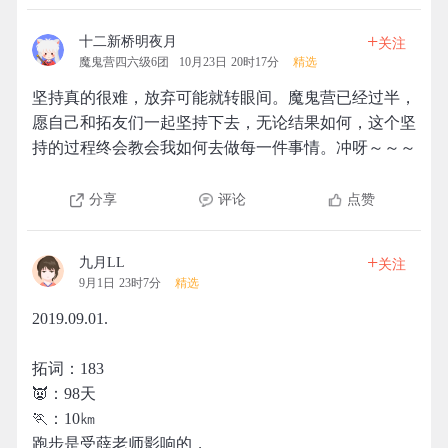
+
十二新桥明夜月
关注
魔鬼营四六级6团
10月23日 20时17分
精选
坚持真的很难，放弃可能就转眼间。魔鬼营已经过半，
愿自己和拓友们一起坚持下去，无论结果如何，这个坚
持的过程终会教会我如何去做每一件事情。冲呀～～～
分享
评论
点赞
+
九月LL
关注
9月1日 23时7分
精选
2019.09.01.
拓词：183
👿：98天
🏃：10㎞
跑步是受薛老师影响的，